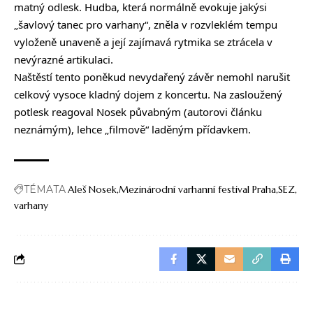
matný odlesk. Hudba, která normálně evokuje jakýsi
„šavlový tanec pro varhany“, zněla v rozvleklém tempu
vyloženě unaveně a její zajímavá rytmika se ztrácela v
nevýrazné artikulaci.
Naštěstí tento poněkud nevydařený závěr nemohl narušit
celkový vysoce kladný dojem z koncertu. Na zasloužený
potlesk reagoval Nosek půvabným (autorovi článku
neznámým), lehce „filmově“ laděným přídavkem.
TÉMATA
Aleš Nosek
Mezinárodní varhanní festival Praha
SEZ
varhany