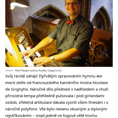
Aleš Nosek (zdroj Audite Organum)
Svůj recitál zahájil čtyřvětým zpracováním hymnu
Ave
maris stella
od francouzského barokního mistra Nicolase
de Grignyho. Náročné dílo přednesl s nadhledem a chutí:
přirozená tempa přehledně pulsovala i pod girlandami
ozdob, zřetelná artikulace dávala vyznít všem finesám i v
náročné polyfonii. Vše bylo neseno vkusným a stylovým
rejstříkováním – snad jedině ve fugové větě trochu