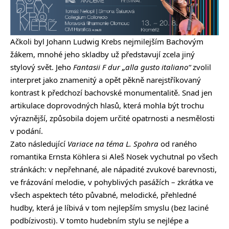
Ačkoli byl Johann Ludwig Krebs nejmilejším Bachovým
žákem, mnohé jeho skladby už představují zcela jiný
stylový svět. Jeho
Fantasii F dur „alla gusto italiano“
zvolil
interpret jako znamenitý a opět pěkně narejstříkovaný
kontrast k předchozí bachovské monumentalitě. Snad jen
artikulace doprovodných hlasů, která mohla být trochu
výraznější, způsobila dojem určité opatrnosti a nesmělosti
v podání.
Zato následující
Variace na téma L. Spohra
od raného
romantika Ernsta Köhlera si Aleš Nosek vychutnal po všech
stránkách: v nepřehnané, ale nápadité zvukové barevnosti,
ve frázování melodie, v pohyblivých pasážích – zkrátka ve
všech aspektech této půvabné, melodické, přehledné
hudby, která je líbivá v tom nejlepším smyslu (bez laciné
podbízivosti). V tomto hudebním stylu se nejlépe a