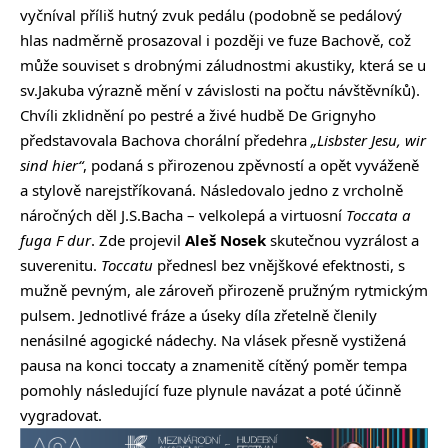
vyčníval příliš hutný zvuk pedálu (podobně se pedálový
hlas nadměrně prosazoval i později ve fuze Bachově, což
může souviset s drobnými záludnostmi akustiky, která se u
sv.Jakuba výrazně mění v závislosti na počtu návštěvníků).
Chvíli zklidnění po pestré a živé hudbě De Grignyho
představovala Bachova chorální předehra
„Lisbster Jesu, wir
sind hier“
, podaná s přirozenou zpěvností a opět vyváženě
a stylově narejstříkovaná. Následovalo jedno z vrcholně
náročných děl J.S.Bacha – velkolepá a virtuosní
Toccata a
fuga F dur
. Zde projevil
Aleš Nosek
skutečnou vyzrálost a
suverenitu.
Toccatu
přednesl bez vnějškové efektnosti, s
mužně pevným, ale zároveň přirozeně pružným rytmickým
pulsem. Jednotlivé fráze a úseky díla zřetelně členily
nenásilné agogické nádechy. Na vlásek přesně vystižená
pausa na konci toccaty a znamenitě cítěný poměr tempa
pomohly následující fuze plynule navázat a poté účinně
vygradovat.