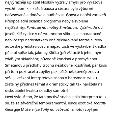
nejvýrazněji uplatnil Noskův vyzrálý smysl pro výrazové
využití pomlk – každá pausa a césura byla výborně
načasovaná a dodávala hudbě vzdušnost a napětí zároveň.
Předposlední skladba programu nebyla zvolena
nejšťastněji.
Fantasie na motivy Smetanova Vyšehradu
od
Josefa Kličky sice v názvu mnoho slibuje, ale paradoxně
nejvíce trpí nedostatkem oné deklarované fantasie, tedy
autorské představivosti a nápaditosti ve výstavbě. Skladba
působí spíše tak, jako by Klička (při vší úctě k jeho jiným
zdařilým skladbám) původně koncisní a promyšlenou
Smetanovu předlohu trochu nešikovně rozstříhal, pár kusů
při tom poztrácel a zbytky pak ještě nešikovněji znovu
sešil… veškerá interpretova snaha o barevnost zvuku,
zřetelný přednes témat a dramatický tah tak narážela na
diskutabilní kvalitu skladby samotné.
Není vyloučeno, že tato poctivá snaha stála interpreta tolik
sil, že ze závěrečné temperamentní, lehce exotické
Toccaty
Georgije Mušela (ze
Suity na uzbecká témata
) zbyl jen