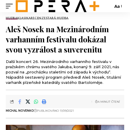
Aa
HUDBA
KLASIKA
RECENZE
STARÁ HUDBA
Aleš Nosek na Mezinárodním
varhanním festivalu dokázal
svou vyzrálost a suverenitu
Další koncert 26. Mezinárodního varhanního festivalu v
pražském chrámu svatého Jakuba, konaný 9. září 2021, nás
pozval na „procházku staletími od západu k východu“.
Nápaditě sestavený program předvedl Aleš Nosek, titulární
varhaník plzeňské katedrály svatého Bartoloměje.
4 MINUT ČTENÍ
MICHAL NOVENKO
PUBLIKOVÁNO 11/09/2021