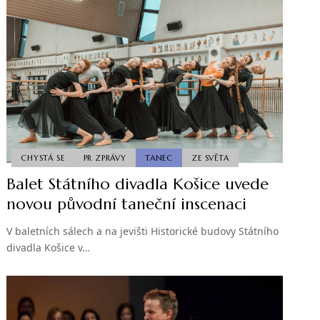
CHYSTÁ SE
PR ZPRÁVY
TANEC
ZE SVĚTA
Balet Státního divadla Košice uvede
novou původní taneční inscenaci
V baletních sálech a na jevišti Historické budovy Státního
divadla Košice v…