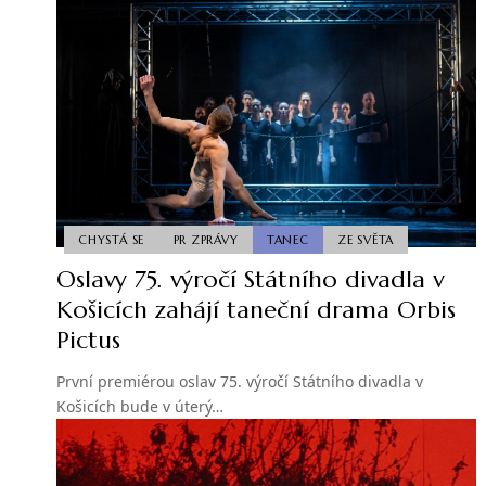
CHYSTÁ SE
PR ZPRÁVY
TANEC
ZE SVĚTA
Oslavy 75. výročí Státního divadla v
Košicích zahájí taneční drama Orbis
Pictus
První premiérou oslav 75. výročí Státního divadla v
Košicích bude v úterý…