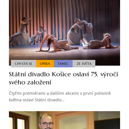
CHYSTÁ SE
OPERA
TANEC
ZE SVĚTA
Státní divadlo Košice oslaví 75. výročí
svého založení
Čtyřmi premiérami a dalšími akcemi v první polovině
května oslaví Státní divadlo…