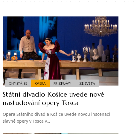
CHYSTÁ SE
OPERA
PR ZPRÁVY
ZE SVĚTA
Státní divadlo Košice uvede nové
nastudování opery Tosca
Opera Státního divadla Košice uvede novou inscenaci
slavné opery v Tosca v…