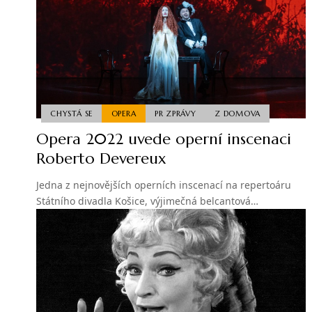
CHYSTÁ SE
OPERA
PR ZPRÁVY
Z DOMOVA
Opera 2022 uvede operní inscenaci
Roberto Devereux
Jedna z nejnovějších operních inscenací na repertoáru
Státního divadla Košice, výjimečná belcantová…