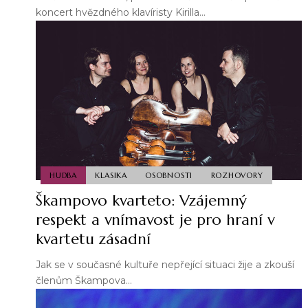
koncert hvězdného klavíristy Kirilla…
HUDBA
KLASIKA
OSOBNOSTI
ROZHOVORY
Škampovo kvarteto: Vzájemný
respekt a vnímavost je pro hraní v
kvartetu zásadní
Jak se v současné kultuře nepřející situaci žije a zkouší
členům Škampova…