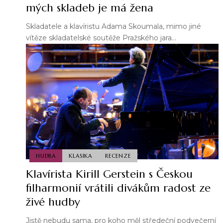
mých skladeb je má žena
Skladatele a klavíristu Adama Skoumala, mimo jiné
vítěze skladatelské soutěže Pražského jara…
HUDBA
KLASIKA
RECENZE
Klavírista Kirill Gerstein s Českou
filharmonií vrátili divákům radost ze
živé hudby
Jistě nebudu sama, pro koho měl středeční podvečerní