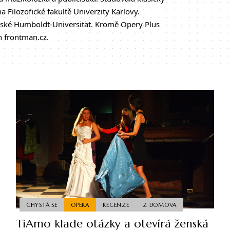
 Filozofické fakultě Univerzity Karlovy.
rlínské Humboldt-Universität. Kromě Opery Plus
n frontman.cz.
CHYSTÁ SE
OPERA
RECENZE
Z DOMOVA
TiAmo klade otázky a otevírá ženská