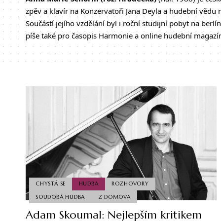
zpěv a klavír na Konzervatoři Jana Deyla a hudební vědu na
Součástí jejího vzdělání byl i roční studijní pobyt na be
píše také pro časopis Harmonie a online hudební magazí
CHYSTÁ SE
HUDBA
ROZHOVORY
SOUDOBÁ HUDBA
Z DOMOVA
Adam Skoumal: Nejlepším kritikem