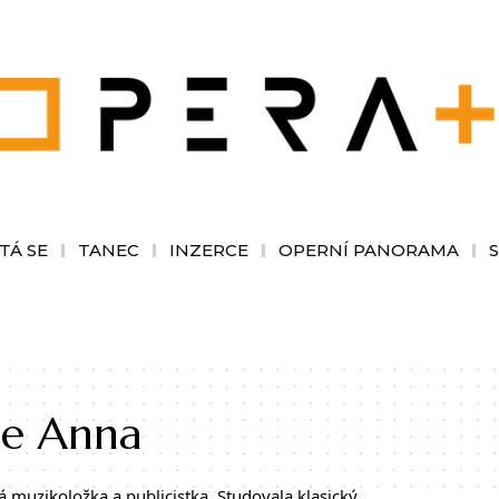
TÁ SE
TANEC
INZERCE
OPERNÍ PANORAMA
ie Anna
á muzikoložka a publicistka. Studovala klasický