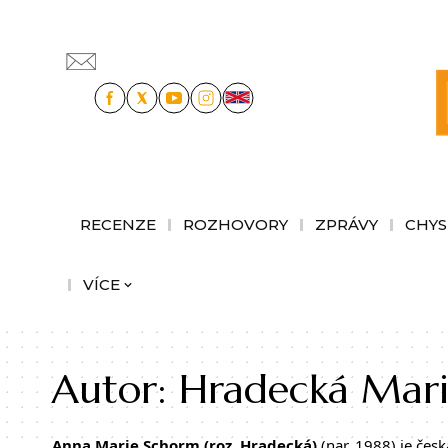
RECENZE
ROZHOVORY
ZPRÁVY
CHYS
VÍCE
Autor:
Hradecká Mar
Anna Marie Schorm (roz. Hradecká)
(nar. 1988) je česk