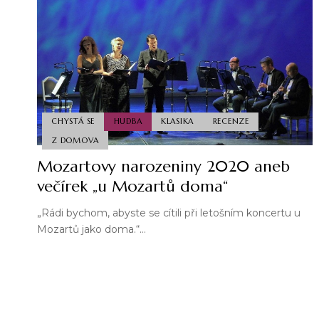
CHYSTÁ SE
HUDBA
KLASIKA
RECENZE
Z DOMOVA
Mozartovy narozeniny 2020 aneb
večírek „u Mozartů doma“
„Rádi bychom, abyste se cítili při letošním koncertu u
Mozartů jako doma.“…