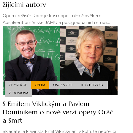
žijícími autory
Operní režisér Rocc je kosmopolitním člověkem.
Absolvent brněnské JAMU a postgraduálních studií…
CHYSTÁ SE
OPERA
OSOBNOSTI
ROZHOVORY
Z DOMOVA
S Emilem Viklickým a Pavlem
Dominikem o nové verzi opery Oráč
a Smrt
Skladatel a klavírista Emil Viklický ani v kultuře nepřející