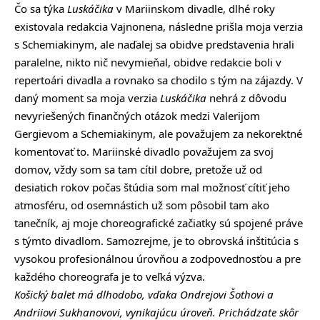
Čo sa týka
Luskáčika
v Mariinskom divadle, dlhé roky
existovala redakcia Vajnonena, následne prišla moja verzia
s Schemiakinym, ale naďalej sa obidve predstavenia hrali
paralelne, nikto nič nevymieňal, obidve redakcie boli v
repertoári divadla a rovnako sa chodilo s tým na zájazdy. V
daný moment sa moja verzia
Luskáčika
nehrá z dôvodu
nevyriešených finančných otázok medzi Valerijom
Gergievom a Schemiakinym, ale považujem za nekorektné
komentovať to. Mariinské divadlo považujem za svoj
domov, vždy som sa tam cítil dobre, pretože už od
desiatich rokov počas štúdia som mal možnosť cítiť jeho
atmosféru, od osemnástich už som pôsobil tam ako
tanečník, aj moje choreografické začiatky sú spojené práve
s týmto divadlom. Samozrejme, je to obrovská inštitúcia s
vysokou profesionálnou úrovňou a zodpovednosťou a pre
každého choreografa je to veľká výzva.
Košický balet má dlhodobo, vďaka Ondrejovi Šothovi a
Andriiovi Sukhanovovi, vynikajúcu úroveň. Prichádzate skôr