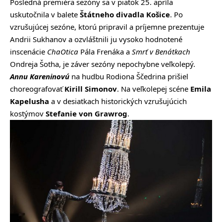
Posledná premiéra sezóny sa v piatok 25. apríla
uskutočnila v balete
Štátneho divadla Košice
. Po
vzrušujúcej sezóne, ktorú pripravil a príjemne prezentuje
Andrii Sukhanov a ozvláštnili ju vysoko hodnotené
inscenácie
ChaOtica
Pála Frenáka a
Smrť v Benátkach
Ondreja Šotha, je záver sezóny nepochybne veľkolepý.
Annu Kareninovú
na hudbu Rodiona Ščedrina prišiel
choreografovať
Kirill Simonov
. Na veľkolepej scéne
Emila
Kapelusha
a v desiatkach historických vzrušujúcich
kostýmov
Stefanie von Grawrog
.