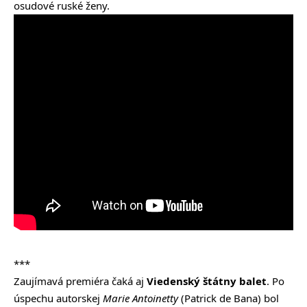
osudové ruské ženy.
***
Zaujímavá premiéra čaká aj
Viedenský štátny balet
. Po
úspechu autorskej
Marie Antoinetty
(Patrick de Bana) bol