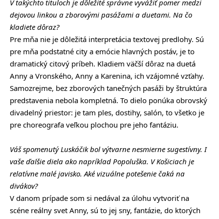
V takýchto tituloch je dôležité správne vyvážiť pomer medzi
dejovou linkou a zborovými pasážami a duetami. Na čo
kladiete dôraz?
Pre mňa nie je dôležitá interpretácia textovej predlohy. Sú
pre mňa podstatné city a emócie hlavných postáv, je to
dramatický citový príbeh. Kladiem väčší dôraz na duetá
Anny a Vronského, Anny a Karenina, ich vzájomné vzťahy.
Samozrejme, bez zborových tanečných pasáži by štruktúra
predstavenia nebola kompletná. To dielo ponúka obrovský
divadelný priestor: je tam ples, dostihy, salón, to všetko je
pre choreografa veľkou plochou pre jeho fantáziu.
Váš spomenutý Luskáčik bol výtvarne nesmierne sugestívny. I
vaše ďalšie diela ako napríklad Popoluška. V Košiciach je
relatívne malé javisko. Aké vizuálne potešenie čaká na
divákov?
V danom prípade som si nedával za úlohu vytvoriť na
scéne reálny svet Anny, sú to jej sny, fantázie, do ktorých