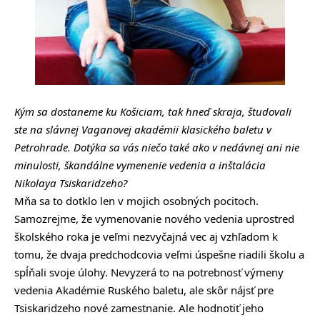
Kým sa dostaneme ku Košiciam, tak hneď skraja, študovali
ste na slávnej Vaganovej akadémii klasického baletu v
Petrohrade. Dotýka sa vás niečo také ako v nedávnej ani nie
minulosti, škandálne vymenenie vedenia a inštalácia
Nikolaya Tsiskaridzeho?
Mňa sa to dotklo len v mojich osobných pocitoch.
Samozrejme, že vymenovanie nového vedenia uprostred
školského roka je veľmi nezvyčajná vec aj vzhľadom k
tomu, že dvaja predchodcovia veľmi úspešne riadili školu a
spĺňali svoje úlohy. Nevyzerá to na potrebnosť výmeny
vedenia Akadémie Ruského baletu, ale skôr nájsť pre
Tsiskaridzeho nové zamestnanie. Ale hodnotiť jeho