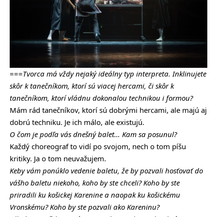
===
Tvorca má vždy nejaký ideálny typ interpreta. Inklinujete
skôr k tanečníkom, ktorí sú viacej hercami, či skôr k
tanečníkom, ktorí vládnu dokonalou technikou i formou?
Mám rád tanečníkov, ktorí sú dobrými hercami, ale majú aj
dobrú techniku. Je ich málo, ale existujú.
O čom je podľa vás dnešný balet… Kam sa posunul?
Každý choreograf to vidí po svojom, nech o tom píšu
kritiky. Ja o tom neuvažujem.
Keby vám ponúklo vedenie baletu, že by pozvali hosťovať do
vášho baletu niekoho, koho by ste chceli? Koho by ste
priradili ku košickej Karenine a naopak ku košickému
Vronskému? Koho by ste pozvali ako Kareninu?