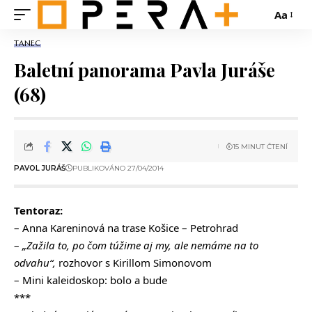
Aa
TANEC
Baletní panorama Pavla Juráše
(68)
15 MINUT ČTENÍ
PAVOL JURÁŠ
PUBLIKOVÁNO 27/04/2014
Tentoraz:
– Anna Kareninová na trase Košice – Petrohrad
–
„Zažila to, po čom túžime aj my, ale nemáme na to
odvahu“,
rozhovor s Kirillom Simonovom
– Mini kaleidoskop: bolo a bude
***