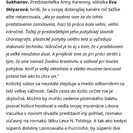
Sukhanov
. Predstaviteľka Anny Kareniny, sólistka
Eva
Sklyarová
, tvrdí, že v svojej doterajšej kariére nič ťažšie
ešte netancovala. „
Ale ja osobne som sa do tohto
predstavenia zamilovala, hoci tá práca bola veľmi, veľmi
náročná. Ťažký je predovšetkým jeho pohybový slovník
choreografa, plastické pohyby celého tela si vyžadujú
dokonalú techniku. Náročné je to aj v tom, že v predstavení
je veľké množstvo duet. A prvýkrát sme sa pri práci stretli s
tým, že sme nemali žiadnu kreativitu a voľnosť pri tvorbe
pohybov. Kirill je veľký detailista a všetko musíme tancovať
presne tak ako to chce on.
“
Košický súbor sa neustále zlepšuje a medzi odborníkmi sa
teší veľkej vážnosti. Takže cesta do Košíc určite nie je
zbytočná. Možno by mohlo vedenie plzenského baletu
pozvať Košice hosťovať a vedľa svojej inscenácie Libora
Vaculíka v novom divadle predstaviť iný pohľad, rovnako
súčasný na rovnakú látku Leva N. Tolstoja. A tak ako kedysi
súperili
Bohémy
Leoncavalla a Pucciniho, by súperili dve