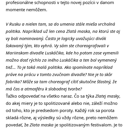
profesionálne schopnosti v tejto novej pozícii v danom
momente nemôžem.
V Rusku a nielen tam, sa do umenia stále mieša vrcholná
politika. Napríklad už len cena Zlatá maska, na ktorú ste aj
vy boli nominovaný. Často je logicky uvažujúci divák
šokovaný tým, kto vyhrá. Vy sám ste choreografovali v
Mariinskom divadle Luskáčika, kde ho potom zase vymenili
možno dosť rýchlo za iného Luskáčika a ten bol vymenený
tiež… To je taká malá politika. Ako spomínate napríklad
práve na prácu v tomto zvučnom divadle? Nie je to skôr
fabrika? Môže sa tam choreograf cítiť skutočne šťastný, že
má čas a atmosféru k slobodnej tvorbe?
Ťažko odpovedať na všetko naraz. Čo sa týka
Zlatej masky
,
do akej miery je to spolitizované alebo nie, záleží možno
od toho, kto je predsedom poroty. Každý rok sa porota
skladá rôzne, aj výsledky sú vždy rôzne, preto nemôžem
povedať, že
Zlata maska
je spolitizovaným festivalom. Je to