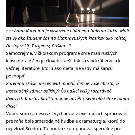
===
Anna Karenina je vyslovene obľúbená baletná látka. Mali
ste vy ako študent čas na čítanie ruských klasikov ako Tolstoj,
Dostojevskij, Turgenev, Puškin…?
Samozrejme, v školskom programe sme mali ruských
klasikov, ale čím je človek starší, tak sa viackrát vracia k
vážnej literatúre, ktorú ako dieťa nie vždy má šancu
pochopiť.
Kareninu skúsili inscenovať mnohí. Čím je vaše libreto, či
inscenačný zámer odlišný? Čo našiel veľký rozprávač
dejových baletov Kirill Simonov nového, sebe blízkeho v tomto
diele?
Vôbec som sa nesnažil vychádzať z existujúcich spracovaní,
pre mňa bola smerodajná hudba a dramaturgia, ktorú do
nej vložil Ščedrin. Tú hudbu skomponoval špeciálne pre