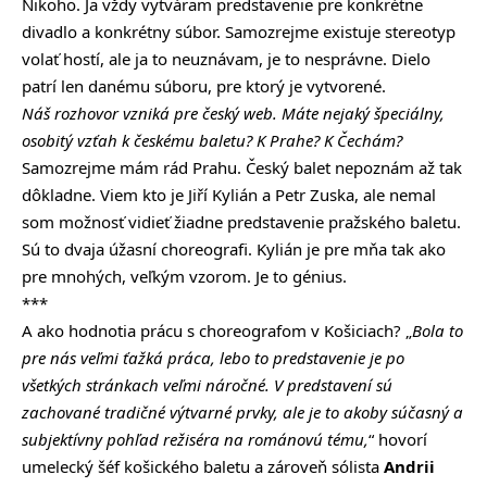
Nikoho. Ja vždy vytváram predstavenie pre konkrétne
divadlo a konkrétny súbor. Samozrejme existuje stereotyp
volať hostí, ale ja to neuznávam, je to nesprávne. Dielo
patrí len danému súboru, pre ktorý je vytvorené.
Náš rozhovor vzniká pre český web. Máte nejaký špeciálny,
osobitý vzťah k českému baletu? K Prahe? K Čechám?
Samozrejme mám rád Prahu. Český balet nepoznám až tak
dôkladne. Viem kto je Jiří Kylián a Petr Zuska, ale nemal
som možnosť vidieť žiadne predstavenie pražského baletu.
Sú to dvaja úžasní choreografi. Kylián je pre mňa tak ako
pre mnohých, veľkým vzorom. Je to génius.
***
A ako hodnotia prácu s choreografom v Košiciach? „
Bola to
pre nás veľmi ťažká práca, lebo to predstavenie je po
všetkých stránkach veľmi náročné. V predstavení sú
zachované tradičné výtvarné prvky, ale je to akoby súčasný a
subjektívny pohľad režiséra na románovú tému,
“ hovorí
umelecký šéf košického baletu a zároveň sólista
Andrii