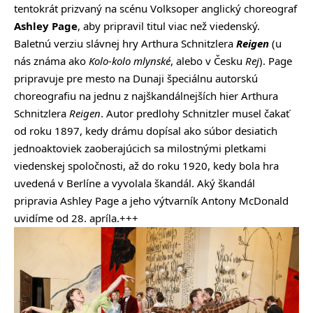
tentokrát prizvaný na scénu Volksoper anglický choreograf
Ashley Page
, aby pripravil titul viac než viedenský.
Baletnú verziu slávnej hry Arthura Schnitzlera
Reigen
(u
nás známa ako
Kolo-kolo mlynské
, alebo v Česku
Rej
). Page
pripravuje pre mesto na Dunaji špeciálnu autorskú
choreografiu na jednu z najškandálnejších hier Arthura
Schnitzlera
Reigen
. Autor predlohy Schnitzler musel čakať
od roku 1897, kedy drámu dopísal ako súbor desiatich
jednoaktoviek zaoberajúcich sa milostnými pletkami
viedenskej spoločnosti, až do roku 1920, kedy bola hra
uvedená v Berlíne a vyvolala škandál. Aký škandál
pripravia Ashley Page a jeho výtvarník Antony McDonald
uvidíme od 28. apríla.+++