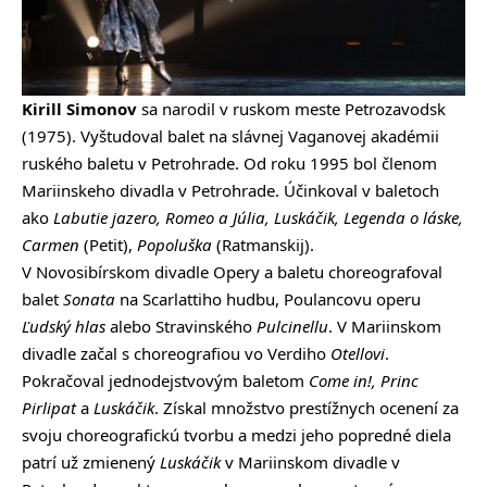
Kirill Simonov
sa narodil v ruskom meste Petrozavodsk
(1975). Vyštudoval balet na slávnej Vaganovej akadémii
ruského baletu v Petrohrade. Od roku 1995 bol členom
Mariinskeho divadla v Petrohrade. Účinkoval v baletoch
ako
Labutie jazero, Romeo a Júlia, Luskáčik, Legenda o láske,
Carmen
(Petit),
Popoluška
(Ratmanskij).
V Novosibírskom divadle Opery a baletu choreografoval
balet
Sonata
na Scarlattiho hudbu, Poulancovu operu
Ľudský hlas
alebo Stravinského
Pulcinellu
. V Mariinskom
divadle začal s choreografiou vo Verdiho
Otellovi
.
Pokračoval jednodejstvovým baletom
Come in!, Princ
Pirlipat
a
Luskáčik
. Získal množstvo prestížnych ocenení za
svoju choreografickú tvorbu a medzi jeho popredné diela
patrí už zmienený
Luskáčik
v Mariinskom divadle v