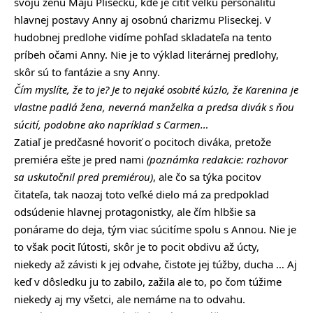
svoju ženu Maju Pliseckú, kde je cítiť veľkú personalitu
hlavnej postavy Anny aj osobnú charizmu Pliseckej. V
hudobnej predlohe vidíme pohľad skladateľa na tento
príbeh očami Anny. Nie je to výklad literárnej predlohy,
skôr sú to fantázie a sny Anny.
Čím myslíte, že to je? Je to nejaké osobité kúzlo, že Karenina je
vlastne padlá žena, neverná manželka a predsa divák s ňou
súcití, podobne ako napríklad s Carmen…
Zatiaľ je predčasné hovoriť o pocitoch diváka, pretože
premiéra ešte je pred nami
(poznámka redakcie: rozhovor
sa uskutočnil pred premiérou)
, ale čo sa týka pocitov
čitateľa, tak naozaj toto veľké dielo má za predpoklad
odsúdenie hlavnej protagonistky, ale čím hlbšie sa
ponárame do deja, tým viac súcitíme spolu s Annou. Nie je
to však pocit ľútosti, skôr je to pocit obdivu až úcty,
niekedy až závisti k jej odvahe, čistote jej túžby, ducha … Aj
keď v dôsledku ju to zabilo, zažila ale to, po čom túžime
niekedy aj my všetci, ale nemáme na to odvahu.