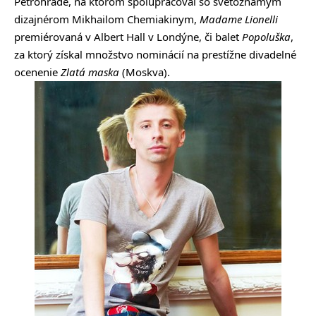
Petrohrade, na ktorom spolupracoval so svetoznámym
dizajnérom Mikhailom Chemiakinym,
Madame Lionelli
premiérovaná v Albert Hall v Londýne, či balet
Popoluška
,
za ktorý získal množstvo nominácií na prestížne divadelné
ocenenie
Zlatá maska
(Moskva).