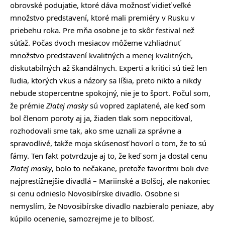
obrovské podujatie, ktoré dáva možnosť vidieť veľké
množstvo predstavení, ktoré mali premiéry v Rusku v
priebehu roka. Pre mňa osobne je to skôr festival než
súťaž. Počas dvoch mesiacov môžeme vzhliadnuť
množstvo predstavení kvalitných a menej kvalitných,
diskutabilných až škandálnych. Experti a kritici sú tiež len
ľudia, ktorých vkus a názory sa líšia, preto nikto a nikdy
nebude stopercentne spokojný, nie je to šport. Počul som,
že prémie
Zlatej masky
sú vopred zaplatené, ale keď som
bol členom poroty aj ja, žiaden tlak som nepociťoval,
rozhodovali sme tak, ako sme uznali za správne a
spravodlivé, takže moja skúsenosť hovorí o tom, že to sú
fámy. Ten fakt potvrdzuje aj to, že keď som ja dostal cenu
Zlatej masky
, bolo to nečakane, pretože favoritmi boli dve
najprestížnejšie divadlá – Mariinské a Bolšoj, ale nakoniec
si cenu odnieslo Novosibírske divadlo. Osobne si
nemyslím, že Novosibírske divadlo nazbieralo peniaze, aby
kúpilo ocenenie, samozrejme je to blbosť.