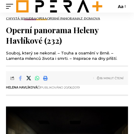
Aa
CHYSTÁ SE
HUDBA
OPERA
OPERNÍ PANORAMA
Z DOMOVA
Operní panorama Heleny
Havlíkové (232)
Souboj, který se nekonal. – Touha a osamění v Brně. –
Lamenta milenců života i smrti. – Inspirace na dny příští.
18 MINUT ČTENÍ
HELENA HAVLÍKOVÁ
PUBLIKOVÁNO 20/06/2019