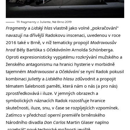
Tři fragmenty z Juliette, Nd Brno 2019
Fragmenty
a
Lidský hlas
vlastně jako volné „pokračování“
navazují na dřívější Radokovu inscenaci, uvedenou v roce
2016 také v Brně, v níž tematicky propojil
Modrovousův
hrad
Bély Bartóka s
Očekáváním
Arnolda Schönberga.
Oproti expresionisticky vypjatému rozkrývání mužského a
ženského antagonismu na hranici hysterie v morbidně
tajemném
Modrovousovi
a
Očekávání
se nyní Radok pokusil
kombinaci
Julietty
a
Lidského hlasu
zdůvodnit a propojit
tématem šalebnosti paměti, která nám o nás (a pro nás)
zprostředkovává i iluze. V jemných obrazech a
symbolických náznacích Radok rozostřuje hranice
skutečnosti, iluze, snu, v čase se rozpíjejících vzpomínek.
Zatímco v předchozí operní premiéře brněnského
Národního divadla
Don Carlos
Martin Glaser naplno
„rozehrál“ nové technické možnosti jeviště