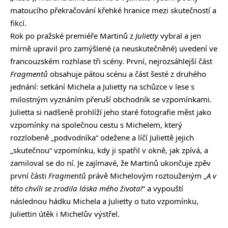
matoucího překračování křehké hranice mezi skutečností a
fikcí.
Rok po pražské premiéře Martinů z
Julietty
vybral a jen
mírně upravil pro zamýšlené (a neuskutečněné) uvedení ve
francouzském rozhlase tři scény. První, nejrozsáhlejší část
Fragmentů
obsahuje pátou scénu a část šesté z druhého
jednání: setkání Michela a Julietty na schůzce v lese s
milostným vyznáním přeruší obchodník se vzpomínkami.
Julietta si nadšeně prohlíží jeho staré fotografie měst jako
vzpomínky na společnou cestu s Michelem, který
rozzlobeně „podvodníka“ odežene a líčí Juliettě jejich
„skutečnou“ vzpomínku, kdy ji spatřil v okně, jak zpívá, a
zamiloval se do ní. Je zajímavé, že Martinů ukončuje zpěv
první části
Fragmentů
právě Michelovým roztouženým „
A v
této chvíli se zrodila láska mého života!
“ a vypouští
následnou hádku Michela a Julietty o tuto vzpomínku,
Juliettin útěk i Michelův výstřel.