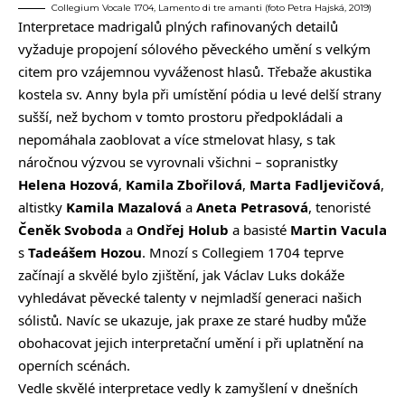
Collegium Vocale 1704, Lamento di tre amanti (foto Petra Hajská, 2019)
Interpretace madrigalů plných rafinovaných detailů
vyžaduje propojení sólového pěveckého umění s velkým
citem pro vzájemnou vyváženost hlasů. Třebaže akustika
kostela sv. Anny byla při umístění pódia u levé delší strany
sušší, než bychom v tomto prostoru předpokládali a
nepomáhala zaoblovat a více stmelovat hlasy, s tak
náročnou výzvou se vyrovnali všichni – sopranistky
Helena Hozová
,
Kamila Zbořilová
,
Marta Fadljevičová
,
altistky
Kamila Mazalová
a
Aneta Petrasová
, tenoristé
Čeněk Svoboda
a
Ondřej Holub
a basisté
Martin Vacula
s
Tadeášem Hozou
. Mnozí s Collegiem 1704 teprve
začínají a skvělé bylo zjištění, jak Václav Luks dokáže
vyhledávat pěvecké talenty v nejmladší generaci našich
sólistů. Navíc se ukazuje, jak praxe ze staré hudby může
obohacovat jejich interpretační umění i při uplatnění na
operních scénách.
Vedle skvělé interpretace vedly k zamyšlení v dnešních