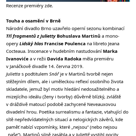
Recenze premiéry
zde
.
Touha a osamění v Brně
Národní divadlo Brno uzavřelo operní sezonu kombinací
Tří fragmentů z Julietty
Bohuslava Martinů
a mono-
opery
Lidský hlas
Francise Poulenca
na libreto Jeana
Cocteaua. Inscenace v hudebním nastudování
Marka
Ivanoviće
a v režii
Davida Radoka
měla premiéru
v Janáčkově divadle 14. června 2019.
Julietta
s podtitulem
Snář
je v Martinů tvorbě nejen
stěžejním dílem, ale i uměleckou reflexí osobního života
skladatele, jemuž byl motiv hledání nedosažitelného a
mizejícího ideálu (ženy i tvorby) důvěrně blízký, zvláště
v dráždivě matoucí podobě zachycené Neveauxovou
divadelní hrou. Poetika surrealismu a fantazie, vtahující do
sítě nepředvídatelných situací a nelogických závěrů, kde
paměť nabízí vzpomínky, které „nejsou“ (nebo nejsou
„naše“), Martinů silně zasáhla a v
Juliettě
vystihl pocity