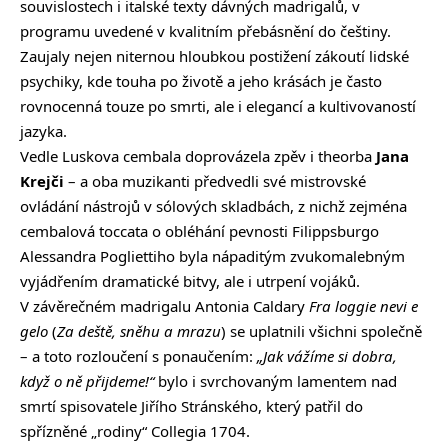
souvislostech i italské texty dávných madrigalů, v
programu uvedené v kvalitním přebásnění do češtiny.
Zaujaly nejen niternou hloubkou postižení zákoutí lidské
psychiky, kde touha po životě a jeho krásách je často
rovnocenná touze po smrti, ale i elegancí a kultivovaností
jazyka.
Vedle Luskova cembala doprovázela zpěv i theorba
Jana
Krejči
– a oba muzikanti předvedli své mistrovské
ovládání nástrojů v sólových skladbách, z nichž zejména
cembalová toccata o obléhání pevnosti Filippsburgo
Alessandra Pogliettiho byla nápaditým zvukomalebným
vyjádřením dramatické bitvy, ale i utrpení vojáků.
V závěrečném madrigalu Antonia Caldary
Fra loggie nevi e
gelo
(
Za deště, sněhu a mrazu
) se uplatnili všichni společně
– a toto rozloučení s ponaučením:
„Jak vážíme si dobra,
když o ně přijdeme!“
bylo i svrchovaným lamentem nad
smrtí spisovatele Jiřího Stránského, který patřil do
spřízněné „rodiny“ Collegia 1704.