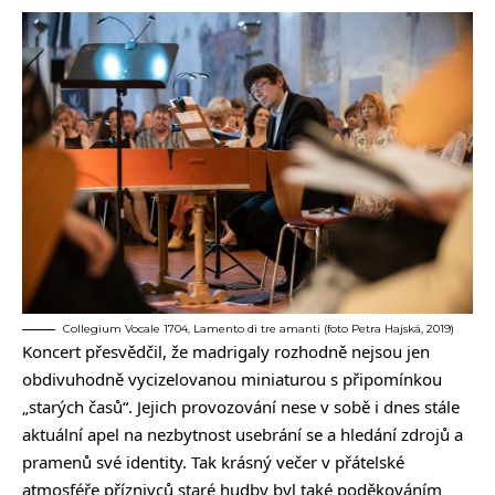
Collegium Vocale 1704, Lamento di tre amanti (foto Petra Hajská, 2019)
Koncert přesvědčil, že madrigaly rozhodně nejsou jen
obdivuhodně vycizelovanou miniaturou s připomínkou
„starých časů“. Jejich provozování nese v sobě i dnes stále
aktuální apel na nezbytnost usebrání se a hledání zdrojů a
pramenů své identity. Tak krásný večer v přátelské
atmosféře příznivců staré hudby byl také poděkováním