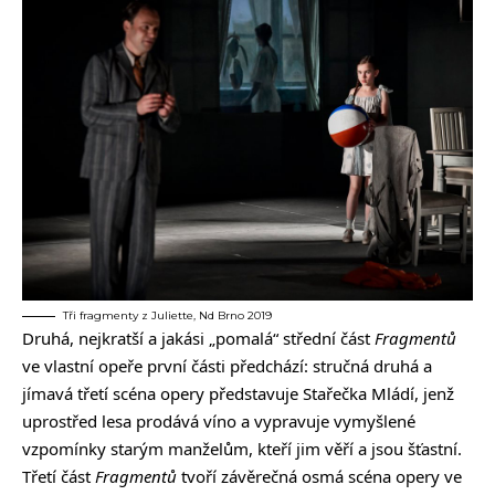
Tři fragmenty z Juliette, Nd Brno 2019
Druhá, nejkratší a jakási „pomalá“ střední část
Fragmentů
ve vlastní opeře první části předchází: stručná druhá a
jímavá třetí scéna opery představuje Stařečka Mládí, jenž
uprostřed lesa prodává víno a vypravuje vymyšlené
vzpomínky starým manželům, kteří jim věří a jsou šťastní.
Třetí část
Fragmentů
tvoří závěrečná osmá scéna opery ve