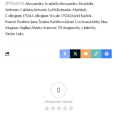
TÉMATA
Alessandro Scarlatti
Alessandro Stradella
Antonio Caldara
Antonio Lotti
Bohuslav Martinů
Collegium 1704
Collegium Vocale 1704
David Radok
Francis Poulenc
Jana Šrejma Kačírková
Jean Cocteau
Lidský hlas
Magnus Vigilius
Marko Ivanović
Tři fragmenty z Julietty
Václav Luks
0
Ohodnoťte článek