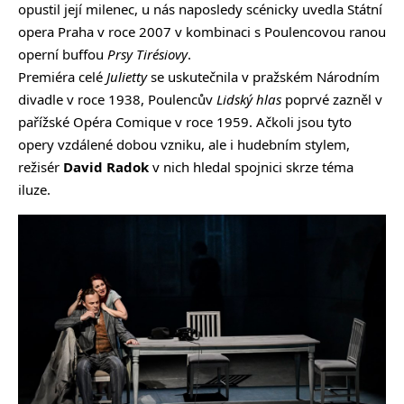
opustil její milenec, u nás naposledy scénicky uvedla Státní
opera Praha v roce 2007 v kombinaci s Poulencovou ranou
operní buffou
Prsy Tirésiovy
.
Premiéra celé
Julietty
se uskutečnila v pražském Národním
divadle v roce 1938, Poulencův
Lidský hlas
poprvé zazněl v
pařížské Opéra Comique v roce 1959. Ačkoli jsou tyto
opery vzdálené dobou vzniku, ale i hudebním stylem,
režisér
David Radok
v nich hledal spojnici skrze téma
iluze.