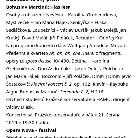
Bohuslav Martinů: Hlas lesa
Osoby a obsazení: Nevěsta – Karolína Grebeníčková,
Mysliveček – Jan Maria Hájek, Šenkýřka – Eliška
Sedláčková, Loupežníci – Václav Buršík, Jakub Dolejš, Jan
Krátký, David Malát, Jiří Poláček, Recitátor – Ondřej Král.
Na programu koncertu dále: Wolfgang Amadeus Mozart:
Předehra a kvarteto
Ah, ah, ah, che ridere!
z fragmentu
opery
Lo sposo deluso
, KV 430. Bettina – Karolína
Grebeníčková, Don Asdrubale – Jakub Dolejš, Pulcherio –
Jan Maria Hájek, Bocconio – Jiří Poláček. Dmitrij Dmitrijevič
Šostakovič:
Klavírní koncert č. 2
, op. 102. Klavír – Ilaybüke
Algür. Bohuslav Martinů:
Serenáda č. 2
, H 216.
Orchestr studentů Pražské konzervatoře a HAMU, dirigent
Václav Dlask.
Koncertní sál Pražské konzervatoře v pátek 21. června
2019 v 19:30 hodin.
Opera Nova – festival
Přehlídka současného hudebního divadla na Nové scéně