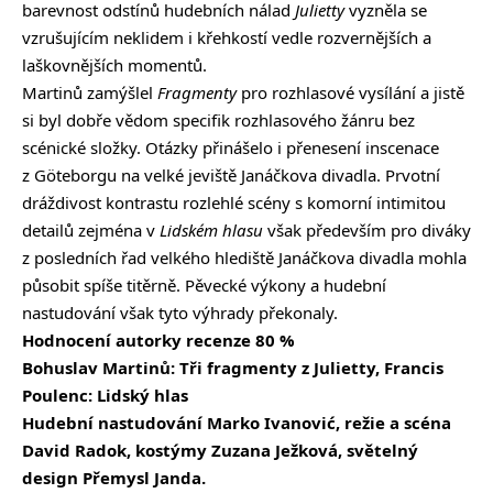
barevnost odstínů hudebních nálad
Julietty
vyzněla se
vzrušujícím neklidem i křehkostí vedle rozvernějších a
laškovnějších momentů.
Martinů zamýšlel
Fragmenty
pro rozhlasové vysílání a jistě
si byl dobře vědom specifik rozhlasového žánru bez
scénické složky. Otázky přinášelo i přenesení inscenace
z Göteborgu na velké jeviště Janáčkova divadla. Prvotní
dráždivost kontrastu rozlehlé scény s komorní intimitou
detailů zejména v
Lidském hlasu
však především pro diváky
z posledních řad velkého hlediště Janáčkova divadla mohla
působit spíše titěrně. Pěvecké výkony a hudební
nastudování však tyto výhrady překonaly.
Hodnocení autorky recenze 80 %
Bohuslav Martinů: Tři fragmenty z Julietty, Francis
Poulenc: Lidský hlas
Hudební nastudování Marko Ivanović, režie a scéna
David Radok, kostýmy Zuzana Ježková, světelný
design Přemysl Janda.