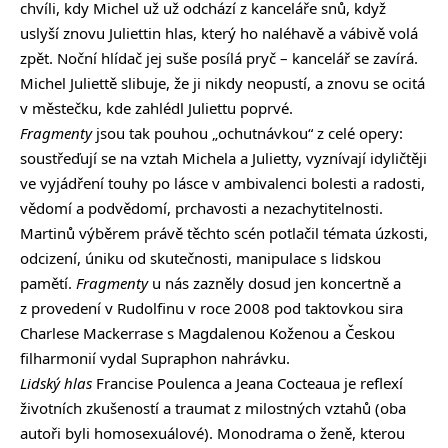
chvíli, kdy Michel už už odchází z kanceláře snů, když
uslyší znovu Juliettin hlas, který ho naléhavě a vábivě volá
zpět. Noční hlídač jej suše posílá pryč – kancelář se zavírá.
Michel Juliettě slibuje, že ji nikdy neopustí, a znovu se ocitá
v městečku, kde zahlédl Juliettu poprvé.
Fragmenty
jsou tak pouhou „ochutnávkou“ z celé opery:
soustřeďují se na vztah Michela a Julietty, vyznívají idyličtěji
ve vyjádření touhy po lásce v ambivalenci bolesti a radosti,
vědomí a podvědomí, prchavosti a nezachytitelnosti.
Martinů výběrem právě těchto scén potlačil témata úzkosti,
odcizení, úniku od skutečnosti, manipulace s lidskou
pamětí.
Fragmenty
u nás zazněly dosud jen koncertně a
z provedení v Rudolfinu v roce 2008 pod taktovkou sira
Charlese Mackerrase s Magdalenou Koženou a Českou
filharmonií vydal Supraphon nahrávku.
Lidský hlas
Francise Poulenca a Jeana Cocteaua je reflexí
životních zkušeností a traumat z milostných vztahů (oba
autoři byli homosexuálové). Monodrama o ženě, kterou