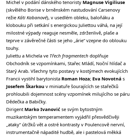
Michel v podání dánského tenoristy
Magnuse Vigiliuse
(skvělého Borise v brněnském nastudování Carsenovy
režie
Káti Kabanové
), v usedlém obleku, baloňáku a
klobouku při setkání s energickou Juliettou váhá, na její
milostné výpady reaguje nesměle, zdrženlivě, plaše a
teprve v závěrečné části se jeho „árie“ vzepne do oblouku
touhy.
Juliettu a Michela ve
Třech fragmentech
doplňuje
Obchodník se vzpomínkami, Stařec Mládí, Noční hlídač a
Starý Arab. Všechny tyto postavy v kostýmech evokujících
Francii vystihl barytonista
Roman Hoza
;
Eva Novotná
s
Josefem Škarkou
v miniatuře šourajících se stařečků
prohloubili dojemnost scény vzpomínek milujícího se páru
Dědečka a Babičky.
Dirigent
Marko Ivanović
se svým bytostným
muzikantským temperamentem vyjádřil přesvědčivěji
„ataky“ útržků vět a ostré kontrasty v Poulencově nervní,
instrumentačně nápadité hudbě, ale i pastelová měkká