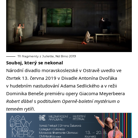
Tři fragmenty z Juliette, Nd Brno 2019
Souboj, který se nekonal
Národní divadlo moravskoslezské v Ostravě uvedlo ve
čtvrtek 13. června 2019 v Divadle Antonína Dvořáka
v hudebním nastudování Adama Sedlického a v režii
Dominika Beneše premiéru opery Giacoma Meyerbeera
Robert ďábel
s podtitulem
Operně-baletní mystérium o
temném rytíři
.