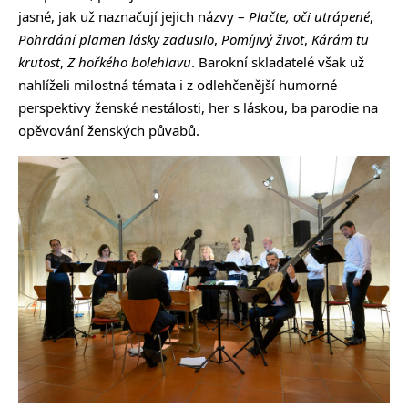
jasné, jak už naznačují jejich názvy –
Plačte, oči utrápené
,
Pohrdání plamen lásky zadusilo
,
Pomíjivý život
,
Kárám tu
krutost
,
Z hořkého bolehlavu
. Barokní skladatelé však už
nahlíželi milostná témata i z odlehčenější humorné
perspektivy ženské nestálosti, her s láskou, ba parodie na
opěvování ženských půvabů.