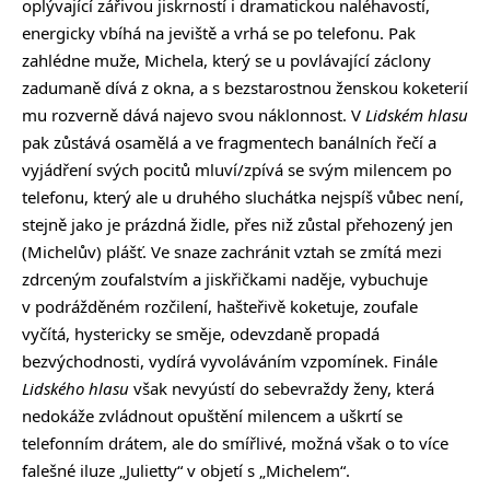
oplývající zářivou jiskrností i dramatickou naléhavostí,
energicky vbíhá na jeviště a vrhá se po telefonu. Pak
zahlédne muže, Michela, který se u povlávající záclony
zadumaně dívá z okna, a s bezstarostnou ženskou koketerií
mu rozverně dává najevo svou náklonnost. V
Lidském hlasu
pak zůstává osamělá a ve fragmentech banálních řečí a
vyjádření svých pocitů mluví/zpívá se svým milencem po
telefonu, který ale u druhého sluchátka nejspíš vůbec není,
stejně jako je prázdná židle, přes niž zůstal přehozený jen
(Michelův) plášť. Ve snaze zachránit vztah se zmítá mezi
zdrceným zoufalstvím a jiskřičkami naděje, vybuchuje
v podrážděném rozčilení, hašteřivě koketuje, zoufale
vyčítá, hystericky se směje, odevzdaně propadá
bezvýchodnosti, vydírá vyvoláváním vzpomínek. Finále
Lidského hlasu
však nevyústí do sebevraždy ženy, která
nedokáže zvládnout opuštění milencem a uškrtí se
telefonním drátem, ale do smířlivé, možná však o to více
falešné iluze „Julietty“ v objetí s „Michelem“.