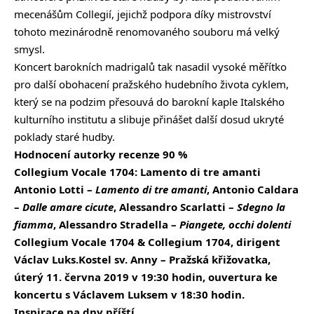
mecenášům Collegií, jejichž podpora díky mistrovství
tohoto mezinárodně renomovaného souboru má velký
smysl.
Koncert barokních madrigalů tak nasadil vysoké měřítko
pro další obohacení pražského hudebního života cyklem,
který se na podzim přesouvá do barokní kaple Italského
kulturního institutu a slibuje přinášet další dosud ukryté
poklady staré hudby.
Hodnocení autorky recenze 90 %
Collegium Vocale 1704: Lamento di tre amanti
Antonio Lotti –
Lamento di tre amanti
, Antonio Caldara
–
Dalle amare cicute
, Alessandro Scarlatti –
Sdegno la
fiamma
, Alessandro Stradella –
Piangete, occhi dolenti
Collegium Vocale 1704 & Collegium 1704, dirigent
Václav Luks.
Kostel sv. Anny – Pražská křižovatka,
úterý 11. června 2019 v 19:30 hodin, ouvertura ke
koncertu s Václavem Luksem v 18:30 hodin.
Inspirace na dny příští