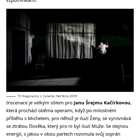
vzpomínkami.
Tři fragmenty z Juliette, Nd Brno 2019
Inscenace je velkým sólem pro
Janu Šrejmu Kačírkovou
,
která prochází oběma operami, když po milostném
příběhu s Michelem, pro něhož je iluzí Ženy, se vyrovnává
se ztrátou člověka, který pro ni byl iluzí Muže. Se stejnou
energií, s jakou v obou partech rozvinula svůj soprán