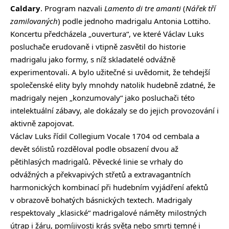
Caldary
. Program nazvali
Lamento di tre amanti
(
Nářek tří
zamilovaných
) podle jednoho madrigalu Antonia Lottiho.
Koncertu předcházela „ouvertura“, ve které Václav Luks
posluchače erudovaně i vtipně zasvětil do historie
madrigalu jako formy, s níž skladatelé odvážně
experimentovali. A bylo užitečné si uvědomit, že tehdejší
společenské elity byly mnohdy natolik hudebně zdatné, že
madrigaly nejen „konzumovaly“ jako posluchači této
intelektuální zábavy, ale dokázaly se do jejich provozování i
aktivně zapojovat.
Václav Luks řídil Collegium Vocale 1704 od cembala a
devět sólistů rozděloval podle obsazení dvou až
pětihlasých madrigalů. Pěvecké linie se vrhaly do
odvážných a překvapivých střetů a extravagantních
harmonických kombinací při hudebním vyjádření afektů
v obrazově bohatých básnických textech. Madrigaly
respektovaly „klasické“ madrigalové náměty milostných
útrap i žáru, pomíjivosti krás světa nebo smrti temné i