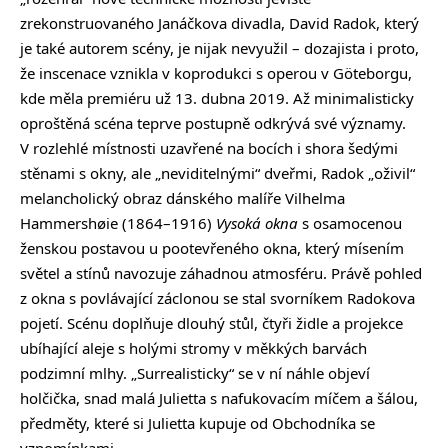
zrekonstruovaného Janáčkova divadla, David Radok, který
je také autorem scény, je nijak nevyužil – dozajista i proto,
že inscenace vznikla v koprodukci s operou v Göteborgu,
kde měla premiéru už 13. dubna 2019. Až minimalisticky
oproštěná scéna teprve postupně odkrývá své významy.
V rozlehlé místnosti uzavřené na bocích i shora šedými
stěnami s okny, ale „neviditelnými“ dveřmi, Radok „oživil“
melancholický obraz dánského malíře Vilhelma
Hammershøie (1864–1916)
Vysoká okna
s osamocenou
ženskou postavou u pootevřeného okna, který mísením
světel a stínů navozuje záhadnou atmosféru. Právě pohled
z okna s povlávající záclonou se stal svorníkem Radokova
pojetí. Scénu doplňuje dlouhý stůl, čtyři židle a projekce
ubíhající aleje s holými stromy v měkkých barvách
podzimní mlhy. „Surrealisticky“ se v ní náhle objeví
holčička, snad malá Julietta s nafukovacím míčem a šálou,
předměty, které si Julietta kupuje od Obchodníka se