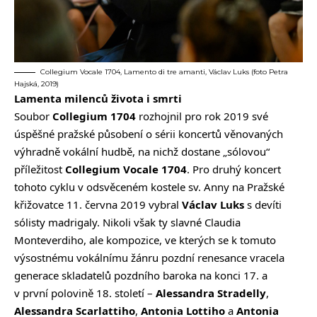
Collegium Vocale 1704, Lamento di tre amanti, Václav Luks (foto Petra
Hajská, 2019)
Lamenta milenců života i smrti
Soubor
Collegium 1704
rozhojnil pro rok 2019 své
úspěšné pražské působení o sérii koncertů věnovaných
výhradně vokální hudbě, na nichž dostane „sólovou“
příležitost
Collegium Vocale 1704
. Pro druhý koncert
tohoto cyklu v odsvěceném kostele sv. Anny na Pražské
křižovatce 11. června 2019 vybral
Václav Luks
s devíti
sólisty madrigaly. Nikoli však ty slavné Claudia
Monteverdiho, ale kompozice, ve kterých se k tomuto
výsostnému vokálnímu žánru pozdní renesance vracela
generace skladatelů pozdního baroka na konci 17. a
v první polovině 18. století –
Alessandra Stradelly
,
Alessandra Scarlattiho
,
Antonia Lottiho
a
Antonia