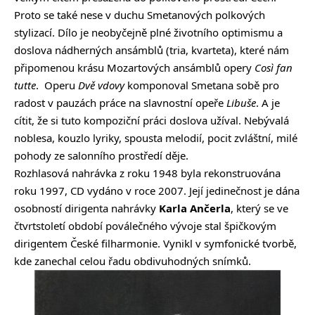
Proto se také nese v duchu Smetanových polkových
stylizací. Dílo je neobyčejně plné životního optimismu a
doslova nádherných ansámblů (tria, kvarteta), které nám
připomenou krásu Mozartových ansámblů opery
Così fan
tutte
. Operu
Dvě vdovy
komponoval Smetana sobě pro
radost v pauzách práce na slavnostní opeře
Libuše
. A je
cítit, že si tuto kompoziční práci doslova užíval. Nebývalá
noblesa, kouzlo lyriky, spousta melodií, pocit zvláštní, milé
pohody ze salonního prostředí děje.
Rozhlasová nahrávka z roku 1948 byla rekonstruována
roku 1997, CD vydáno v roce 2007. Její jedinečnost je dána
osobností dirigenta nahrávky
Karla Ančerla
, který se ve
čtvrtstoletí období poválečného vývoje stal špičkovým
dirigentem České filharmonie. Vynikl v symfonické tvorbě,
kde zanechal celou řadu obdivuhodných snímků.