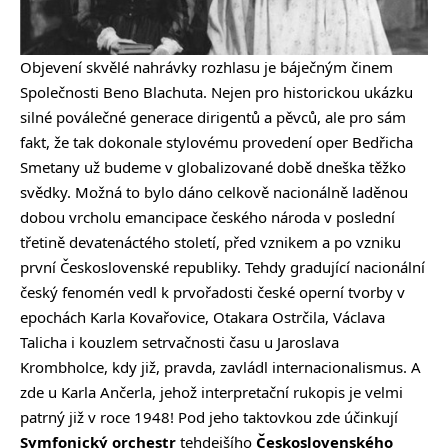
Objevení skvělé nahrávky rozhlasu je báječným činem
Společnosti Beno Blachuta. Nejen pro historickou ukázku
silné poválečné generace dirigentů a pěvců, ale pro sám
fakt, že tak dokonale stylovému provedení oper Bedřicha
Smetany už budeme v globalizované době dneška těžko
svědky. Možná to bylo dáno celkově nacionálně laděnou
dobou vrcholu emancipace českého národa v poslední
třetině devatenáctého století, před vznikem a po vzniku
první Československé republiky. Tehdy gradující nacionální
český fenomén vedl k prvořadosti české operní tvorby v
epochách Karla Kovařovice, Otakara Ostrčila, Václava
Talicha i kouzlem setrvačnosti času u Jaroslava
Krombholce, kdy již, pravda, zavládl internacionalismus. A
zde u Karla Ančerla, jehož interpretační rukopis je velmi
patrný již v roce 1948! Pod jeho taktovkou zde účinkují
Symfonický orchestr
tehdejšího
Československého