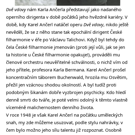
Dvě vdovy
nám Karla Ančerla představují jako nadaného
operního dirigenta v době počátků jeho hvězdné kariéry. V
době, kdy Karel Ančerl natáčel operu
Dvě vdovy
, nikdo ještě
nevěděl, že se z něho stane tak epochální dirigent České
filharmonie v éře po Václavu Talichovi. Když byl tehdy do
čela České filharmonie jmenován (proti její vůli, jak se jen
ta historie u České filharmonie opakuje!), prováděli mu
členové orchestru neuvěřitelné schválnosti, o nichž vím od
jeho přítele, profesora Karla Bermana. Karel Ančerl prošel
koncentračním táborem Buchenwald, hrozila mu Osvětim,
přežil jen vzácnou shodou okolností. A byl tudíž proti
podobným šikanám dobře vyzbrojen psychicky. Kdo hledí
denně smrti do tváře, je poté velmi odolný k těmto vlastně
víceméně malichernostem denního života.
V roce 1948 je však Karel Ančerl na počátku uměleckých
snah, my zde můžeme usuzovat, podle stylu nahrávky, v
čem bylo možno jeho sílu talentu již rozpoznat. Osobně