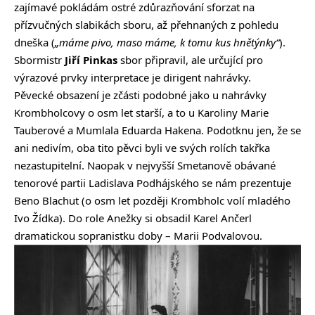
zajímavé pokládám ostré zdůrazňování sforzat na
přízvučných slabikách sboru, až přehnaných z pohledu
dneška (
„máme pivo, maso máme, k tomu kus hnětýnky“
).
Sbormistr
Jiří Pinkas
sbor připravil, ale určující pro
výrazové prvky interpretace je dirigent nahrávky.
Pěvecké obsazení je zčásti podobné jako u nahrávky
Krombholcovy o osm let starší, a to u Karoliny Marie
Tauberové a Mumlala Eduarda Hakena. Podotknu jen, že se
ani nedivím, oba tito pěvci byli ve svých rolích takřka
nezastupitelní. Naopak v nejvyšší Smetanově obávané
tenorové partii Ladislava Podhájského se nám prezentuje
Beno Blachut (o osm let později Krombholc volí mladého
Ivo Žídka). Do role Anežky si obsadil Karel Ančerl
dramatickou sopranistku doby – Marii Podvalovou.