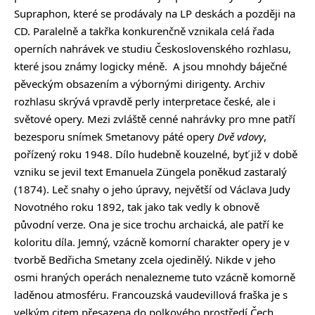
Supraphon, které se prodávaly na LP deskách a později na
CD. Paralelně a takřka konkurenčně vznikala celá řada
operních nahrávek ve studiu Československého rozhlasu,
které jsou známy logicky méně. A jsou mnohdy báječné
pěveckým obsazením a výbornými dirigenty. Archiv
rozhlasu skrývá vpravdě perly interpretace české, ale i
světové opery. Mezi zvláště cenné nahrávky pro mne patří
bezesporu snímek Smetanovy páté opery
Dvě vdovy
,
pořízený roku 1948. Dílo hudebně kouzelné, byť již v době
vzniku se jevil text Emanuela Züngela poněkud zastaralý
(1874). Leč snahy o jeho úpravy, největší od Václava Judy
Novotného roku 1892, tak jako tak vedly k obnově
původní verze. Ona je sice trochu archaická, ale patří ke
koloritu díla. Jemný, vzácně komorní charakter opery je v
tvorbě Bedřicha Smetany zcela ojedinělý. Nikde v jeho
osmi hraných operách nenalezneme tuto vzácně komorně
laděnou atmosféru. Francouzská vaudevillová fraška je s
velkým citem přesazena do polkového prostředí Čech.