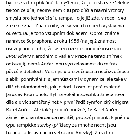
bych se velmi přikláněl k myšlence, že je to síla ve zřetelné
tektonice díla, neomylném citu pro dílčí a hlavní vrcholy,
smyslu pro jednotící sílu tempa. To je již zde, v roce 1948,
zřetelně znát. Znamenitě, ve svěžích tempech vystavěná
ouvertura, je toho vstupním dokladem. Oproti známé
nahrávce Supraphonu z roku 1956 (na jejíž známost
usuzuji podle toho, že se recenzenti soudobé inscenace
Dvou vdov
v Národním divadle v Praze na tento snímek
odkazují), nemá Ančerl onu vycizelovanost dikce frází
pěvců v detailech. Ve smyslu přízvučnosti a nepřízvučnosti
slabik, pohrávání si s jemnůstkami v dynamice, ale také v
dílčích ritardandech, jak je docílil osm let poté exaktně
Jaroslav Krombholc. Byl na vokální specifiku Smetanova
díla ale víc zaměřený než v první řadě symfonický dirigent
Karel Ančerl. Ale také je dobře možné, že Karel Ančerl
záměrně ona ritardanda nechtěl, pro svůj instinkt k jinému
typu tempické stavby (příklady za mnohé nechť jsou
balada Ladislava nebo velká árie Anežky). Za velmi