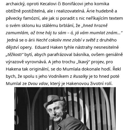
archaický, oproti Kecalovi či Bonifácovi jeho komika
obtížně postižitelná, ale i realizovatelná. Árie hudebně a
pěvecky famózní, ale jak si poradit s nic neříkajícím textem
o svém sklonu ku stálému brblání, že „
hned hrozně
zamumlám, až trne háj tu sám – ó, já vám mumlat znám…“
Jedná se o árii
Nechť cokoliv mne zlobí v světě
z druhého
dějství opery. Eduard Haken tyhle nástrahy nesnesitelné
„těžkosti“
bytí, abych parafrázoval básníka, ovšem geniálně
výrazově vyrovnává. A jeho trochu „lkavý“ projev, pro
Hakena tak originální, se do Mumlala dokonale hodí. Řekl
bych, že spolu s jeho Vodníkem z
Rusalky
je to hned poté
Mumlal ze
Dvou vdov
, který je Hakenovou životní rolí.