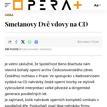
Aa
OPERA
Smetanovy Dvě vdovy na CD
13 MINUT ČTENÍ
JIŘÍ FUCHS
PUBLIKOVÁNO 10/04/2014
Je velmi záslužné, že Společnost Beno Blachuta nám
otevírá bohatý operní archiv Československého (dnes
Českého) rozhlasu v Praze. Ve spolupráci s Radioservisem
vydává na CD nahrávky české operní tvorby ve stylově
vybroušené interpretaci velké pěvecké a dirigentské
generace poválečných let.
Je zajímavé, kolik nahrávek operních kompletů vznikalo v
poválečné éře. Posluchači znají lépe nahrávky firmy