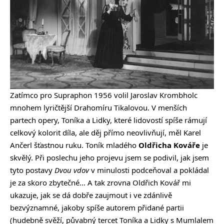
Zatímco pro Supraphon 1956 volil Jaroslav Krombholc
mnohem lyričtější Drahomíru Tikalovou. V menších
partech opery, Toníka a Lidky, které lidovostí spíše rámují
celkový kolorit díla, ale děj přímo neovlivňují, měl Karel
Ančerl šťastnou ruku. Toník mladého
Oldřicha Kováře
je
skvělý. Při poslechu jeho projevu jsem se podivil, jak jsem
tyto postavy
Dvou vdov
v minulosti podceňoval a pokládal
je za skoro zbytečné… A tak zrovna Oldřich Kovář mi
ukazuje, jak se dá dobře zaujmout i ve zdánlivě
bezvýznamné, jakoby spíše autorem přidané partii
(hudebně svěží, půvabný tercet Toníka a Lidky s Mumlalem