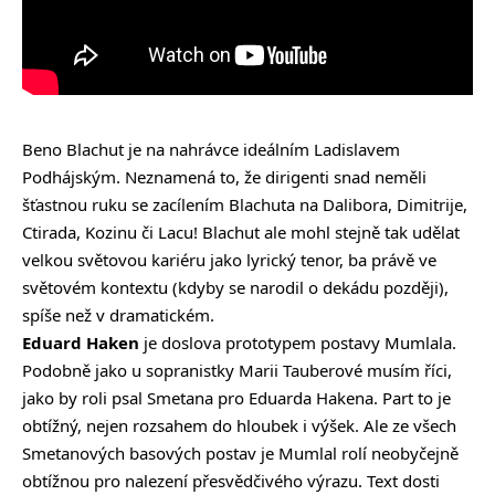
Beno Blachut je na nahrávce ideálním Ladislavem
Podhájským. Neznamená to, že dirigenti snad neměli
šťastnou ruku se zacílením Blachuta na Dalibora, Dimitrije,
Ctirada, Kozinu či Lacu! Blachut ale mohl stejně tak udělat
velkou světovou kariéru jako lyrický tenor, ba právě ve
světovém kontextu (kdyby se narodil o dekádu později),
spíše než v dramatickém.
Eduard Haken
je doslova prototypem postavy Mumlala.
Podobně jako u sopranistky Marii Tauberové musím říci,
jako by roli psal Smetana pro Eduarda Hakena. Part to je
obtížný, nejen rozsahem do hloubek i výšek. Ale ze všech
Smetanových basových postav je Mumlal rolí neobyčejně
obtížnou pro nalezení přesvědčivého výrazu. Text dosti