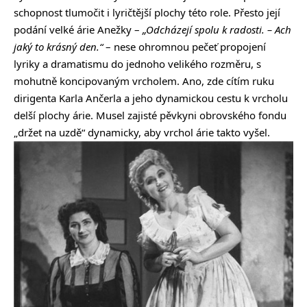
schopnost tlumočit i lyričtější plochy této role. Přesto její
podání velké árie Anežky –
„Odcházejí spolu k radosti. – Ach
jaký to krásný den.“
– nese ohromnou pečeť propojení
lyriky a dramatismu do jednoho velikého rozměru, s
mohutně koncipovaným vrcholem. Ano, zde cítím ruku
dirigenta Karla Ančerla a jeho dynamickou cestu k vrcholu
delší plochy árie. Musel zajisté pěvkyni obrovského fondu
„držet na uzdě“ dynamicky, aby vrchol árie takto vyšel.