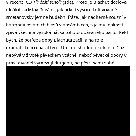
v recenzi CD
Tři čeští tenoři
(
zde
). Proto je Blachut doslova
ideální Ladislav. Ideální, jak odvíjí vysoce kultivované
smetanovsky jemné hudební fráze, jak nádherně souzní v
harmonii ostatních hlasů v ansámblech, s jakou lehkostí
zpívá všechna vysoká háčka tohoto obávaného partu. Řekl
bych, že potřeba doby Blachuta zacílila na role
dramatického charakteru. Určitou shodou okolností. Což
nebývá v životě pěveckém vzácné, neboť pěvecké obory v
praxi divadel vymezují dirigenti, ne pěvci sami sobě.