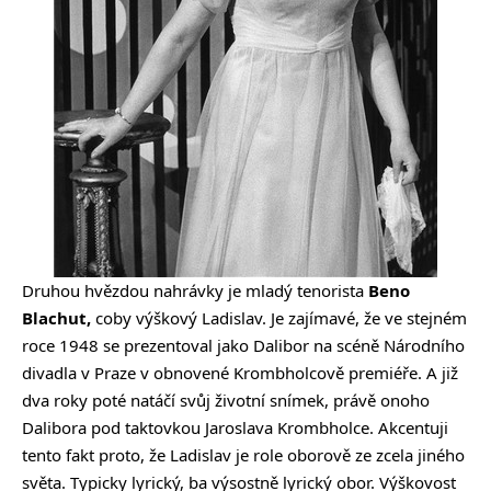
Druhou hvězdou nahrávky je mladý tenorista
Beno
Blachut,
coby výškový Ladislav. Je zajímavé, že ve stejném
roce 1948 se prezentoval jako Dalibor na scéně Národního
divadla v Praze v obnovené Krombholcově premiéře. A již
dva roky poté natáčí svůj životní snímek, právě onoho
Dalibora pod taktovkou Jaroslava Krombholce. Akcentuji
tento fakt proto, že Ladislav je role oborově ze zcela jiného
světa. Typicky lyrický, ba výsostně lyrický obor. Výškovost