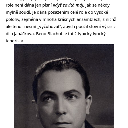
role není dána jen písní
Když zavítá máj
, jak se někdy
mylně soudí. Je dána posazením celé role do vysoké
polohy, zejména v mnoha krásných ansámblech, z nichž
ale tenor nesmí „vyčuhovat“, abych použil slovní výraz z
díla Janáčkova. Beno Blachut je totiž typicky lyrický
tenorista.