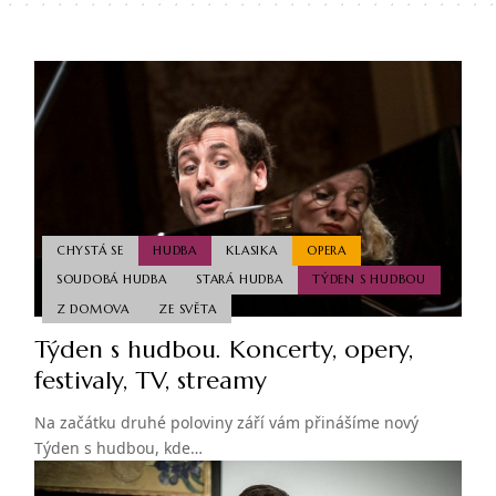
CHYSTÁ SE
HUDBA
KLASIKA
OPERA
SOUDOBÁ HUDBA
STARÁ HUDBA
TÝDEN S HUDBOU
Z DOMOVA
ZE SVĚTA
Týden s hudbou. Koncerty, opery,
festivaly, TV, streamy
Na začátku druhé poloviny září vám přinášíme nový
Týden s hudbou, kde…