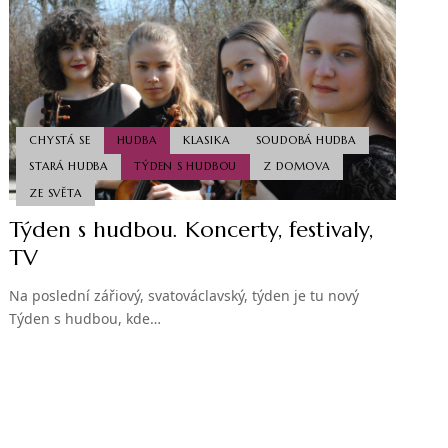
CHYSTÁ SE
HUDBA
KLASIKA
SOUDOBÁ HUDBA
STARÁ HUDBA
TÝDEN S HUDBOU
Z DOMOVA
ZE SVĚTA
Týden s hudbou. Koncerty, festivaly,
TV
Na poslední zářiový, svatováclavský, týden je tu nový
Týden s hudbou, kde…