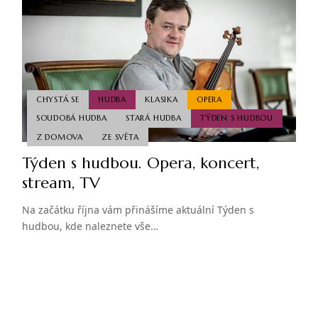
CHYSTÁ SE
HUDBA
KLASIKA
OPERA
SOUDOBÁ HUDBA
STARÁ HUDBA
TÝDEN S HUDBOU
Z DOMOVA
ZE SVĚTA
Týden s hudbou. Opera, koncert,
stream, TV
Na začátku října vám přinášíme aktuální Týden s
hudbou, kde naleznete vše…