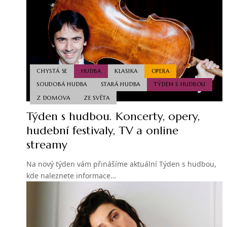
CHYSTÁ SE
HUDBA
KLASIKA
OPERA
SOUDOBÁ HUDBA
STARÁ HUDBA
TÝDEN S HUDBOU
Z DOMOVA
ZE SVĚTA
Týden s hudbou. Koncerty, opery,
hudební festivaly, TV a online
streamy
Na nový týden vám přinášíme aktuální Týden s hudbou,
kde naleznete informace…