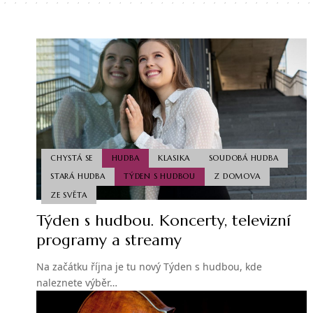
CHYSTÁ SE
HUDBA
KLASIKA
SOUDOBÁ HUDBA
STARÁ HUDBA
TÝDEN S HUDBOU
Z DOMOVA
ZE SVĚTA
Týden s hudbou. Koncerty, televizní
programy a streamy
Na začátku října je tu nový Týden s hudbou, kde
naleznete výběr…