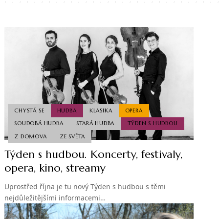
CHYSTÁ SE
HUDBA
KLASIKA
OPERA
SOUDOBÁ HUDBA
STARÁ HUDBA
TÝDEN S HUDBOU
Z DOMOVA
ZE SVĚTA
Týden s hudbou. Koncerty, festivaly,
opera, kino, streamy
Uprostřed října je tu nový Týden s hudbou s těmi
nejdůležitějšími informacemi…