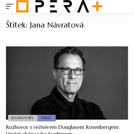
Štítek:
Jana Návratová
ROZHOVORY
TANEC
Rozhovor s režisérem Douglasem Rosenbergem:
Umění chápu jako kontinuum