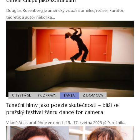
Douglas Rosenberg je americký vizuální umělec, režisér, kurátor,
teoretik a autor několika…
CHYSTÁ SE
PR ZPRÁVY
TANEC
Z DOMOVA
Taneční filmy jako poezie skutečnosti – blíží se
pražský festival žánru dance for camera
V kině Atlas proběhne ve dnech 15.–17. května 2025 již 9. ročník…