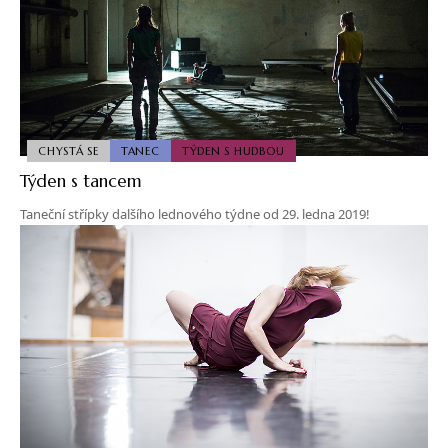
CHYSTÁ SE
TANEC
TÝDEN S HUDBOU
Týden s tancem
Taneční střípky dalšího lednového týdne od 29. ledna 2019!