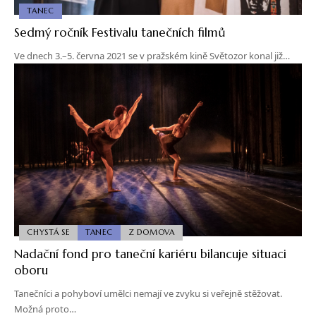
TANEC
Sedmý ročník Festivalu tanečních filmů
Ve dnech 3.–5. června 2021 se v pražském kině Světozor konal již…
CHYSTÁ SE
TANEC
Z DOMOVA
Nadační fond pro taneční kariéru bilancuje situaci
oboru
Tanečníci a pohyboví umělci nemají ve zvyku si veřejně stěžovat.
Možná proto…