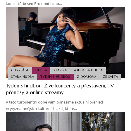
koncertů-besed Prolomit ticho…
CHYSTÁ SE
HUDBA
KLASIKA
SOUDOBÁ HUDBA
STARÁ HUDBA
TÝDEN S HUDBOU
Z DOMOVA
ZE SVĚTA
Týden s hudbou. Živé koncerty a přestavení, TV
přenosy a online streamy
V této turbulentní době vám přinášíme aktuální přehled
nejvýznamnějších kulturních akcí, které…