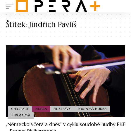
Štítek:
Jindřich Pavliš
CHYSTÁ SE
HUDBA
PR ZPRÁVY
SOUDOBÁ HUDBA
Z DOMOVA
„Německo včera a dnes“ v cyklu soudobé hudby PKF
– Prague Philharmonia