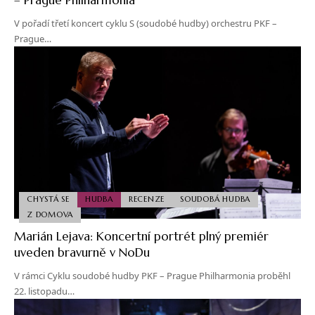
V pořadí třetí koncert cyklu S (soudobé hudby) orchestru PKF –
Prague…
CHYSTÁ SE
HUDBA
RECENZE
SOUDOBÁ HUDBA
Z DOMOVA
Marián Lejava: Koncertní portrét plný premiér
uveden bravurně v NoDu
V rámci Cyklu soudobé hudby PKF – Prague Philharmonia proběhl
22. listopadu…