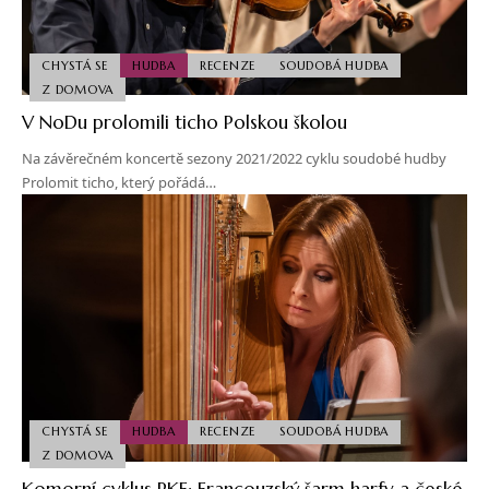
CHYSTÁ SE
HUDBA
RECENZE
SOUDOBÁ HUDBA
Z DOMOVA
V NoDu prolomili ticho Polskou školou
Na závěrečném koncertě sezony 2021/2022 cyklu soudobé hudby
Prolomit ticho, který pořádá…
CHYSTÁ SE
HUDBA
RECENZE
SOUDOBÁ HUDBA
Z DOMOVA
Komorní cyklus PKF: Francouzský šarm harfy a české