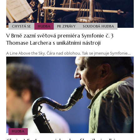
CHYSTÁ SE
HUDBA
PR ZPRÁVY
SOUDOBÁ HUDBA
V Brně zazní světová premiéra Symfonie č. 3
Thomase Larchera s unikátními nástroji
A Line Above the Sky. Čára nad oblohou. Tak se jmenuje Symfonie…
HUDBA