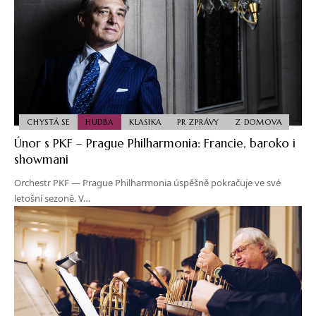
CHYSTÁ SE
HUDBA
KLASIKA
PR ZPRÁVY
Z DOMOVA
Únor s PKF – Prague Philharmonia: Francie, baroko i
showmani
Orchestr PKF — Prague Philharmonia úspěšně pokračuje ve své
letošní sezoně. V…