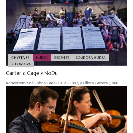
CHYSTÁ SE
HUDBA
RECENZE
SOUDOBÁ HUDBA
Z DOMOVA
Carter a Cage v NoDu
Koncertem z děl Johna Cage (1912 – 1992) a Elliota Cartera (1908…