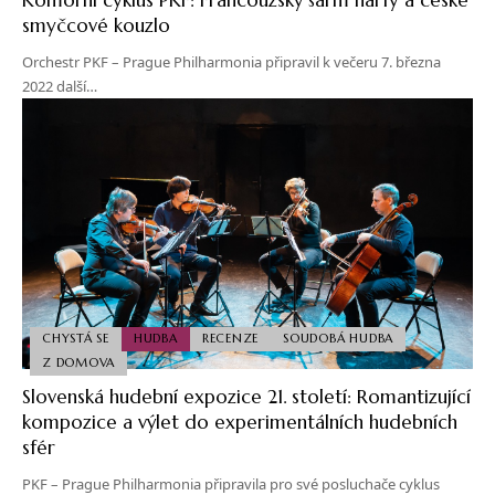
smyčcové kouzlo
Orchestr PKF – Prague Philharmonia připravil k večeru 7. března
2022 další…
CHYSTÁ SE
HUDBA
RECENZE
SOUDOBÁ HUDBA
Z DOMOVA
Slovenská hudební expozice 21. století: Romantizující
kompozice a výlet do experimentálních hudebních
sfér
PKF – Prague Philharmonia připravila pro své posluchače cyklus