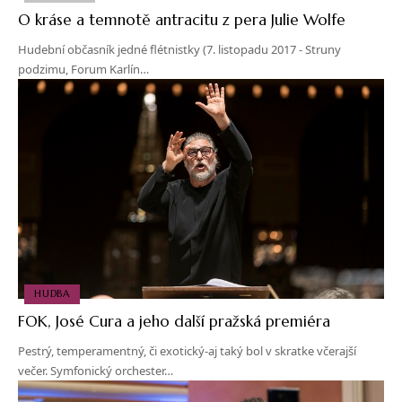
O kráse a temnotě antracitu z pera Julie Wolfe
Hudební občasník jedné flétnistky (7. listopadu 2017 - Struny
podzimu, Forum Karlín…
HUDBA
FOK, José Cura a jeho další pražská premiéra
Pestrý, temperamentný, či exotický-aj taký bol v skratke včerajší
večer. Symfonický orchester…