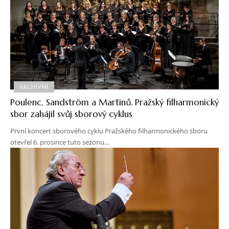
ARCHIVNÍ
Poulenc, Sandström a Martinů. Pražský filharmonický
sbor zahájil svůj sborový cyklus
První koncert sborového cyklu Pražského filharmonického sboru
otevřel 6. prosince tuto sezonu…