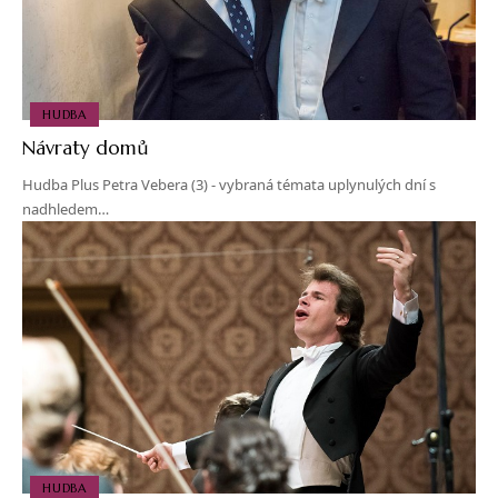
HUDBA
Návraty domů
Hudba Plus Petra Vebera (3) - vybraná témata uplynulých dní s
nadhledem…
HUDBA