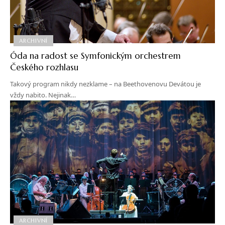
ARCHIVNÍ
Óda na radost se Symfonickým orchestrem
Českého rozhlasu
Takový program nikdy nezklame – na Beethovenovu Devátou je
vždy nabito. Nejinak…
ARCHIVNÍ