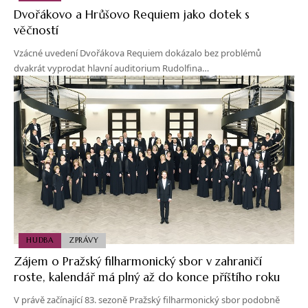
Dvořákovo a Hrůšovo Requiem jako dotek s
věčností
Vzácné uvedení Dvořákova Requiem dokázalo bez problémů
dvakrát vyprodat hlavní auditorium Rudolfina…
HUDBA
ZPRÁVY
Zájem o Pražský filharmonický sbor v zahraničí
roste, kalendář má plný až do konce příštího roku
V právě začínající 83. sezoně Pražský filharmonický sbor podobně