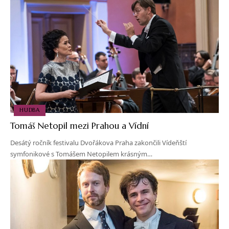
HUDBA
Tomáš Netopil mezi Prahou a Vídní
Desátý ročník festivalu Dvořákova Praha zakončili Vídeňští
symfonikové s Tomášem Netopilem krásným…