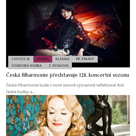
CHYSTÁ SE
HUDBA
KLASIKA
PR ZPRÁVY
SOUDOBÁ HUDBA
Z DOMOVA
Česká filharmonie představuje 128. koncertní sezonu
Česká filharmonie bude v nové sezoně významně reflektovat Rok
české hudby a…