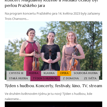
perlou Pražského jara
Na program koncertu Pražského jara 14. května 2023 byly zařazeny
Trois Chansons…
CHYSTÁ SE
HUDBA
KLASIKA
OPERA
SOUDOBÁ HUDBA
STARÁ HUDBA
TÝDEN S HUDBOU
Z DOMOVA
ZE SVĚTA
Týden s hudbou. Koncerty, festivaly, kino, TV, stream
Ve druhém květnovém týdnu je tu nový Týden s hudbou, kde
naleznete…