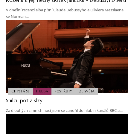
V dnešní recenzi alba písní Clauda Debussyho a Oliviera Messiaena
se Norman…
CHYSTÁ SE
HUDBA
POSTŘEHY
ZE SVĚTA
Snílci, pot a slzy
Za dlouhých zimních nocí jsem se zanořil do hlubin kanálů BBC a…