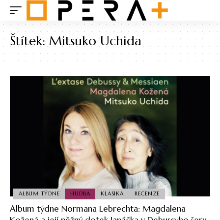
Štítek:
Mitsuko Uchida
ALBUM TÝDNE
HUDBA
KLASIKA
RECENZE
Album týdne Normana Lebrechta: Magdalena
Kožená a její něžný dotek Janáčka v Debussyho šeru