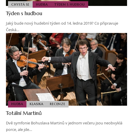
CHYSTÁ SE
HUDBA
TÝDEN S HUDBOU
Týden s hudbou
Jaký bude nový hudební týden od 14. ledna 2019? Co připravuje
Česká…
HUDBA
KLASIKA
RECENZE
Totální Martinů
Dvě symfonie Bohuslava Martinů v jednom večeru jsou neobvyklá
porce, ale jde…