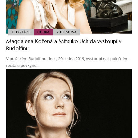
CHYSTÁ SE
HUDBA
Z DOMOVA
Magdalena Kožená a Mitsuko Uchida vystoupí v
Rudolfinu
V pražském Rudolfinu dnes, 20. ledna 2019, vystoupí na společném
recitálu pěvkyně…