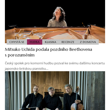
CHYSTÁ SE
HUDBA
KLASIKA
RECENZE
Z DOMOVA
Mitsuko Uchida podala pozdního Beethovena
s porozuměním
Český spolek pro komorní hudbu pozval ke svému dalšímu koncertu
japonsko-britskou pianistku…