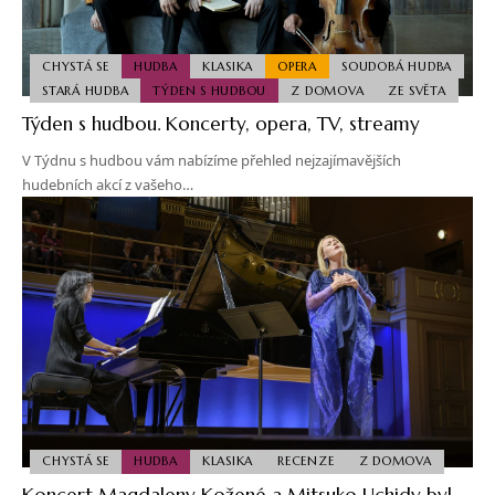
CHYSTÁ SE
HUDBA
KLASIKA
OPERA
SOUDOBÁ HUDBA
STARÁ HUDBA
TÝDEN S HUDBOU
Z DOMOVA
ZE SVĚTA
Týden s hudbou. Koncerty, opera, TV, streamy
V Týdnu s hudbou vám nabízíme přehled nejzajímavějších
hudebních akcí z vašeho…
CHYSTÁ SE
HUDBA
KLASIKA
RECENZE
Z DOMOVA
Koncert Magdaleny Kožené a Mitsuko Uchidy byl