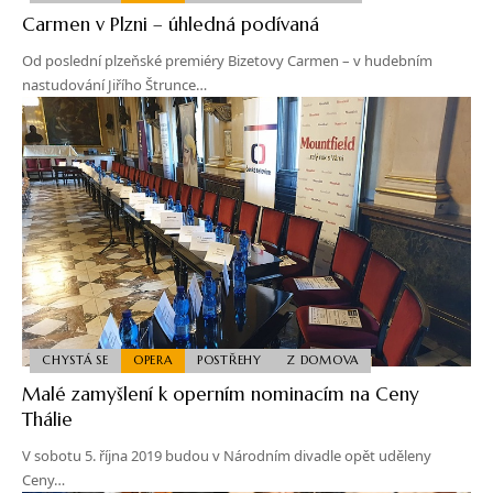
Carmen v Plzni – úhledná podívaná
Od poslední plzeňské premiéry Bizetovy Carmen – v hudebním
nastudování Jiřího Štrunce…
CHYSTÁ SE
OPERA
POSTŘEHY
Z DOMOVA
Malé zamyšlení k operním nominacím na Ceny
Thálie
V sobotu 5. října 2019 budou v Národním divadle opět uděleny
Ceny…