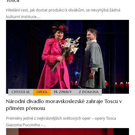
Hledání cest, jak dostat produkci k divákům, se nevyhýbá žádná
kulturní instituce.…
CHYSTÁ SE
OPERA
PR ZPRÁVY
Z DOMOVA
Národní divadlo moravskoslezské zahraje Toscu v
přímém přenosu
Premiéry jedné z nejkrásnějších světových oper – opery Tosca
Giacoma Pucciniho –…