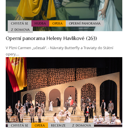
CHYSTÁ SE
HUDBA
OPERA
OPERNÍ PANORAMA
Z DOMOVA
Operní panorama Heleny Havlíkové (263)
V Plzni Carmen „učesali“. - Návraty Butterfly a Traviaty do Státní
opery.…
CHYSTÁ SE
OPERA
RECENZE
Z DOMOVA