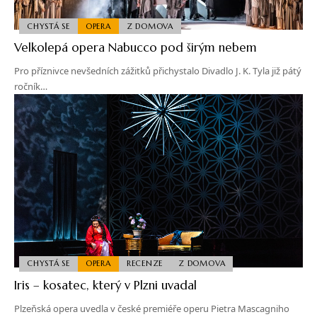
CHYSTÁ SE
OPERA
Z DOMOVA
Velkolepá opera Nabucco pod širým nebem
Pro příznivce nevšedních zážitků přichystalo Divadlo J. K. Tyla již pátý
ročník…
CHYSTÁ SE
OPERA
RECENZE
Z DOMOVA
Iris – kosatec, který v Plzni uvadal
Plzeňská opera uvedla v české premiéře operu Pietra Mascagniho