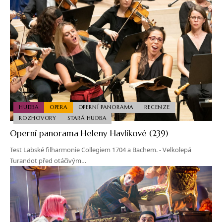
HUDBA
OPERA
OPERNÍ PANORAMA
RECENZE
ROZHOVORY
STARÁ HUDBA
Operní panorama Heleny Havlíkové (239)
Test Labské filharmonie Collegiem 1704 a Bachem. - Velkolepá
Turandot před otáčivým…