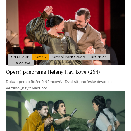
CHYSTÁ SE
OPERA
OPERNÍ PANORAMA
RECENZE
Z DOMOVA
Operní panorama Heleny Havlíkové (264)
Doku-opera o Boženě Němcové. - Dvakrát Jihočeské divadlo s
Verdiho „hity“: Nabucco…