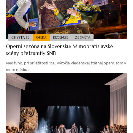
CHYSTÁ SE
OPERA
RECENZE
ZE SVĚTA
Operní sezóna na Slovensku: Mimobratislavské
scény přetrumfly SND
Nedávno, pri príležitosti 150. výročia Viedenskej štátnej opery, som v
inom médiu…