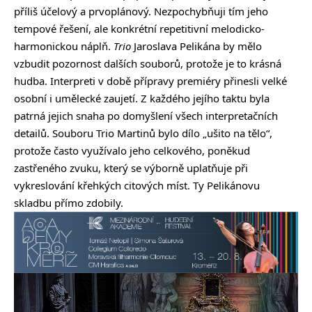
příliš účelový a prvoplánový. Nezpochybňuji tím jeho
tempové řešení, ale konkrétní repetitivní melodicko-
harmonickou náplň.
Trio
Jaroslava Pelikána by mělo
vzbudit pozornost dalších souborů, protože je to krásná
hudba. Interpreti v době přípravy premiéry přinesli velké
osobní i umělecké zaujetí. Z každého jejího taktu byla
patrná jejich snaha po domyšlení všech interpretačních
detailů. Souboru Trio Martinů bylo dílo „ušito na tělo“,
protože často využívalo jeho celkového, poněkud
zastřeného zvuku, který se výborně uplatňuje při
vykreslování křehkých citových míst. Ty Pelikánovu
skladbu přímo zdobily.