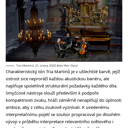
Trio Martinů, 21. února 2023 (foto Petr Dyrc)
Charakteristický tón Tria Martinů je v ušlechtilé barvě, jejíž
ostrost sice neproráží každou akustickou bariéru, ale
naplňuje spolehlivě strukturální požadavky každého díla.
Smyčcové nástroje slouží především k podpoře
kompaktnosti zvuku, hráči záměrně nenaplňují do úplnosti
ambice, aby z celku zvukově vyznívali. K uvedenému
interpretačnímu pojetí se soubor propracoval po dlouhém
vývoji v průběhu interpretace relevantního světového i