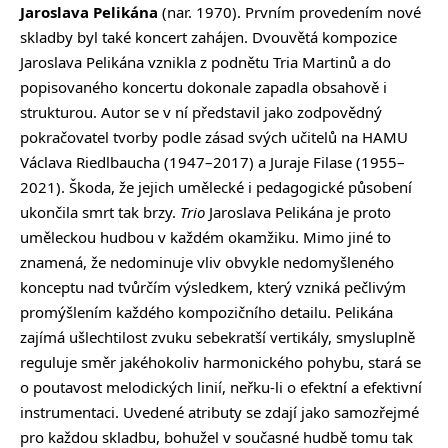
Jaroslava Pelikána
(nar. 1970). Prvním provedením nové
skladby byl také koncert zahájen. Dvouvětá kompozice
Jaroslava Pelikána vznikla z podnětu Tria Martinů a do
popisovaného koncertu dokonale zapadla obsahově i
strukturou. Autor se v ní představil jako zodpovědný
pokračovatel tvorby podle zásad svých učitelů na HAMU
Václava Riedlbaucha (1947–2017) a Juraje Filase (1955–
2021). Škoda, že jejich umělecké i pedagogické působení
ukončila smrt tak brzy.
Trio
Jaroslava Pelikána je proto
uměleckou hudbou v každém okamžiku. Mimo jiné to
znamená, že nedominuje vliv obvykle nedomyšleného
konceptu nad tvůrčím výsledkem, který vzniká pečlivým
promýšlením každého kompozičního detailu. Pelikána
zajímá ušlechtilost zvuku sebekratší vertikály, smysluplně
reguluje směr jakéhokoliv harmonického pohybu, stará se
o poutavost melodických linií, neřku-li o efektní a efektivní
instrumentaci. Uvedené atributy se zdají jako samozřejmé
pro každou skladbu, bohužel v současné hudbě tomu tak