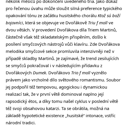
několik měsíců po dokončení uvedeného tria. Jako důkaz
pro řečenou úvahu může sloužit silná preference typického
opakování tónu ze začátku husitského chorálu
Ktož sú boží
bojovníci
, která se objevuje ve Dvořákově
Triu f moll
ve
dvou větách. V provedení Dvořákova díla Triem Martinů,
částečně však též skladatelským přispěním, došlo k
posílení smyčcových nástrojů vůči klavíru. Zde Dvořákova
melodika smyčcové sekce promluvila intenzivněji než v
případě skladby Martinů. Je zajímavé, že trend zesilujících
se smyčců pokračoval i v následujícím přídavku z
Dvořákových
Dumek
. Dvořákovo
Trio f moll
vyznělo
právem jako vrcholné dílo světového romantismu. Soubor
jej podpořil též tempovou, agogickou i dynamickou
realizací tak, že v první větě dominoval naplno její
rapsodický étos, a díky tomu našel cyklus v poslední větě
též svoji obsahovou katarzi. Ta se obrátila, možná na
základě hypotetické existence „husitské“ intonace, vstříc
národní tradici.