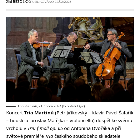
JIŘÍ BEZDĚK
PUBLIKOVÁNO 22/02/2023
Trio Martinů, 21. února 2023 (foto Petr Dyrc)
Koncert
Tria Martinů
(Petr Jiříkovský – klavír, Pavel Šafařík
– housle a Jaroslav Matějka – violoncello) dospěl ke svému
vrcholu v
Triu f moll op. 65
od Antonína Dvořáka a při
světové premiéře
Tria
českého soudobého skladatele