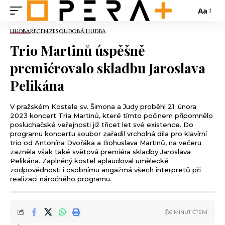
Aa
HUDBA
RECENZE
SOUDOBÁ HUDBA
Trio Martinů úspěšně
premiérovalo skladbu Jaroslava
Pelikána
V pražském Kostele sv. Šimona a Judy proběhl 21. února
2023 koncert Tria Martinů, které tímto počinem připomnělo
posluchačské veřejnosti již třicet let své existence. Do
programu koncertu soubor zařadil vrcholná díla pro klavírní
trio od Antonína Dvořáka a Bohuslava Martinů, na večeru
zazněla však také světová premiéra skladby Jaroslava
Pelikána. Zaplněný kostel aplaudoval umělecké
zodpovědnosti i osobnímu angažmá všech interpretů při
realizaci náročného programu.
6 MINUT ČTENÍ