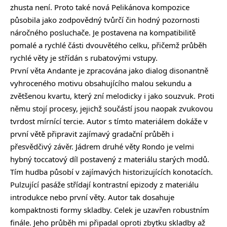
zhusta není. Proto také nová Pelikánova kompozice
působila jako zodpovědný tvůrčí čin hodný pozornosti
náročného posluchače. Je postavena na kompatibilitě
pomalé a rychlé části dvouvětého celku, přičemž průběh
rychlé věty je střídán s rubatovými vstupy.
První věta Andante je zpracována jako dialog disonantně
vyhroceného motivu obsahujícího malou sekundu a
zvětšenou kvartu, který zní melodicky i jako souzvuk. Proti
němu stojí procesy, jejichž součástí jsou naopak zvukovou
tvrdost mírnící tercie. Autor s tímto materiálem dokáže v
první větě připravit zajímavý gradační průběh i
přesvědčivý závěr. Jádrem druhé věty Rondo je velmi
hybný toccatový díl postavený z materiálu starých modů.
Tím hudba působí v zajímavých historizujících konotacích.
Pulzující pasáže střídají kontrastní epizody z materiálu
introdukce nebo první věty. Autor tak dosahuje
kompaktnosti formy skladby. Celek je uzavřen robustním
finále. Jeho průběh mi připadal oproti zbytku skladby až