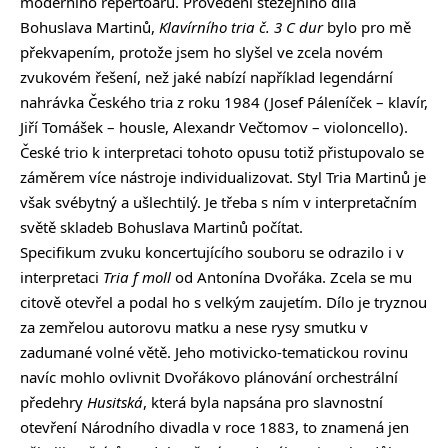
moderního repertoáru. Provedení stěžejního díla
Bohuslava Martinů,
Klavírního tria č. 3 C dur
bylo pro mě
překvapením, protože jsem ho slyšel ve zcela novém
zvukovém řešení, než jaké nabízí například legendární
nahrávka Českého tria z roku 1984 (Josef Páleníček – klavír,
Jiří Tomášek – housle, Alexandr Večtomov – violoncello).
České trio k interpretaci tohoto opusu totiž přistupovalo se
záměrem více nástroje individualizovat. Styl Tria Martinů je
však svébytný a ušlechtilý. Je třeba s ním v interpretačním
světě skladeb Bohuslava Martinů počítat.
Specifikum zvuku koncertujícího souboru se odrazilo i v
interpretaci
Tria f moll
od Antonína Dvořáka. Zcela se mu
citově otevřel a podal ho s velkým zaujetím. Dílo je tryznou
za zemřelou autorovu matku a nese rysy smutku v
zadumané volné větě. Jeho motivicko-tematickou rovinu
navíc mohlo ovlivnit Dvořákovo plánování orchestrální
předehry
Husitská
, která byla napsána pro slavnostní
otevření Národního divadla v roce 1883, to znamená jen