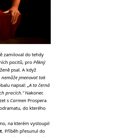
vě zamiloval do tehdy
ních pocitů, pro
Pěkný
ženě psal. A když
a nemůže jmenovat tak
 obalu napsal:
„A ta černá
ěch pracích.“
Nakonec
zet s
Carmen
Prospera
nodramatu, do kterého
no, na kterém vystoupil
t
. Příběh přesunul do