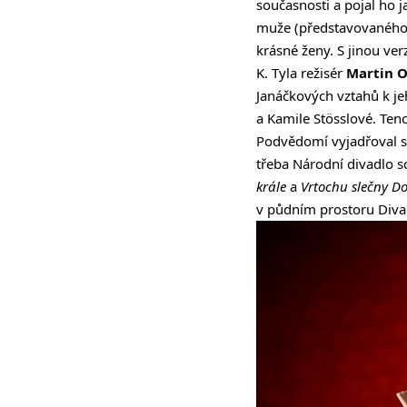
současnosti a pojal ho 
muže (představovaného č
krásné ženy. S jinou ver
K. Tyla režisér
Martin 
Janáčkových vztahů k j
a Kamile Stösslové. Teno
Podvědomí vyjadřoval st
třeba Národní divadlo 
krále
a
Vrtochu slečny D
v půdním prostoru Diva