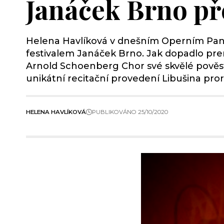
Janáček Brno př
Helena Havlíková v dnešním Operním Panor
festivalem Janáček Brno. Jak dopadlo pre
Arnold Schoenberg Chor své skvělé pověst
unikátní recitační provedení Libušina pror
HELENA HAVLÍKOVÁ
PUBLIKOVÁNO 25/10/2020