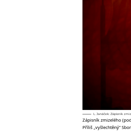
L. Janáček: Zápisník zmi
Zápisník zmizelého (pod
Příliš „vyšlechtěný“ Sb