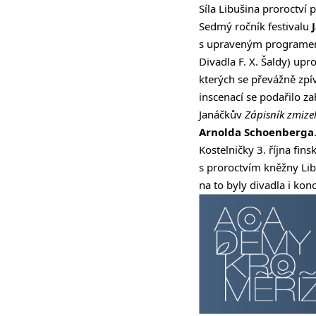
Síla Libušina proroctví 
Sedmý ročník festivalu
s upraveným programem o
Divadla F. X. Šaldy) upr
kterých se převážně zpív
inscenací se podařilo za
Janáčkův
Zápisník zmize
Arnolda Schoenberga
Kostelničky 3. října fin
s proroctvím kněžny Lib
na to byly divadla i kon