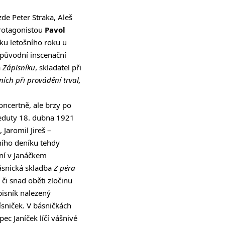
zde Peter Straka, Aleš
protagonistou
Pavol
tku letošního roku u
 původní inscenační
a
Zápisníku
, skladatel při
ních při provádění trval,
ncertně, ale brzy po
Reduty 18. dubna 1921
 Jaromil Jireš –
mního deníku tehdy
ní v Janáčkem
ásnická skladba
Z péra
či snad oběti zločinu
pisník nalezený
sniček. V básničkách
ec Janíček líčí vášnivé