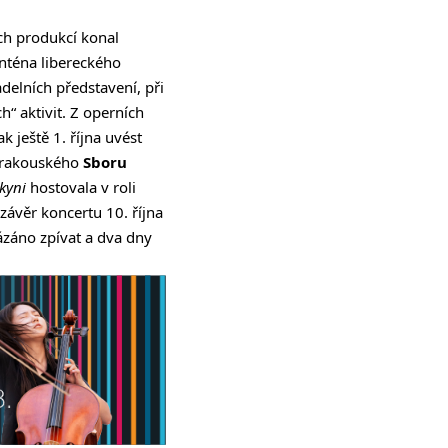
ích produkcí konal
anténa libereckého
delních představení, při
“ aktivit. Z operních
ak ještě 1. října uvést
í rakouského
Sboru
rkyni
hostovala v roli
závěr koncertu 10. října
ázáno zpívat a dva dny