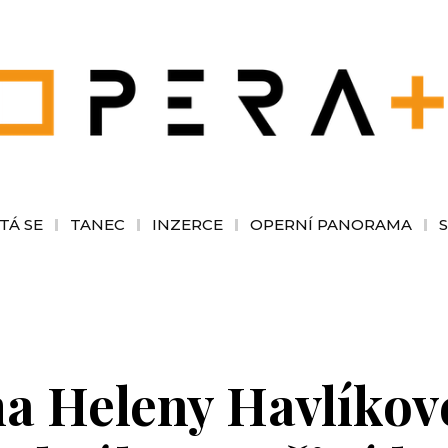
TÁ SE
TANEC
INZERCE
OPERNÍ PANORAMA
 Heleny Havlíkové 