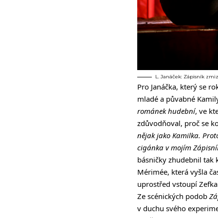
L. Janáček: Zápisník zmi
Pro Janáčka, který se r
mladé a půvabné Kamily
románek hudební
, ve k
zdůvodňoval, proč se k
nějak jako Kamilka. Proto
cigánka v mojím Zápisníku
básničky zhudebnil tak 
Mérimée, která vyšla ča
uprostřed vstoupí Zefka
Ze scénických podob
Zá
v duchu svého experim