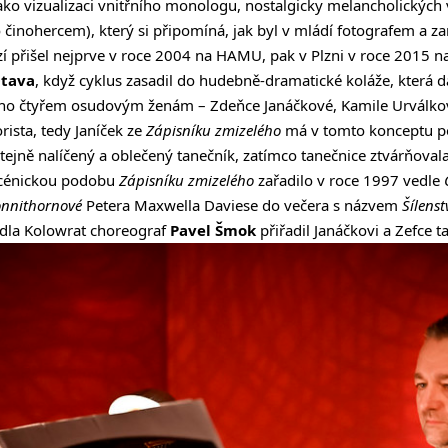
jako vizualizaci vnitřního monologu, nostalgicky melancholickýc
inohercem), který si připomíná, jak byl v mládí fotografem a z
zí přišel nejprve v roce 2004 na HAMU, pak v Plzni v roce 2015 n
Otava
, když cyklus zasadil do hudebně-dramatické koláže, která 
eho čtyřem osudovým ženám – Zdeňce Janáčkové, Kamile Urválko
rista, tedy Janíček ze
Zápisníku zmizelého
má v tomto konceptu po
ejně nalíčený a oblečený tanečník, zatímco tanečnice ztvárňovala
scénickou podobu
Zápisníku zmizelého
zařadilo v roce 1997 vedle
onnithornové
Petera Maxwella Daviese do večera s názvem
Šílenst
dla Kolowrat choreograf
Pavel Šmok
přiřadil Janáčkovi a Zefce t