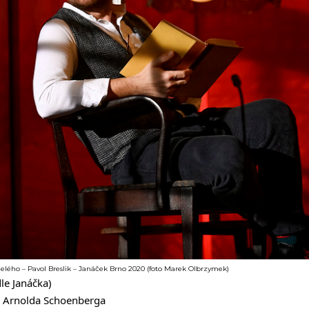
zelého – Pavol Breslik – Janáček Brno 2020 (foto Marek Olbrzymek)
le Janáčka)
or Arnolda Schoenberga