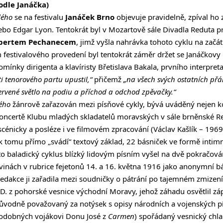
odle Janáčka)
lého
se na festivalu
Janáček Brno
objevuje pravidelně, zpíval ho 
ebo Edgar Lyon. Tentokrát byl v Mozartově sále Divadla Reduta 
bertem Pechanecem
, jimž vyšla nahrávka tohoto cyklu na začá
m festivalového provedení byl tentokrát záměr držet se Janáčkovy
omínky dirigenta a klavíristy Břetislava Bakala, prvního interpret
ti tenorového partu upustil,“
přičemž
„na všech svých ostatních přá
 červené světlo na podiu a příchod a odchod zpěvačky.“
ého
žánrově zařazován mezi písňové cykly, bývá uváděný nejen ko
oncertě Klubu mladých skladatelů moravských v sále brněnské 
scénicky a posléze i ve filmovém zpracování (Václav Kašlík – 1969,
e k tomu přímo „svádí“ textový základ, 22 básniček ve formě inti
 baladický cyklus blízký lidovým písním vyšel na dvě pokračová
inách v rubrice fejetonů 14. a 16. května 1916 jako anonymní b
edakce ji zařadila mezi soudničky o pátrání po tajemném zmizení 
D. z pohorské vesnice východní Moravy, jehož záhadu osvětlil zá
ůvodně považovaný za notýsek s opisy národních a vojenských pí
dobných vojákovi Donu José z
Carmen
) spořádaný vesnický chlap