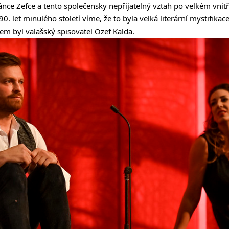
kánce Zefce a tento společensky nepřijatelný vztah po velkém vnit
. let minulého století víme, že to byla velká literární mystifika
em byl valašský spisovatel Ozef Kalda.