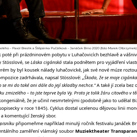
zelého – Pavol Breslik a Štěpánka Pučálková – Janáček Brno 2020 (foto Marek Olbrzymek)
ok poté při prázdninovém pobytu v Luhačovicích bezhlavě a vášni
 Stösslové, se
Láska cigánská
stala podnětem pro vyjádření vlast
terém by byl kousek nálady luhačovické, jak své nové múze roztou
ompozice zadrhávala, napsal Stösslové:
„Škoda, že se moje cigánk
 se mi do také ani dále do její skladby nechce.“
A také jí zcela bez
 zmizelého – to jste teprve byla Vy. Proto je tolik žáru citového v t
kongeniálně, že je učinil nesmrtelnými (podobně jako to udělal Bi
sopisecky v roce 1845). Cyklus dostal ucelenou dějovou linii mo
 a komentující ženský sbor.
pisníku
připomeňme například minulý ročník festivalu Janáček Br
entálního zaměření vlámský soubor
Muziektheater Transparan