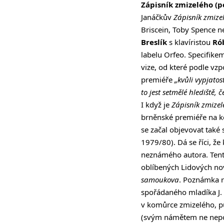
Zápisník zmizelého (p
Janáčkův
Zápisník zmize
Briscein, Toby Spence n
Breslík
s klavíristou
Ró
labelu Orfeo. Specifike
vize, od které podle vzp
premiéře
„kvůli vypjatos
to jest setmělé hlediště,
I když je
Zápisník zmizel
brněnské premiéře na k
se začal objevovat také 
1979/80). Dá se říci, ž
neznámého autora. Tento
oblíbených Lidových nov
samoukova
. Poznámka r
spořádaného mladíka J. 
v komůrce zmizelého, p
(svým námětem ne nepo