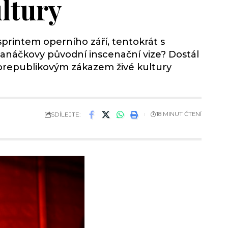
ltury
printem operního září, tentokrát s
anáčkovy původní inscenační vize? Dostál
lorepublikovým zákazem živé kultury
SDÍLEJTE:
18 MINUT ČTENÍ