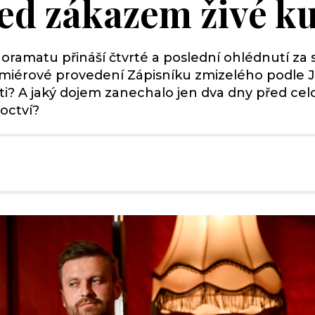
ed zákazem živé ku
amatu přináší čtvrté a poslední ohlédnutí za s
miérové provedení Zápisníku zmizelého podle J
i? A jaký dojem zanechalo jen dva dny před ce
octví?