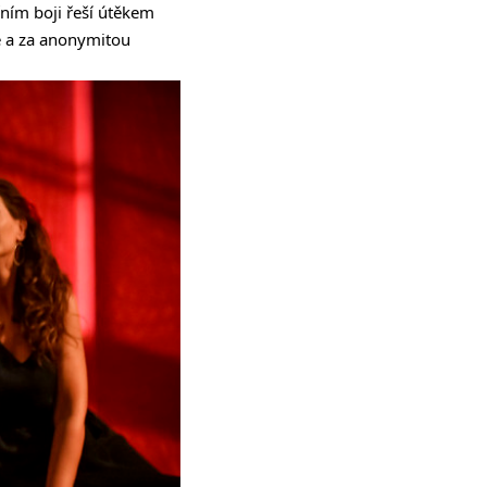
řním boji řeší útěkem
ce a za anonymitou