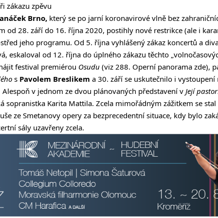
při zákazu zpěvu
Janáček Brno,
který se po jarní koronavirové vlně bez zahraničn
d 28. září do 16. října 2020, postihly nové restrikce (ale i kar
ostřed jeho programu. Od 5. října vyhlášený zákaz koncertů a diva
á, eskaloval od 12. října do úplného zákazu těchto „volnočasových
hájit festival premiérou
Osudu
(viz 288. Operní panorama
zde
), p
lého
s
Pavolem Breslikem
a 30. září se uskutečnilo i vystoupen
. Alespoň v jednom ze dvou plánovaných představení v
Její pasto
ská sopranistka Karita Mattila. Zcela mimořádným zážitkem se stal 
uše ze Smetanovy opery za bezprecedentní situace, kdy bylo zak
certní sály uzavřeny zcela.