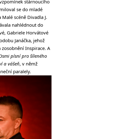
h vzpomínek stárnoucího
amiloval se do mladé
a Malé scéně Divadla J.
dávala nahlédnout do
vé, Gabriele Horvátové
dobu Janáčka, jehož
 zosobnění Inspirace. A
Osmi písní pro šíleného
ví a vášeň
, v němž
aneční paralely.