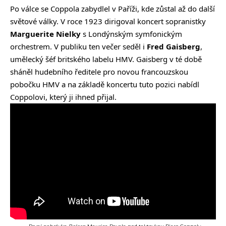
Po válce se Coppola zabydlel v Paříži, kde zůstal až do další
světové války. V roce 1923 dirigoval koncert sopranistky
Marguerite Nielky
s Londýnským symfonickým
orchestrem. V publiku ten večer seděl i
Fred Gaisberg
,
umělecký šéf britského labelu HMV. Gaisberg v té době
sháněl hudebního ředitele pro novou francouzskou
pobočku HMV a na základě koncertu tuto pozici nabídl
Coppolovi, který ji ihned přijal.