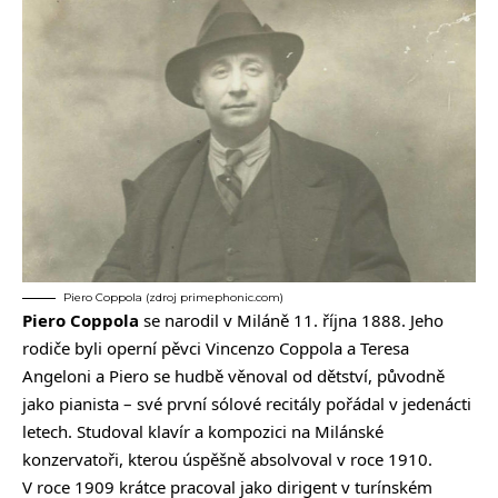
Piero Coppola (zdroj primephonic.com)
Piero Coppola
se narodil v Miláně 11. října 1888. Jeho
rodiče byli operní pěvci Vincenzo Coppola a Teresa
Angeloni a Piero se hudbě věnoval od dětství, původně
jako pianista – své první sólové recitály pořádal v jedenácti
letech. Studoval klavír a kompozici na Milánské
konzervatoři, kterou úspěšně absolvoval v roce 1910.
V roce 1909 krátce pracoval jako dirigent v turínském