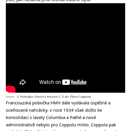
S. Prokofjev: Klavírní koncert č. 3, dir. Piero Coppola
Francouzská pobočka HMV dále vydávala úspěšné a
oceňované nahrávky, v roce 1934 však došlo ke
konsolidaci s lavely Columbia a Pathé a nové
administrativě nebylo pro Coppolu místo. Coppola pak