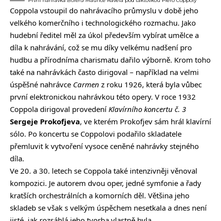
První nahrávka
Bolera
Maurice Ravela pod taktovkou Piero Coppoly
Coppola vstoupil do nahrávacího průmyslu v době jeho
velkého komerčního i technologického rozmachu. Jako
hudební ředitel měl za úkol především vybírat umělce a
díla k nahrávání, což se mu díky velkému nadšení pro
hudbu a přírodníma charismatu dařilo výborně. Krom toho
také na nahrávkách často dirigoval – například na velmi
úspěšné nahrávce
Carmen
z roku 1926, která byla vůbec
první elektronickou nahrávkou této opery. V roce 1932
Coppola dirigoval provedení
Klavírního koncertu č. 3
Sergeje Prokofjeva
, ve kterém Prokofjev sám hrál klavírní
sólo. Po koncertu se Coppolovi podařilo skladatele
přemluvit k vytvoření vysoce ceněné nahrávky stejného
díla.
Ve 20. a 30. letech se Coppola také intenzivněji věnoval
kompozici. Je autorem dvou oper, jedné symfonie a řady
kratších orchestrálních a komorních děl. Většina jeho
skladeb se však s velkým úspěchem nesetkala a dnes není
jisté, jak rozsáhlá jeho tvorba vlastně byla.