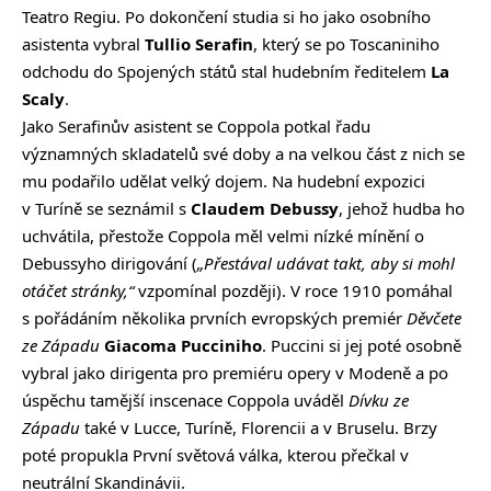
Teatro Regiu. Po dokončení studia si ho jako osobního
asistenta vybral
Tullio Serafin
, který se po Toscaniniho
odchodu do Spojených států stal hudebním ředitelem
La
Scaly
.
Jako Serafinův asistent se Coppola potkal řadu
významných skladatelů své doby a na velkou část z nich se
mu podařilo udělat velký dojem. Na hudební expozici
v Turíně se seznámil s
Claudem Debussy
, jehož hudba ho
uchvátila, přestože Coppola měl velmi nízké mínění o
Debussyho dirigování (
„Přestával udávat takt, aby si mohl
otáčet stránky,“
vzpomínal později). V roce 1910 pomáhal
s pořádáním několika prvních evropských premiér
Děvčete
ze Západu
Giacoma Pucciniho
. Puccini si jej poté osobně
vybral jako dirigenta pro premiéru opery v Modeně a po
úspěchu tamější inscenace Coppola uváděl
Dívku ze
Západu
také v Lucce, Turíně, Florencii a v Bruselu. Brzy
poté propukla První světová válka, kterou přečkal v
neutrální Skandinávii.