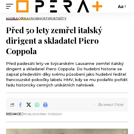
Aa
HUDBA
OPERA
OSOBNOSTI
PORTRÉTY
Před 50 lety zemřel italský
dirigent a skladatel Piero
Coppola
Před padesáti lety ve švýcarském Lausanne zemřel italský
dirigent a skladatel Piero Coppola. Do hudební historie se
zapsal především díky svému působení jako hudební ředitel
francouzské pobočky labelu HMV, kdy se mu podařilo pořídit
řadu historicky cenných unikátních nahrávek.
5 MINUT ČTENÍ
REDAKCE
PUBLIKOVÁNO 17/03/2021