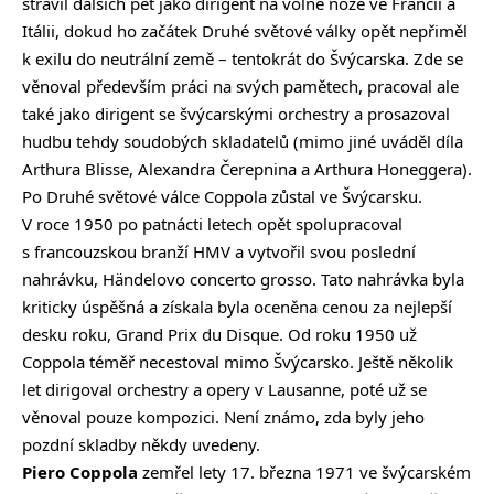
strávil dalších pět jako dirigent na volné noze ve Francii a
Itálii, dokud ho začátek Druhé světové války opět nepřiměl
k exilu do neutrální země – tentokrát do Švýcarska. Zde se
věnoval především práci na svých pamětech, pracoval ale
také jako dirigent se švýcarskými orchestry a prosazoval
hudbu tehdy soudobých skladatelů (mimo jiné uváděl díla
Arthura Blisse, Alexandra Čerepnina a Arthura Honeggera).
Po Druhé světové válce Coppola zůstal ve Švýcarsku.
V roce 1950 po patnácti letech opět spolupracoval
s francouzskou branží HMV a vytvořil svou poslední
nahrávku, Händelovo concerto grosso. Tato nahrávka byla
kriticky úspěšná a získala byla oceněna cenou za nejlepší
desku roku, Grand Prix du Disque. Od roku 1950 už
Coppola téměř necestoval mimo Švýcarsko. Ještě několik
let dirigoval orchestry a opery v Lausanne, poté už se
věnoval pouze kompozici. Není známo, zda byly jeho
pozdní skladby někdy uvedeny.
Piero Coppola
zemřel lety 17. března 1971 ve švýcarském