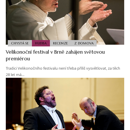
CHYSTÁ SE
HUDBA
RECENZE
Z DOMOVA
Velikonoční festival v Brně zahájen světovou
premiérou
Tradici Velikonočního festivalu není třeba příliš vysvětlovat, za těch
28 let má…