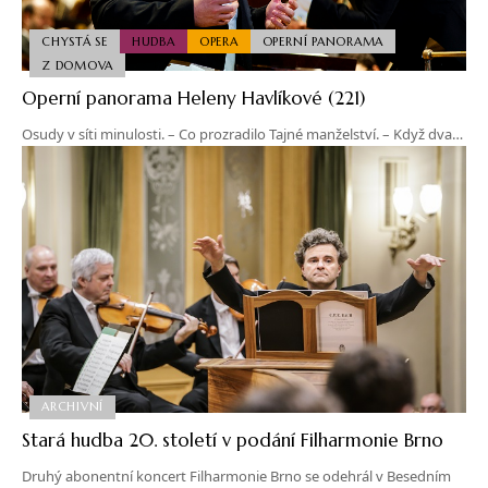
CHYSTÁ SE
HUDBA
OPERA
OPERNÍ PANORAMA
Z DOMOVA
Operní panorama Heleny Havlíkové (221)
Osudy v síti minulosti. – Co prozradilo Tajné manželství. – Když dva…
ARCHIVNÍ
Stará hudba 20. století v podání Filharmonie Brno
Druhý abonentní koncert Filharmonie Brno se odehrál v Besedním