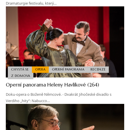
Dramaturgie festivalu, který…
CHYSTÁ SE
OPERA
OPERNÍ PANORAMA
RECENZE
Z DOMOVA
Operní panorama Heleny Havlíkové (264)
Doku-opera o Boženě Němcové. - Dvakrát Jihočeské divadlo s
Verdiho „hity“: Nabucco…