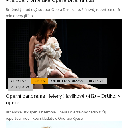
Brněnský studiový soubor Opera Diversa rozšířil svůj repertoár o tři
miniopery Jiřího…
CHYSTÁ SE
OPERA
OPERNÍ PANORAMA
RECENZE
Z DOMOVA
Operní panorama Heleny Havlíkové (412) – Drtikol v
opeře
Brněnské uskupení Ensemble Opera Diversa obohatilo svůj
repertoár novinkou skladatele Ondřeje Kyase…