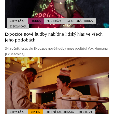
CHYSTÁ SE
HUDBA
PR ZPRÁVY
SOUDOBÁ HUDBA
Z DOMOVA
Expozice nové hudby nabídne lidský hlas ve všech
jeho podobách
34. ročník festivalu Expozice nové hudby nese podtitul Vox Humana
[Ex Machina].…
CHYSTÁ SE
OPERA
OPERNÍ PANORAMA
RECENZE