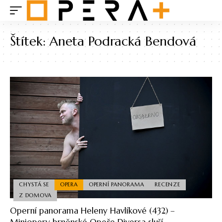
Štítek:
Aneta Podracká Bendová
CHYSTÁ SE
OPERA
OPERNÍ PANORAMA
RECENZE
Z DOMOVA
Operní panorama Heleny Havlíkové (432) –
Miniopery brněnské Opeře Diversa sluší