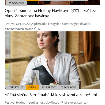
Z DOMOVA
Operní panorama Heleny Havlíkové (357) – Svět za
okny Zemanovy kavárny
Festival OPERA 2022, přehlídka českých a slovenských divadel i
alternativních souborů, o…
CHYSTÁ SE
OPERA
PR ZPRÁVY
Z DOMOVA
Věčná slečna Bledá nabádá k zastavení a zamyšlení
Festival Hudební současnost slaví letos 47 let své existence.