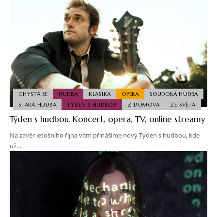
CHYSTÁ SE
HUDBA
KLASIKA
OPERA
SOUDOBÁ HUDBA
STARÁ HUDBA
TÝDEN S HUDBOU
Z DOMOVA
ZE SVĚTA
Týden s hudbou. Koncert, opera, TV, online streamy
Na závěr letošního října vám přinášíme nový Týden s hudbou, kde
už…