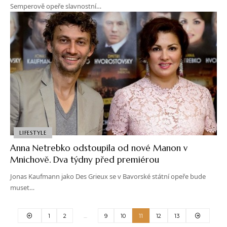
Semperově opeře slavnostní…
LIFESTYLE
Anna Netrebko odstoupila od nové Manon v
Mnichově. Dva týdny před premiérou
Jonas Kaufmann jako Des Grieux se v Bavorské státní opeře bude
muset…
1
2
…
9
10
11
12
13