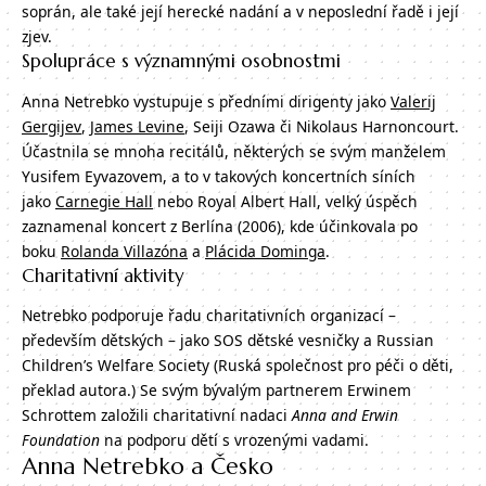
soprán, ale také její herecké nadání a v neposlední řadě i její
zjev.
Spolupráce s významnými osobnostmi
Anna Netrebko vystupuje s předními dirigenty jako
Valerij
Gergijev
,
James Levine
, Seiji Ozawa či Nikolaus Harnoncourt.
Účastnila se mnoha recitálů, některých se svým manželem
Yusifem Eyvazovem, a to v takových koncertních síních
jako
Carnegie Hall
nebo Royal Albert Hall, velký úspěch
zaznamenal koncert z Berlína (2006), kde účinkovala po
boku
Rolanda Villazóna
a
Plácida Dominga
.
Charitativní aktivity
Netrebko podporuje řadu charitativních organizací –
především dětských – jako SOS dětské vesničky a Russian
Children’s Welfare Society (Ruská společnost pro péči o děti,
překlad autora.) Se svým bývalým partnerem Erwinem
Schrottem založili charitativní nadaci
Anna and Erwin
Foundation
na podporu dětí s vrozenými vadami.
Anna Netrebko a Česko