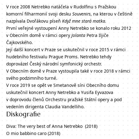
V roce 2008 Netrebko natáčela v Rudolfinu s Pražskou
komorní filharmonií svoji desku
Souvenirs
, na kterou v češtině
nazpívala Dvořákovu píseň
Když mne stará matka.
První veřejné vystoupení Anny Netrebko se konalo roku 2012
v Obecním domě v rámci opery
Jolanta
Petra Iljiče
Čajkovského.
Její další koncert v Praze se uskutečnil v roce 2015 v rámci
hudebního festivalu Prague Proms. Netrebko tehdy
doprovázel Český národní symfonický orchestr.
V Obecním domě v Praze vystoupila také v roce 2018 v rámci
svého podzimního turné.
V roce 2019 se opět ve Smetanově síni Obecního domu
uskutečnil koncert Anny Netrebko a Yusifa Eyvazova
v doprovodu členů Orchestru pražské Státní opery a pod
vedením dirigenta Claudia Vandelliho.
Diskografie
Diva: The very best of Anna Netrebko (2018)
O mio babbino caro (2018)