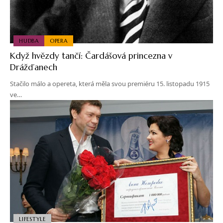
HUDBA
OPERA
Když hvězdy tančí: Čardášová princezna v
Drážďanech
Stačilo málo a opereta, která měla svou premiéru 15. listopadu 1915
ve…
LIFESTYLE