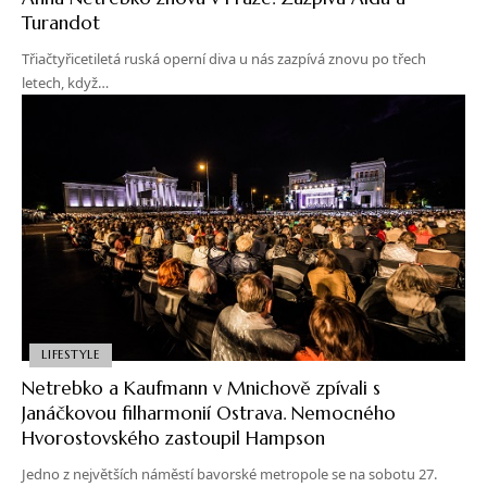
Turandot
Třiačtyřicetiletá ruská operní diva u nás zazpívá znovu po třech
letech, když…
LIFESTYLE
Netrebko a Kaufmann v Mnichově zpívali s
Janáčkovou filharmonií Ostrava. Nemocného
Hvorostovského zastoupil Hampson
Jedno z největších náměstí bavorské metropole se na sobotu 27.