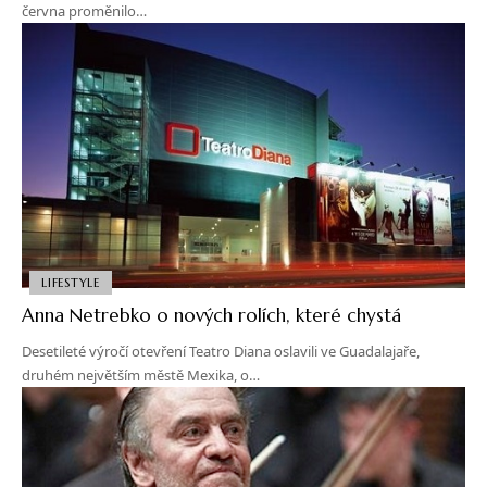
června proměnilo…
LIFESTYLE
Anna Netrebko o nových rolích, které chystá
Desetileté výročí otevření Teatro Diana oslavili ve Guadalajaře,
druhém největším městě Mexika, o…