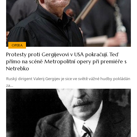
OPERA
Protesty proti Gergijevovi v USA pokračují. Teď
přímo na scéně Metropolitní opery při premiéře s
Netrebko
Ruský dirigent Valerij Gergijev je sice ve světě vážné hudby pokládán
za…