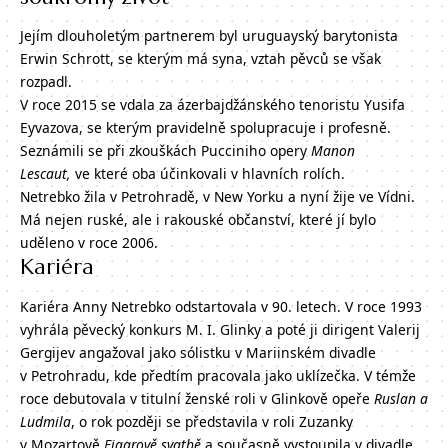
Jejím dlouholetým partnerem byl uruguayský barytonista
Erwin Schrott, se kterým má syna, vztah pěvců se však
rozpadl.
V roce 2015 se vdala za ázerbajdžánského tenoristu Yusifa
Eyvazova, se kterým pravidelně spolupracuje i profesně.
Seznámili se při zkouškách Pucciniho opery
Manon
Lescaut,
ve které oba účinkovali v hlavních rolích.
Netrebko žila v Petrohradě, v New Yorku a nyní žije ve Vídni.
Má nejen ruské, ale i rakouské občanství, které jí bylo
uděleno v roce 2006.
Kariéra
Kariéra Anny Netrebko odstartovala v 90. letech. V roce 1993
vyhrála pěvecký konkurs M. I. Glinky a poté ji dirigent Valerij
Gergijev angažoval jako sólistku v Mariinském divadle
v Petrohradu, kde předtím pracovala jako uklízečka. V témže
roce debutovala v titulní ženské roli v Glinkově opeře
Ruslan a
Ludmila
, o rok později se představila v roli Zuzanky
v Mozartově
Figarově svatbě
a současně vystoupila v divadle