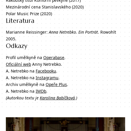
Rakouský titul Komorní pěvkyně (2017)
Mezinárodní cena Stanislavského (2020)
Polar Music Prize (2020)
Literatura
Marianne Reissinger:
Anna Netrebko. Ein Porträt
. Rowohlt
2005.
Odkazy
Profil umělkyně na
Operabase
.
Oficiální web
Anny Netrebko.
A. Netrebko na
Facebooku
.
A. Netrebko na
Instagramu
.
Archiv umělkyně na
Opeře Plus
.
A. Netrebko na
IMDb
.
(Autorkou textu je
Karolina Babíčková
.)