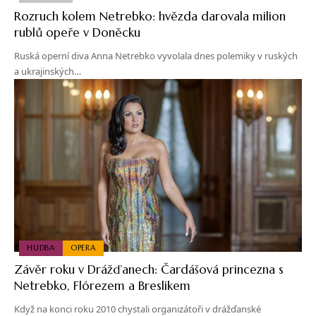
Rozruch kolem Netrebko: hvězda darovala milion
rublů opeře v Doněcku
Ruská operní diva Anna Netrebko vyvolala dnes polemiky v ruských
a ukrajinských…
HUDBA
OPERA
Závěr roku v Drážďanech: Čardášová princezna s
Netrebko, Flórezem a Breslikem
Když na konci roku 2010 chystali organizátoři v drážďanské