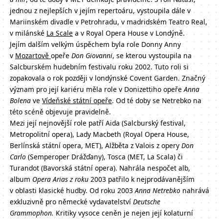
jednou z nejlepších v jejím repertoáru, vystoupila dále v
Mariinském divadle v Petrohradu, v madridském Teatro Real,
v milánské
La Scale
a v Royal Opera House v Londýně.
Jejím dalším velkým úspěchem byla role Donny Anny
v
Mozartově
opeře
Don Giovanni
, se kterou vystoupila na
Salcburském hudebním festivalu roku 2002. Tuto roli si
zopakovala o rok později v londýnské Covent Garden. Značný
význam pro její kariéru měla role v Donizettiho opeře
Anna
Bolena
ve
Vídeňské státní opeře
. Od té doby se Netrebko na
této scéně objevuje pravidelně.
Mezi její nejnovější role patří Aida (Salcburský festival,
Metropolitní opera), Lady Macbeth (Royal Opera House,
Berlínská státní opera, MET), Alžběta z Valois z opery
Don
Carlo
(Semperoper Drážďany), Tosca (MET, La Scala) či
Turandot (Bavorská státní opera). Nahrála nespočet alb,
album
Opera Arias z roku
2003 patřilo k nejprodávanějším
v oblasti klasické hudby. Od roku 2003
Anna Netrebko
nahrává
exkluzivně pro německé vydavatelství
Deutsche
Grammophon.
Kritiky vysoce ceněn je nejen její kolaturní