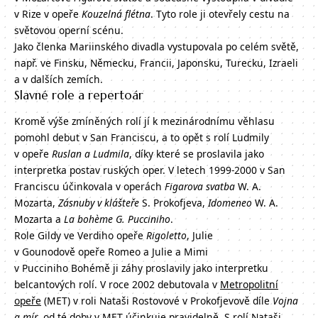
v Rize v opeře
Kouzelná flétna
. Tyto role ji otevřely cestu na
světovou operní scénu.
Jako členka Mariinského divadla vystupovala po celém světě,
např. ve Finsku, Německu, Francii, Japonsku, Turecku, Izraeli
a v dalších zemích.
Slavné role a repertoár
Kromě výše zmíněných rolí jí k mezinárodnímu věhlasu
pomohl debut v San Franciscu, a to opět s rolí Ludmily
v opeře
Ruslan a Ludmila
, díky které se proslavila jako
interpretka postav ruských oper. V letech 1999-2000 v San
Franciscu účinkovala v operách
Figarova svatba
W. A.
Mozarta,
Zásnuby v
klášteře
S. Prokofjeva,
Idomeneo
W. A.
Mozarta a
La
bohème G. Pucciniho
.
Role Gildy ve Verdiho opeře
Rigoletto
, Julie
v Gounodově opeře Romeo a Julie a Mimi
v Pucciniho Bohémě ji záhy proslavily jako interpretku
belcantových rolí. V roce 2002 debutovala v
Metropolitní
opeře
(MET) v roli Nataši Rostovové v Prokofjevově díle
Vojna
a mír
, od té doby v MET účinkuje pravidelně. S rolí Nataši,