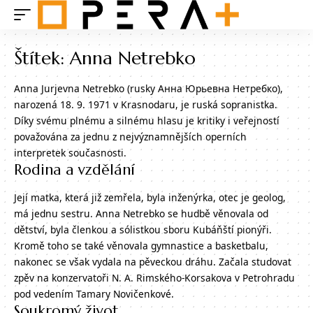
Štítek:
Anna Netrebko
Anna Jurjevna Netrebko (rusky Анна Юрьевна Нетребко),
narozená 18. 9. 1971 v Krasnodaru, je ruská sopranistka.
Díky svému plnému a silnému hlasu je kritiky i veřejností
považována za jednu z nejvýznamnějších operních
interpretek současnosti.
Rodina a vzdělání
Její matka, která již zemřela, byla inženýrka, otec je geolog,
má jednu sestru. Anna Netrebko se hudbě věnovala od
dětství, byla členkou a sólistkou sboru Kubáňští pionýři.
Kromě toho se také věnovala gymnastice a basketbalu,
nakonec se však vydala na pěveckou dráhu. Začala studovat
zpěv na konzervatoři N. A. Rimského-Korsakova v Petrohradu
pod vedením Tamary Novičenkové.
Soukromý život