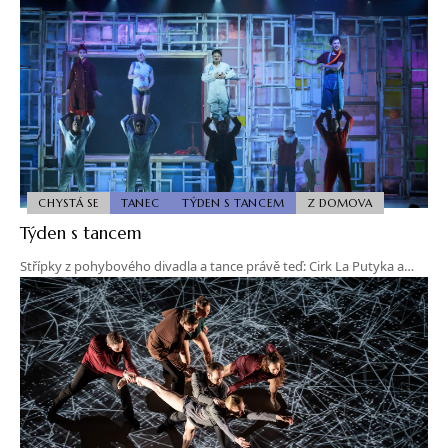
CHYSTÁ SE
TANEC
TÝDEN S TANCEM
Z DOMOVA
Týden s tancem
Střípky z pohybového divadla a tance právě teď: Cirk La Putyka a…