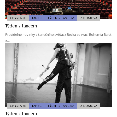
CHYSTÁ SE
TANEC
TÝDEN S TANCEM
Z DOMOVA
Týden s tancem
Pravidelné novinky z tanečního světa: z Řecka se vrací Bohemia Balet
a…
CHYSTÁ SE
TANEC
TÝDEN S TANCEM
Z DOMOVA
Týden s tancem