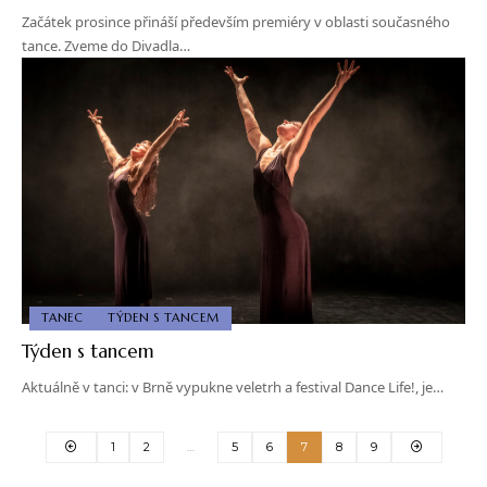
Začátek prosince přináší především premiéry v oblasti současného
tance. Zveme do Divadla…
TANEC
TÝDEN S TANCEM
Týden s tancem
Aktuálně v tanci: v Brně vypukne veletrh a festival Dance Life!, je…
1
2
…
5
6
7
8
9