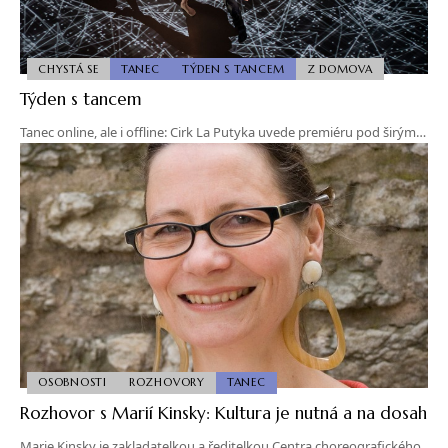
CHYSTÁ SE
TANEC
TÝDEN S TANCEM
Z DOMOVA
Týden s tancem
Tanec online, ale i offline: Cirk La Putyka uvede premiéru pod širým…
OSOBNOSTI
ROZHOVORY
TANEC
Rozhovor s Marií Kinsky: Kultura je nutná a na dosah
Marie Kinsky je zakladatelkou a ředitelkou Centra choreografického