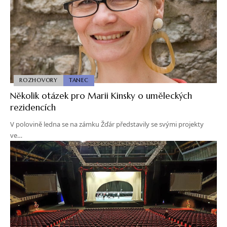
ROZHOVORY
TANEC
Několik otázek pro Marii Kinsky o uměleckých
rezidencích
V polovině ledna se na zámku Žďár představily se svými projekty
ve…