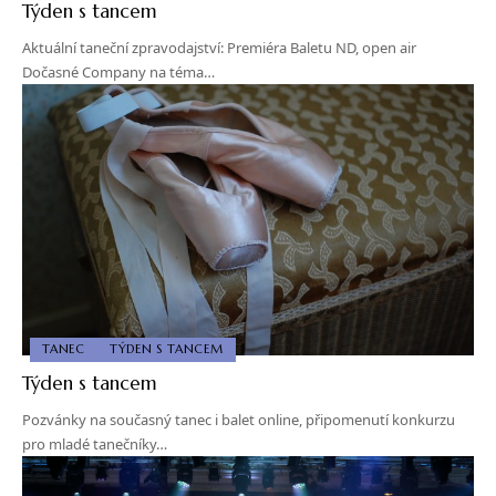
Týden s tancem
Aktuální taneční zpravodajství: Premiéra Baletu ND, open air
Dočasné Company na téma…
TANEC
TÝDEN S TANCEM
Týden s tancem
Pozvánky na současný tanec i balet online, připomenutí konkurzu
pro mladé tanečníky…