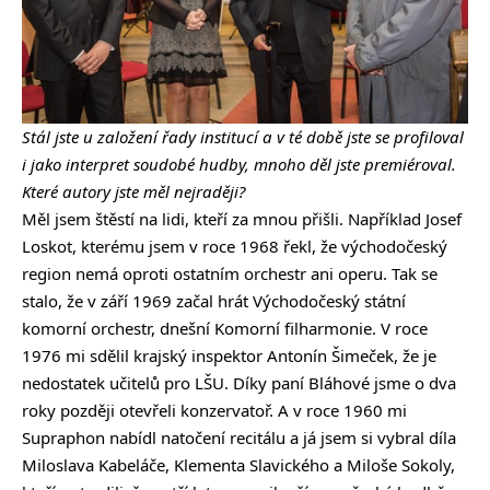
Stál jste u založení řady institucí a v té době jste se profiloval
i jako interpret soudobé hudby, mnoho děl jste premiéroval.
Které autory jste měl nejraději?
Měl jsem štěstí na lidi, kteří za mnou přišli. Například Josef
Loskot, kterému jsem v roce 1968 řekl, že východočeský
region nemá oproti ostatním orchestr ani operu. Tak se
stalo, že v září 1969 začal hrát Východočeský státní
komorní orchestr, dnešní Komorní filharmonie. V roce
1976 mi sdělil krajský inspektor Antonín Šimeček, že je
nedostatek učitelů pro LŠU. Díky paní Bláhové jsme o dva
roky později otevřeli konzervatoř. A v roce 1960 mi
Supraphon nabídl natočení recitálu a já jsem si vybral díla
Miloslava Kabeláče, Klementa Slavického a Miloše Sokoly,