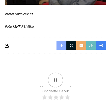
www.mhf-vek.cz
Foto MHF F.L.Věka
0
Ohodnoťte článek