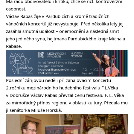
Má řadu obdivovatelů i kritiků; chce se říct: kontroverzní
osobnost.
Václav Rabas žije v Pardubicích a kromě tradičních
vánočních koncertů již nevystupuje. Před několika lety jej
zasáhla smutná událost – onemocnění a následná smrt
jeho jediného syna, hejtmana Pardubického kraje Michala
Rabase.
Poslední zářijovou neděli při zahajovacím koncertu
2.ročníku mezinárodního hudebního festivalu F.L.Věka
v Dobrušce Václav Rabas převzal Cenu festivalu F. L. Věka
za mimořádný přínos regionu v oblasti kultury. Předala mu
ji senátorka Miluše Horská.