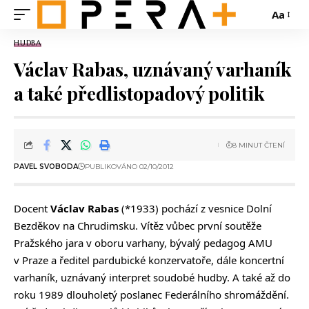
Aa
HUDBA
Václav Rabas, uznávaný varhaník
a také předlistopadový politik
8 MINUT ČTENÍ
PAVEL SVOBODA
PUBLIKOVÁNO 02/10/2012
Docent
Václav Rabas
(*1933) pochází z vesnice Dolní
Bezděkov na Chrudimsku. Vítěz vůbec první soutěže
Pražského jara v oboru varhany, bývalý pedagog AMU
v Praze a ředitel pardubické konzervatoře, dále koncertní
varhaník, uznávaný interpret soudobé hudby. A také až do
roku 1989 dlouholetý poslanec Federálního shromáždění.