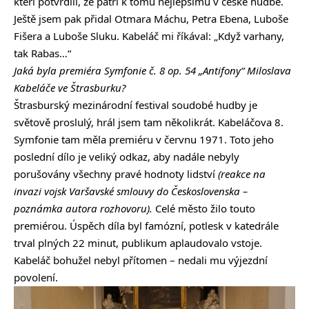
kteří potvrdili, že patří k tomu nejlepšímu v české hudbě.
Ještě jsem pak přidal Otmara Máchu, Petra Ebena, Luboše
Fišera a Luboše Sluku. Kabeláč mi říkával: „Když varhany,
tak Rabas…“
Jaká byla premiéra Symfonie č. 8 op. 54 „Antifony“ Miloslava
Kabeláče ve Štrasburku?
Štrasburský mezinárodní festival soudobé hudby je
světově proslulý, hrál jsem tam několikrát. Kabeláčova 8.
Symfonie tam měla premiéru v červnu 1971. Toto jeho
poslední dílo je veliký odkaz, aby nadále nebyly
porušovány všechny pravé hodnoty lidství
(reakce na
invazi vojsk Varšavské smlouvy do Československa –
poznámka autora rozhovoru).
Celé město žilo touto
premiérou. Úspěch díla byl famózní, potlesk v katedrále
trval plných 22 minut, publikum aplaudovalo vstoje.
Kabeláč bohužel nebyl přítomen – nedali mu výjezdní
povolení.