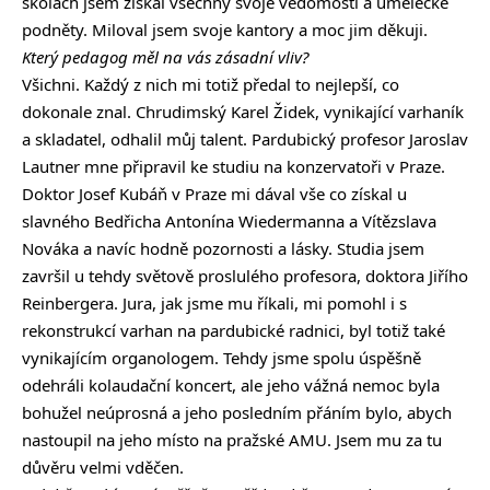
školách jsem získal všechny svoje vědomosti a umělecké
podněty. Miloval jsem svoje kantory a moc jim děkuji.
Který pedagog měl na vás zásadní vliv?
Všichni. Každý z nich mi totiž předal to nejlepší, co
dokonale znal. Chrudimský Karel Židek, vynikající varhaník
a skladatel, odhalil můj talent. Pardubický profesor Jaroslav
Lautner mne připravil ke studiu na konzervatoři v Praze.
Doktor Josef Kubáň v Praze mi dával vše co získal u
slavného Bedřicha Antonína Wiedermanna a Vítězslava
Nováka a navíc hodně pozornosti a lásky. Studia jsem
završil u tehdy světově proslulého profesora, doktora Jiřího
Reinbergera. Jura, jak jsme mu říkali, mi pomohl i s
rekonstrukcí varhan na pardubické radnici, byl totiž také
vynikajícím organologem. Tehdy jsme spolu úspěšně
odehráli kolaudační koncert, ale jeho vážná nemoc byla
bohužel neúprosná a jeho posledním přáním bylo, abych
nastoupil na jeho místo na pražské AMU. Jsem mu za tu
důvěru velmi vděčen.