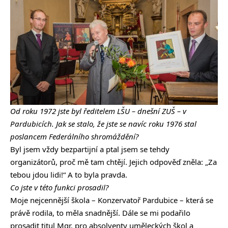
Od roku 1972 jste byl ředitelem LŠU – dnešní ZUŠ – v
Pardubicích. Jak se stalo, že jste se navíc roku 1976 stal
poslancem Federálního shromáždění?
Byl jsem vždy bezpartijní a ptal jsem se tehdy
organizátorů, proč mě tam chtějí. Jejich odpověď zněla: „Za
tebou jdou lidi!“ A to byla pravda.
Co jste v této funkci prosadil?
Moje nejcennější škola – Konzervatoř Pardubice – která se
právě rodila, to měla snadnější. Dále se mi podařilo
prosadit titul Mgr. pro absolventy uměleckých škol a