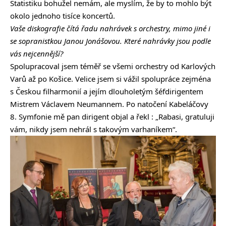
Statistiku bohužel nemám, ale myslím, že by to mohlo být
okolo jednoho tisíce koncertů.
Vaše diskografie čítá řadu nahrávek s orchestry, mimo jiné i
se sopranistkou Janou Jonášovou. Které nahrávky jsou podle
vás nejcennější?
Spolupracoval jsem téměř se všemi orchestry od Karlových
Varů až po Košice. Velice jsem si vážil spolupráce zejména
s Českou filharmonií a jejím dlouholetým šéfdirigentem
Mistrem Václavem Neumannem. Po natočení Kabeláčovy
8. Symfonie mě pan dirigent objal a řekl : „Rabasi, gratuluji
vám, nikdy jsem nehrál s takovým varhaníkem“.