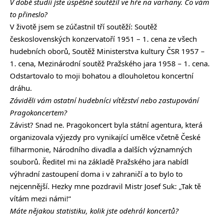
V době studií jste úspěšně soutěžil ve hře na varhany. Co vám
to přineslo?
V životě jsem se zúčastnil tří soutěží: Soutěž
československých konzervatoří 1951 – 1. cena ze všech
hudebních oborů, Soutěž Ministerstva kultury ČSR 1957 –
1. cena, Mezinárodní soutěž Pražského jara 1958 – 1. cena.
Odstartovalo to moji bohatou a dlouholetou koncertní
dráhu.
Záviděli vám ostatní hudebníci vítězství nebo zastupování
Pragokoncertem?
Závist? Snad ne. Pragokoncert byla státní agentura, která
organizovala výjezdy pro vynikající umělce včetně České
filharmonie, Národního divadla a dalších významných
souborů. Ředitel mi na základě Pražského jara nabídl
výhradní zastoupení doma i v zahraničí a to bylo to
nejcennější. Hezky mne pozdravil Mistr Josef Suk: „Tak tě
vítám mezi námi!“
Máte nějakou statistiku, kolik jste odehrál koncertů?