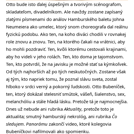
Otto bude isto ďalej úspešným a tvorivým scénografom,
skladateľom, divadelníkom. Ale navždy zostane zapísaný
zlatými písmenami do análov Hamburského baletu Johna
Neumeiera ako umelec, ktorý snom choreografa dal reálnu
fyzickú podobu. Ako ten, na koho diváci chodili v rovnakej
role znovu a znovu. Ten, na ktorého čakali na vrátnici, aby
ho mohli pozdraviť. Ten, kvôli ktorému cestovali krajinami,
aby ho videli v jeho rolách. Ten, kto doma je tajomstvom.
Ten, kto potvrdil, že na javisku je možné stať sa kýmkoľvek.
Od tých najhorších až po tých neskutočných. Zostane však
aj tým, kto napriek tomu, že poznal slávu sveta, zostal
hlboko v srdci verný a pokorný ľudskosti. Otto Bubeníček,
ten, ktorý dokázal stelesniť smútok, vášeň, šialenstvo, sex,
melanchóliu a stále hľadá lásku. Pretože tá je najmocnejšia.
Dnes už nebude ani rubrika
Aktuality
, pretože toto je
aktualita; smutný hamburský nekrológ, ani rubrika
Čo
sledujem
.
Panorámu
zakončí video, ktoré kolegovia
Bubeníčkovi nafilmovali ako spomienku.