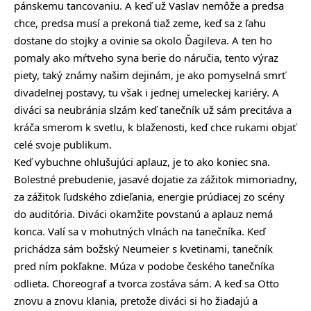
pánskemu tancovaniu. A keď už Vaslav nemôže a predsa
chce, predsa musí a prekoná tiaž zeme, keď sa z ľahu
dostane do stojky a ovinie sa okolo Ďagileva. A ten ho
pomaly ako mŕtveho syna berie do náručia, tento výraz
piety, taký známy našim dejinám, je ako pomyselná smrť
divadelnej postavy, tu však i jednej umeleckej kariéry. A
diváci sa neubránia slzám keď tanečník už sám precitáva a
kráča smerom k svetlu, k blaženosti, keď chce rukami objať
celé svoje publikum.
Keď vybuchne ohlušujúci aplauz, je to ako koniec sna.
Bolestné prebudenie, jasavé dojatie za zážitok mimoriadny,
za zážitok ľudského zdieľania, energie prúdiacej zo scény
do auditória. Diváci okamžite povstanú a aplauz nemá
konca. Valí sa v mohutných vlnách na tanečníka. Keď
prichádza sám božský Neumeier s kvetinami, tanečník
pred ním pokľakne. Múza v podobe českého tanečníka
odlieta. Choreograf a tvorca zostáva sám. A keď sa Otto
znovu a znovu klania, pretože diváci si ho žiadajú a