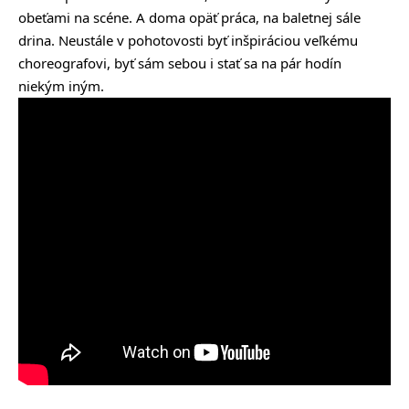
obeťami na scéne. A doma opäť práca, na baletnej sále
drina. Neustále v pohotovosti byť inšpiráciou veľkému
choreografovi, byť sám sebou i stať sa na pár hodín
niekým iným.