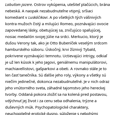
Labuťom jazere
. Ostrov vykúpenia, utešiteľ plačúcich, brána
nebeská. A naopak nezabudnuteľne vtipný, sršiaci
komediant v
Luskáčikovi
. A po všetkých tých vášnivých
kontra mužoch čistý a milujúci Romeo, poznávajúci ovocie
zapovedanej lásky, obetujúcej sa, zničujúco spaľujúcej,
nosiac medailón svojej Júlie na srdci. Merkucio, ktorý je
dušou Verony tak, ako je Otto Bubeníček veselým srdcom
hamburského súboru. Úskočný, krvi žíznivý Tybald,
pokrivene vyznávajúci temnotu. Uctievajúci intrigy, odkiaľ
je už len kúsok k jeho Jagovi, geniálnemu manipulátorovi,
machiavellistovi, gašparkovi a obeti. A rovnako stále je to
len časť tanečníka. Sú ďalšie jeho roly, výkony a všetky sú
niečím jedinečné, dokonca nezabudnuteľné. Je v nich odraz
jeho vnútorného sveta, záhadné tajomstvo jeho hereckej
tvorby. Oddaná pokora zložiť sa na kolená pred postavou,
vdýchnuť jej život i za cenu seba odhalenia, trýzne a
duševných múk. Psychopatologické charaktery,
neuchopiteľné erotické dusno, súloženie s nebohými