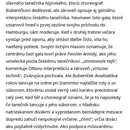
slávneho tanečníka Nijinského, ktorú choreograf
Bubeníčkovi dedikoval, ale zároveň opisuje aj geniálnu
interpretáciu českého tanečníka. Neumeier toto gala, ktoré
ustanovil hneď v prvej sezóne svojho príchodu do
Hamburgu, sám moderuje. Keď v druhej tretine večera
vystúpi pred oponu, aby ohlásil ďalšie číslo, víta ho
nadšený potlesk. Svojím tichým hlasom oznamuje, že
centrálnu časť gala tvorí práve
Pavilón Armidy
, ako jeho
umelecká pocta českému tanečníkovi.
„emotionale tiefe“,
komentuje Ottovu interpretáciu a zároveň
„virtuose
technik
“. Zväzujúca pochvala. Ale Bubeníček dvadsaťdva
rokov tancuje na scéne pri Dammtor najťažšie roly a so
súborom, ktorému zostal verný celú kariéru precestoval
celý svet. Keď šéf a choreograf oznámi, že je to naposledy
čo tanečník tancuje s jeho súborom, v hľadisku
natrieskanom divákmi a vypredanom beznádejne mesiace
dopredu zahučí nespokojné vrčanie.
„Ehm!“,
vrčia diváci
ako poplašné vzdychnutie. Ako podpora milovanému