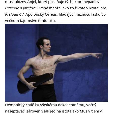
muskulózny Anjel, ktorý posilňuje tých, ktorí nepadli v
Legende o Jozefovi
. Drsný manžel ako zo života v krutej hre
Prelúdií CV
. Apolónsky Orfeus, hľadajúci miznúcu lásku vo
večnom tajomstve tohto citu.
Démonický chtíč ku všetkému dekadentnému, večný
našeptávač, zároveň však jediná istota ako Muž v tieni v