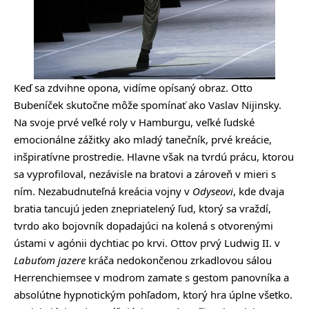
Keď sa zdvihne opona, vidíme opísaný obraz. Otto
Bubeníček skutočne môže spomínať ako Vaslav Nijinsky.
Na svoje prvé veľké roly v Hamburgu, veľké ľudské
emocionálne zážitky ako mladý tanečník, prvé kreácie,
inšpiratívne prostredie. Hlavne však na tvrdú prácu, ktorou
sa vyprofiloval, nezávisle na bratovi a zároveň v mieri s
ním. Nezabudnuteľná kreácia vojny v
Odyseovi
, kde dvaja
bratia tancujú jeden znepriatelený ľud, ktorý sa vraždí,
tvrdo ako bojovník dopadajúci na kolená s otvorenými
ústami v agónii dychtiac po krvi. Ottov prvý Ludwig II. v
Labuťom jazere
kráča nedokončenou zrkadlovou sálou
Herrenchiemsee v modrom zamate s gestom panovníka a
absolútne hypnotickým pohľadom, ktorý hra úplne všetko.