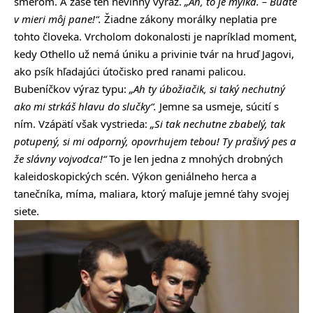
smerom. A zase ten nevinný výraz.
„Ah, to je mýlka. – Buďte
v mieri môj pane!“.
Žiadne zákony morálky neplatia pre
tohto človeka. Vrcholom dokonalosti je napríklad moment,
kedy Othello už nemá úniku a privinie tvár na hruď Jagovi,
ako psík hľadajúci útočisko pred ranami palicou.
Bubeníčkov výraz typu:
„Ah ty úbožiačik, si taký nechutný
ako mi strkáš hlavu do slučky“.
Jemne sa usmeje, súcití s
ním. Vzápätí však vystrieda:
„Si tak nechutne zbabelý, tak
potupený, si mi odporný, opovrhujem tebou!
Ty prašivý pes a
že slávny vojvodca!“
To je len jedna z mnohých drobných
kaleidoskopických scén. Výkon geniálneho herca a
tanečníka, míma, maliara, ktorý maľuje jemné ťahy svojej
siete.