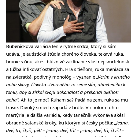
Bubeníčkova variácia len v rytme srdca, ktorý si sám
udáva, je autistická štúdia chorého človeka, tekavá ruka,
hranie s ňou, akési blúznivé zaklínanie vlastnej smrteľnosti
a túžba infikovať ostatných. Hra s tieňom, ruka meniaca sa
na zvieratká, podivný monológ – vyznanie
„Verím v krutého
boha skazy, človeka stvoreného zo zeme slín, uhneteného k
tomu, aby si získal svoju dokonalosť a prekonal akéhosi
boha“.
Ah to je moc? Rúham sa? Padá na zem, ruka sa mu
trasie. Divoký smiech zapadá v hrdle. Vrcholom tohto
martýria je ďalšia variácia, kedy tanečník vykonáva akési
obradné satanské kroky, ku ktorým si česky počíta:
„
Jedna,
dvě, tři, čtyři, pět! – Jedna, dvě, tři! – Jedna, dvě, tři, čtyři! –