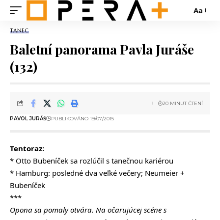
Aa
TANEC
Baletní panorama Pavla Juráše
(132)
20 MINUT ČTENÍ
PAVOL JURÁŠ
PUBLIKOVÁNO 19/07/2015
Tentoraz:
* Otto Bubeníček sa rozlúčil s tanečnou kariérou
* Hamburg: posledné dva veľké večery; Neumeier +
Bubeníček
***
Opona sa pomaly otvára. Na očarujúcej scéne s