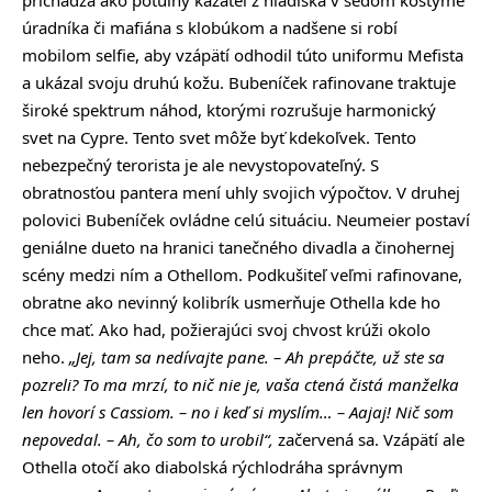
úradníka či mafiána s klobúkom a nadšene si robí
mobilom selfie, aby vzápätí odhodil túto uniformu Mefista
a ukázal svoju druhú kožu. Bubeníček rafinovane traktuje
široké spektrum náhod, ktorými rozrušuje harmonický
svet na Cypre. Tento svet môže byť kdekoľvek. Tento
nebezpečný terorista je ale nevystopovateľný. S
obratnosťou pantera mení uhly svojich výpočtov. V druhej
polovici Bubeníček ovládne celú situáciu. Neumeier postaví
geniálne dueto na hranici tanečného divadla a činohernej
scény medzi ním a Othellom. Podkušiteľ veľmi rafinovane,
obratne ako nevinný kolibrík usmerňuje Othella kde ho
chce mať. Ako had, požierajúci svoj chvost krúži okolo
neho.
„Jej, tam sa nedívajte pane. – Ah prepáčte, už ste sa
pozreli? To ma mrzí, to nič nie je, vaša ctená čistá manželka
len hovorí s Cassiom. – no i keď si myslím… – Aajaj! Nič som
nepovedal. – Ah, čo som to urobil“,
začervená sa. Vzápätí ale
Othella otočí ako diabolská rýchlodráha správnym