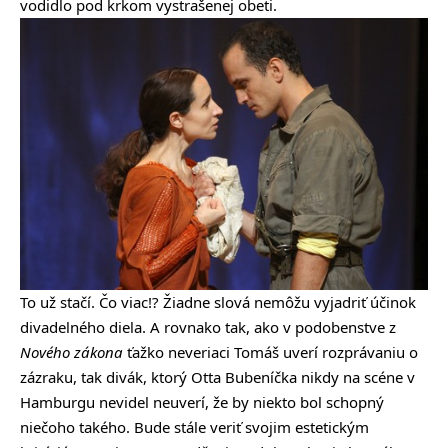
vodidlo pod krkom vystrašenej obeti.
To už stačí. Čo viac!? Žiadne slová nemôžu vyjadriť účinok
divadelného diela. A rovnako tak, ako v podobenstve z
Nového zákona
ťažko neveriaci Tomáš uverí rozprávaniu o
zázraku, tak divák, ktorý Otta Bubeníčka nikdy na scéne v
Hamburgu nevidel neuverí, že by niekto bol schopný
niečoho takého. Bude stále veriť svojim estetickým