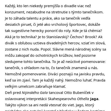
Každý, kto len niekedy premýšľa o divadle viac než
konzument, nezabudne na stretnutie s týmto tanečníkom.
Je to záhada talentu a práce, ako sa tanečník vedľa
desiatich piruet, či jeté ako vrcholový športovec, dokáže
tak sugestívne herecky ponoriť do roly. Kde je tá chémia?
Aká je to technika? Je to Stanislavskij? Čechov? Brook? Ak
divák s obľubou uctieva divadelných hercov, vziať im slová,
zostane z nich nuda. Popol. Slávne mená národnej scény sa
môžu zakopať do ochotníckych krúžkov, keď pozorne
sledujeme tohto tanečníka. To je až neúctivé pomenovanie:
tanečník, s ohľadom na to, čo tanečník znamená u nás.
Nemožné pomenovanie. Diváci poznajú na javisku pravdu,
keď sa im zjaví. Tam je každý nahý. Nemožno luhať. Pravda
veľkým umelcom zabraňuje klamať.
Deň pred
Nijinského Gala
tancoval Otto Bubeníček v
oslavovanej interpretácii Skahespearovho
Othella
Jaga
.
Takýto výkon sa ani nedá vtesnať do viet. Jago, ktorý
prichádza ako potulný kazateľ z hľadiska v šedom kostýme