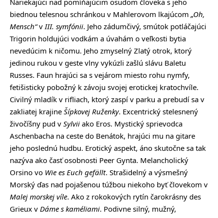
Nariekajúci nad pomíňajúcim osudom človeka s jeho
biednou telesnou schránkou v Mahlerovom lkajúcom
„Oh,
Mensch“
v
III. symfónii
. Jeho zádumčivý, smútok potláčajúci
Trigorin holdujúci vodkám a úvahám o veľkosti bytia
nevedúcim k ničomu. Jeho zmyselný Zlatý otrok, ktorý
jedinou rukou v geste vlny vykúzli zašlú slávu Baletu
Russes. Faun hrajúci sa s vejárom miesto rohu nymfy,
fetišisticky pobožný k závoju svojej erotickej kratochvíle.
Civilný mladík v rifliach, ktorý zaspí v parku a prebudí sa v
zakliatej krajine
Šípkovej Ruženky
. Excentrický stelesnený
živočíšny pud v
Sylvii
ako Eros. Mystický sprievodca
Aschenbacha na ceste do Benátok, hrajúci mu na gitare
jeho poslednú hudbu. Erotický aspekt, áno skutočne sa tak
nazýva ako časť osobnosti Peer Gynta. Melancholický
Orsino vo
Wie es Euch gefällt
. Strašidelný a výsmešný
Morský ďas nad pojašenou túžbou niekoho byť človekom v
Malej morskej víle
. Ako z rokokových rytín čarokrásny des
Grieux v
Dáme s kaméliami
. Podivne silný, mužný,