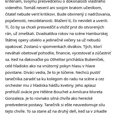
kritériám, svojmu presvedčeniu o dokonalosti vlastného
videného. Tomáš neveril ani svojim bratom učeníkom,
čitateľ nebude veriť kritikovi. Bude obvinený z nadržovania,
pojašenosti, nevzdelanosti. Blažení tí, čo nevideli a uverili.
Tí, čo by sa chceli presvedčiť a vložiť prst do otvorených
rán, už zmeškali. Dvadsaťdva rokov na scéne Hamburskej
štátnej opery utieklo a jedinečné večery sa už nebudú
opakovať. Zostanú v spomienkach divákov. Tých, ktorí
neváhali obetovať pohodlie, financie, vycestovať a zúčastniť
sa. Keď na ďakovačke po
Othellovi
prichádza Bubeníček,
celé hľadisko ako na vnútorný pokyn hlasu v hlave
povstane. Diváci vedia, že to je lúčenie. Nechcú pustiť
tanečníka zaradiť sa ku kolegom do radu na scéne a cez
orchester mu z hľadiska hádžu kvetiny. Jeho aplauz
prehluší ovácie pre Hélène Bouchet a Amilcara Moreta
Gonzaleza. Je to rovnako silná chvíľa ako herecké
predvedenie postavy. Tanečník si ešte neuvedomuje silu
tejto chvíle. To sa stane až na druhý deň, keď sa v zrkadle