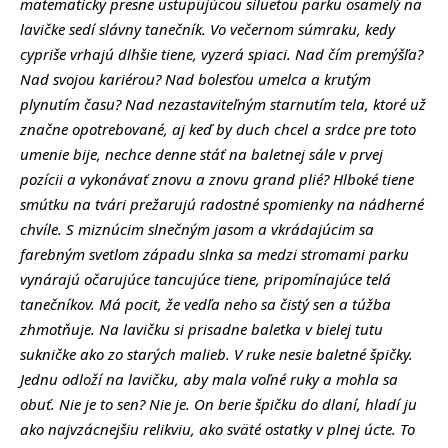
matematicky presne ustupujúcou siluetou parku osamelý na
lavičke sedí slávny tanečník. Vo večernom súmraku, kedy
cypriše vrhajú dlhšie tiene, vyzerá spiaci. Nad čím premýšľa?
Nad svojou kariérou? Nad bolesťou umelca a krutým
plynutím času? Nad nezastaviteľným starnutím tela, ktoré už
značne opotrebované, aj keď by duch chcel a srdce pre toto
umenie bije, nechce denne stáť na baletnej sále v prvej
pozícii a vykonávať znovu a znovu grand plié? Hlboké tiene
smútku na tvári prežarujú radostné spomienky na nádherné
chvíle. S miznúcim slnečným jasom a vkrádajúcim sa
farebným svetlom západu slnka sa medzi stromami parku
vynárajú očarujúce tancujúce tiene, pripomínajúce telá
tanečníkov. Má pocit, že vedľa neho sa čistý sen a túžba
zhmotňuje. Na lavičku si prisadne baletka v bielej tutu
sukničke ako zo starých malieb. V ruke nesie baletné špičky.
Jednu odloží na lavičku, aby mala voľné ruky a mohla sa
obuť. Nie je to sen? Nie je. On berie špičku do dlaní, hladí ju
ako najvzácnejšiu relikviu, ako sväté ostatky v plnej úcte. To