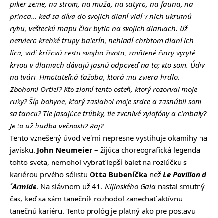
pilier zeme, na strom, na muža, na satyra, na fauna, na
princa… keď sa díva do svojich dlaní vidí v nich ukrutnú
ryhu, vešteckú mapu čiar bytia na svojich dlaniach. Už
nezviera krehké trupy balerín, nehladí chrbtom dlaní ich
líca, vidí krížovú cestu svojho života, zmätené čiary vyryté
krvou v dlaniach dávajú jasnú odpoveď na to; kto som. Údiv
na tvári. Hmatateľná ťažoba, ktorá mu zviera hrdlo.
Zbohom! Ortieľ? Kto zlomí tento osteň, ktorý rozorval moje
ruky? Šíp bohyne, ktorý zasiahol moje srdce a zasnúbil som
sa tancu? Tie jasajúce trúbky, tie zvonivé xylofóny a cimbaly?
Je to už hudba večnosti? Raj?
Tento vznešený úvod veľmi nepresne vystihuje okamihy na
javisku.
John Neumeier
– žijúca choreografická legenda
tohto sveta, nemohol vybrať lepší balet na rozlúčku s
kariérou prvého sólistu
Otta Bubeníčka
než
Le Pavillon d
´Armide
. Na slávnom už 41.
Nijinského Gala
nastal smutný
čas, keď sa sám tanečník rozhodol zanechať aktívnu
tanečnú kariéru. Tento prológ je platný ako pre postavu