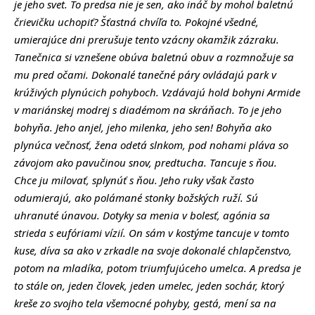
je jeho svet. To predsa nie je sen, ako ináč by mohol baletnú
črievičku uchopiť? Šťastná chvíľa to. Pokojné všedné,
umierajúce dni prerušuje tento vzácny okamžik zázraku.
Tanečnica si vznešene obúva baletnú obuv a rozmnožuje sa
mu pred očami. Dokonalé tanečné páry ovládajú park v
krúživých plynúcich pohyboch. Vzdávajú hold bohyni Armide
v mariánskej modrej s diadémom na skráňach. To je jeho
bohyňa. Jeho anjel, jeho milenka, jeho sen! Bohyňa ako
plynúca večnosť, žena odetá slnkom, pod nohami pláva so
závojom ako pavučinou snov, predtucha. Tancuje s ňou.
Chce ju milovať, splynúť s ňou. Jeho ruky však často
odumierajú, ako polámané stonky božských ruží. Sú
uhranuté únavou. Dotyky sa menia v bolesť, agónia sa
strieda s eufóriami vízií. On sám v kostýme tancuje v tomto
kuse, díva sa ako v zrkadle na svoje dokonalé chlapčenstvo,
potom na mladíka, potom triumfujúceho umelca. A predsa je
to stále on, jeden človek, jeden umelec, jeden sochár, ktorý
kreše zo svojho tela všemocné pohyby, gestá, mení sa na