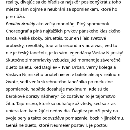
reality, dívajúc sa do hľadiska najskôr poslednýkrát z toho
miesta sám dojme a neubráni sa spomienkam, ktoré ho
premôžu.
Pavilón Armidy
ako veľký monológ. Plný spomienok.
Choreografia plná najťažších prvkov pánskeho klasického
tanca. Veľké skoky, piruettés, tour en l ´air, svetové
arabesky, revoltáty, tour a la second a viac a viac, veď to
nie je český tanečník, je to sám legendárny Vaslav Nijinsky!
Skutočne zimomriavky vzbudzujúci moment je záverečné
dueto baletu. Keď Ďagilev – Ivan Urban, verný kolega a
Vaslava Nijinského priateľ nielen v balete ale aj v reálnom
živote, sedí vedľa skrehnutého tanečníka po meluzíne
spomienok, napätie dosahuje maximum. Kde sú tie
barokové obrazy nádhery? Čo zostáva? To je tajomstvo
žitia. Tajomstvo, ktoré sa odhaľuje až vtedy, keď sa zrak
upiera tam kam žijúci nedovidia. Ďagilev položí prsty na
svoje pery a takto odovzdáva pomazanie, bozk Nijinskému.
Geniálne dueto, ktoré Neumeier postavil, je poctou