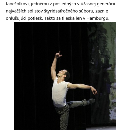
tanečníkovi, jednému z posledných v úžasnej generácii
najväčších sólistov štyridsaťročného súboru, zaznie
ohlušujúci potlesk. Takto sa tlieska len v Hamburgu.