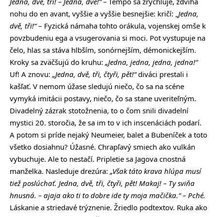
Jedna, dvě, tři! – Jedna, dvě!“ –
Tempo sa zrýchľuje, zdvíha
nohu do en avant, vyššie a vyššie besnejšie: kričí: „
Jedna,
dvě, tři!“
– Fyzická námaha tohto orákula, vojenskej omše k
povzbudeniu ega a vsugerovania si moci. Pot vystupuje na
čelo, hlas sa stáva hlbším, sonórnejším, démonickejším.
Kroky sa zväčšujú do kruhu:
„Jedna, jedna, jedna, jedna!“
Uf! A znovu:
„Jedna, dvě, tři, čtyři, pět!“
diváci prestali i
kašľať. V nemom úžase sledujú niečo, čo sa na scéne
vymyká imitácii postavy, niečo, čo sa stane uveriteľným.
Divadelný zázrak stotožnenia, to o čom snili divadelní
mystici 20. storočia, že sa im to v ich inscenáciách podarí.
A potom si príde nejaký Neumeier, balet a Bubeníček a toto
všetko dosiahnu? Úžasné. Chrapľavý smiech ako vulkán
vybuchuje. Ale to nestačí. Pripletie sa Jagova cnostná
manželka. Nasleduje drezúra:
„Však táto krava hlúpa musí
tiež poslúchať. Jedna, dvě, tři, čtyři, pět! Makaj! – Ty sviňa
hnusná. – ajaja ako ti to dobre ide ty moja mačička.“ – Pché.
Láskanie a striedavé trýznenie. Žriedlo podtextov. Ruka ako