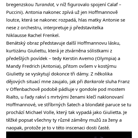
bregenzskou
Turandot,
v níž figurovalo spojení Calaf –
Puccini). Antonia nakonec zpívá už jen Hoffmannově
loutce, která se nakonec rozpadá, hlas matky Antonie se
nese z orchestru, interpretuje ji představitelka
Niklausse Rachel Frenkel.
Benátský obraz představuje další Hoffmannovu lásku,
kurtizánu Giuliettu, která je ztvárněna sólistkami z
předešlých povídek – tedy Kerstin Avemo (Olympia) a
Mandy Fredrich (Antonia), přitom ovšem v kostýmu
Giulietty se vyskytují dokonce tři dámy. Z několika
dějových situací mne zaujalo, jak při
Barkarole
sluha Franz
v Offenbachově podobě pádluje v gondole pod mostem
Rialto, u řady rakví s mrtvými ženami klečí naklonovaní
Hoffmannové, ve stříbrných šatech a blonďaté paruce se tu
prochází Michael Volle, který tak vypadá jako Giulietta. Je
těžké popsat všechny ty různé záměny mužů za ženy a
naopak, protože je to v této inscenaci dosti časté.