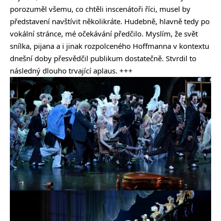
porozuměl všemu, co chtěli inscenátoři říci, musel by
představení navštívit několikráte. Hudebně, hlavně tedy po
vokální stránce, mé očekávání předčilo. Myslím, že svět
snílka, pijana a i jinak rozpolceného Hoffmanna v kontextu
dnešní doby přesvědčil publikum dostatečně. Stvrdil to
následný dlouho trvající aplaus. +++