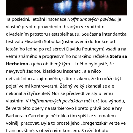
Ta poslední, letošní inscenace
Hoffmannových povídek
, je
vlastně prvním provedením hraným ve vnitřním
divadelním prostoru Festspielhausu. Současná intendantka
festivalu Elisabeth Sobotka (ustanovená do funkce od
letošního ledna po režisérovi Davidu Poutneym) vsadila na
velmi známého a progresivního norského režiséra
Stefana
Herheima
a jeho oblíbený tým. U něho bylo jisté, že
nevytvoří žádnou klasickou inscenaci, ale něco
netradičního a zajímavého, s tím rizikem, že to může být
pojetí velmi kontroverzní. Žádný velký skandál se ale
nekonal a čtyřicetiletý Nor se předvedl ve stylu jemu
vlastním. V
Hoffmannových povídkách
měl určitou výhodu,
že verzí této opery na Barbierovo libreto právě podle hry
Barbiera a Carrého je několik a tím spíš lze s tématem
volněji pracovat. Byla to prostě jeho „bregenzská“ verze ve
francouzštině, s otevřeným koncem. S režií tohoto