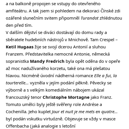
a na balkoně propojen se vstupy do otevřeného
amfiteátru. A tak jsem si pohledem na dekoraci Čínské zdi
ozářené slunečním svitem připomněl
Turandot
zhlédnutou
den před tím.
V dalším dějství se diváci dostávají do domu rady a
sběratele hudebních nástrojů v Mnichově. Tam Crespel –
Ketil Hugaas
žije se svojí dcerou Antonií a sluhou
Franzem. Představitelka nemocné Antonie, německá
sopranistka
Mandy Fredrich
byla opět oděna do v opeře
až moc nadužívaného korzetu, také ona má plešatou
hlavou. Nicméně úvodní nádherná romance
Elle a fui, la
tourterelle…
vyzněla v jejím podání pěkně. Pěvecky se
výborně a s velkým komediálním nábojem ukázal
francouzský tenor
Christophe Mortagne
jako Franz.
Tomuto umělci byly ještě svěřeny role Andrése a
Cochenilla. Jeho kuplet
Jour et nuit je me mets en quatre…
byl podán vskutku virtuózně. Objevuje se vždy v masce
Offenbacha (jaká analogie s letošní