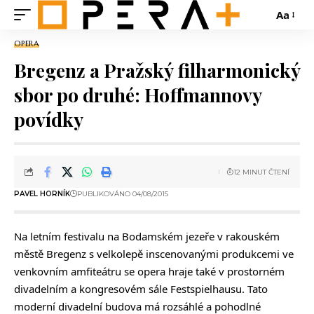
Aa
OPERA
Bregenz a Pražský filharmonický
sbor po druhé: Hoffmannovy
povídky
12 MINUT ČTENÍ
PAVEL HORNÍK
PUBLIKOVÁNO 04/08/2015
Na letním festivalu na Bodamském jezeře v rakouském
městě Bregenz s velkolepě inscenovanými produkcemi ve
venkovním amfiteátru se opera hraje také v prostorném
divadelním a kongresovém sále Festspielhausu. Tato
moderní divadelní budova má rozsáhlé a pohodlné