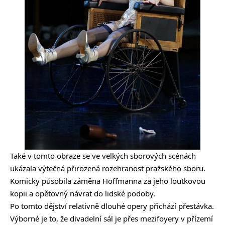
Také v tomto obraze se ve velkých sborových scénách
ukázala výtečná přirozená rozehranost pražského sboru.
Komicky působila záměna Hoffmanna za jeho loutkovou
kopii a opětovný návrat do lidské podoby.
Po tomto dějství relativně dlouhé opery přichází přestávka.
Výborné je to, že divadelní sál je přes mezifoyery v přízemí