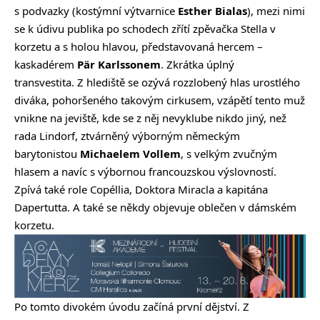
s podvazky (kostýmní výtvarnice
Esther Bialas
), mezi nimi
se k údivu publika po schodech zřítí zpěvačka Stella v
korzetu a s holou hlavou, představovaná hercem –
kaskadérem
Pär Karlssonem
. Zkrátka úplný
transvestita. Z hlediště se ozývá rozzlobený hlas urostlého
diváka, pohoršeného takovým cirkusem, vzápětí tento muž
vnikne na jeviště, kde se z něj nevyklube nikdo jiný, než
rada Lindorf, ztvárněný výborným německým
barytonistou
Michaelem Vollem
, s velkým zvučným
hlasem a navíc s výbornou francouzskou výslovností.
Zpívá také role Copéllia, Doktora Miracla a kapitána
Dapertutta. A také se někdy objevuje oblečen v dámském
korzetu.
Po tomto divokém úvodu začíná první dějství. Z