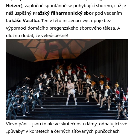
Hetzer
), zaplněné spontánně se pohybující sborem, což je
náš úspěšný
Pražský filharmonický sbor
pod vedením
Lukáše Vasilka
. Ten v této inscenaci vystupuje bez
výpomoci domácího bregenzského sborového tělesa. A
dlužno dodat, že veleúspěšně!
Vlevo páni – jsou to ale ve skutečnosti dámy, odhalující své
„půvaby“ v korsetech a černých síťovaných punčochách