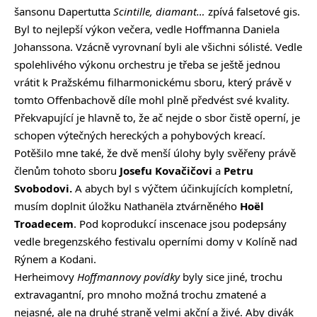
šansonu Dapertutta
Scintille, diamant…
zpívá falsetové gis.
Byl to nejlepší výkon večera, vedle Hoffmanna Daniela
Johanssona. Vzácně vyrovnaní byli ale všichni sólisté. Vedle
spolehlivého výkonu orchestru je třeba se ještě jednou
vrátit k Pražskému filharmonickému sboru, který právě v
tomto Offenbachově díle mohl plně předvést své kvality.
Překvapující je hlavně to, že ač nejde o sbor čistě operní, je
schopen výtečných hereckých a pohybových kreací.
Potěšilo mne také, že dvě menší úlohy byly svěřeny právě
členům tohoto sboru
Josefu Kovačičovi
a
Petru
Svobodovi.
A abych byl s výčtem účinkujících kompletní,
musím doplnit úložku Nathanëla ztvárněného
Hoël
Troadecem
. Pod koprodukcí inscenace jsou podepsány
vedle bregenzského festivalu operními domy v Kolíně nad
Rýnem a Kodani.
Herheimovy
Hoffmannovy povídky
byly sice jiné, trochu
extravagantní, pro mnoho možná trochu zmatené a
nejasné, ale na druhé straně velmi akční a živé. Aby divák