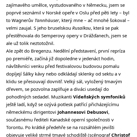
zajímavého umělce, vystudovaného v Německu, jsem se
poprvé seznámil v Norské opeře v Oslu před pěti lety – byl
to Wagnerův
Tannhäuser
, který mne – ač mnohé šokoval –
velmi zaujal. S jeho bruselskou
Rusalkou
, která se pak
přestěhovala do Semperovy opery v Drážďanech, jsem se
ale už tolik neztotožnil.
Ale zpět do Bregenzu. Nedělní představení, první repríza
po premiéře, začíná již dopoledne v jedenáct hodin,
návštěvníci venku před festivalovou budovou pomalu
dopíjejí šálky kávy nebo odkládají sklenky od sektu a v
klidu se přesouvají dovnitř. Velký sál, vyložený tmavým
dřevem, se pozvolna zaplňuje a diváci usedají do
pohodlných sedadel. Muzikanti
Vídeňských symfoniků
ještě ladí, když se ozývá potlesk patřící přicházejícímu
německému dirigentovi
Johannesovi Debusovi
,
současnému řediteli Kanadské operní společnosti v
Torontu. Po krátké předehře se na rozsáhlém jevišti
objevuje veliké strmé tmavé schodiště (scénograf
Christof