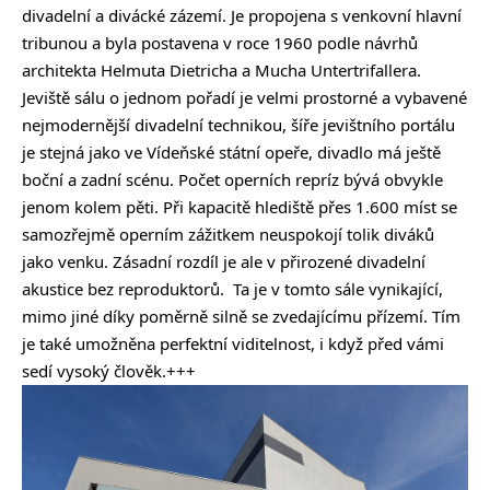
divadelní a divácké zázemí. Je propojena s venkovní hlavní
tribunou a byla postavena v roce 1960 podle návrhů
architekta Helmuta Dietricha a Mucha Untertrifallera.
Jeviště sálu o jednom pořadí je velmi prostorné a vybavené
nejmodernější divadelní technikou, šíře jevištního portálu
je stejná jako ve Vídeňské státní opeře, divadlo má ještě
boční a zadní scénu. Počet operních repríz bývá obvykle
jenom kolem pěti. Při kapacitě hlediště přes 1.600 míst se
samozřejmě operním zážitkem neuspokojí tolik diváků
jako venku. Zásadní rozdíl je ale v přirozené divadelní
akustice bez reproduktorů. Ta je v tomto sále vynikající,
mimo jiné díky poměrně silně se zvedajícímu přízemí. Tím
je také umožněna perfektní viditelnost, i když před vámi
sedí vysoký člověk.+++