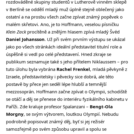
rozdováděné skupiny studentů v Lutherově vinném sklepě
v Berlíně se oddělí mladý muž úplně stejně oblečený jako
ostatní a na prosbu všech začne zpívat známý popěvek o
malém skřetovi. Ano, je to Hoffmann, veselou písničku
Klein Zack
procítěně a znělým hlasem zpívá mladý Švéd
Daniel Johansson
. Už při svém prvním výstupu se ukázal
jako po všech stránkách ideální představitel titulní role a
úspěšně si vedl po celé představení. Hned zkraje se
publikum seznamuje také s jeho přítelem Niklaussem – pro
tuto úlohu byla vybrána
Rachel Frenkel
, mladá pěvkyně z
Izraele, představitelsky i pěvecky sice dobrá, ale této
postavě by přece jen seděl lépe hlubší a temnější
mezzosoprán. Hoffmann začne zpívat o Olympii, schodiště
se otáčí a děj se přenese do interiéru fyzikálního kabinetu v
Paříži. Zde kraluje profesor Spalanzani –
Bengt-Ola
Morgny
, se svým výtvorem, loutkou Olympií. Nebudu
podrobně popisovat známý děj, byť si jej režisér
samozřejmě po svém způsobu upravil a spolu se