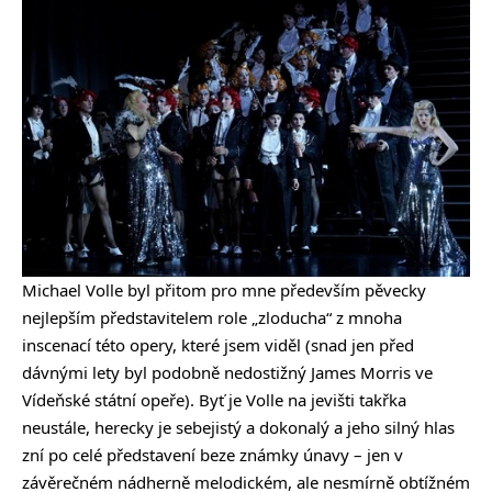
Michael Volle byl přitom pro mne především pěvecky
nejlepším představitelem role „zloducha“ z mnoha
inscenací této opery, které jsem viděl (snad jen před
dávnými lety byl podobně nedostižný James Morris ve
Vídeňské státní opeře). Byť je Volle na jevišti takřka
neustále, herecky je sebejistý a dokonalý a jeho silný hlas
zní po celé představení beze známky únavy – jen v
závěrečném nádherně melodickém, ale nesmírně obtížném