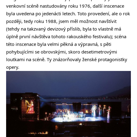
venkovní scéně nastudovány roku 1976, další inscenace
byla uvedena po jedenácti letech. Toto provedení, ale o rok
později, tedy roku 1988, jsem měl možnost navštívit
(tehdy na takzvaný devizový příslib, byla to vlastně má
úplně první návštěva tohoto rakouského festivalu); scéna
této inscenace byla velmi pěkná a výpravná, s pěti
pohybujícími se obrovskými, skoro desetimetrovými
loutkami na scéně. Ty znázorňovaly ženské protagonistky
opery.