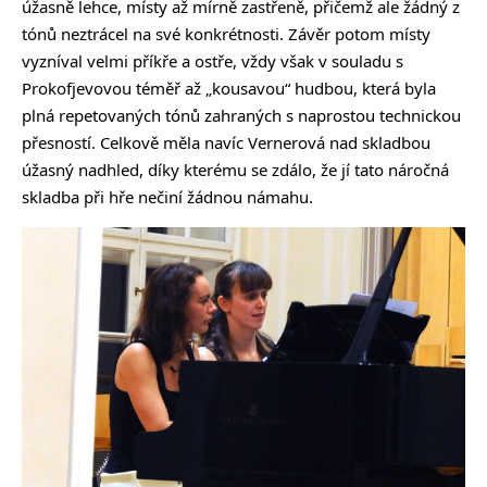
úžasně lehce, místy až mírně zastřeně, přičemž ale žádný z
tónů neztrácel na své konkrétnosti. Závěr potom místy
vyzníval velmi příkře a ostře, vždy však v souladu s
Prokofjevovou téměř až „kousavou“ hudbou, která byla
plná repetovaných tónů zahraných s naprostou technickou
přesností. Celkově měla navíc Vernerová nad skladbou
úžasný nadhled, díky kterému se zdálo, že jí tato náročná
skladba při hře nečiní žádnou námahu.