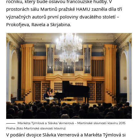
ročníku, který bude oslavou francouzské hudby. V
prostorách sálu Martinů pražské HAMU zazněla díla tří
význačných autorů první poloviny dvacátého století –
Prokofjeva, Ravela a Skrjabina.
Markéta Týmlová a Slávka Vernerová – Martinské slavnosti klavíru 2015
Praha (foto Martinské slavnosti klavíru)
V podání dvojice Slávka Vernerová a Markéta Týmlová si