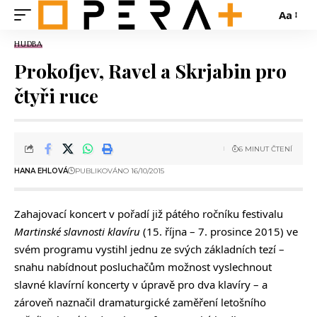
Aa
HUDBA
Prokofjev, Ravel a Skrjabin pro
čtyři ruce
6 MINUT ČTENÍ
HANA EHLOVÁ
PUBLIKOVÁNO 16/10/2015
Zahajovací koncert v pořadí již pátého ročníku festivalu
Martinské slavnosti klavíru
(15. října – 7. prosince 2015) ve
svém programu vystihl jednu ze svých základních tezí –
snahu nabídnout posluchačům možnost vyslechnout
slavné klavírní koncerty v úpravě pro dva klavíry – a
zároveň naznačil dramaturgické zaměření letošního