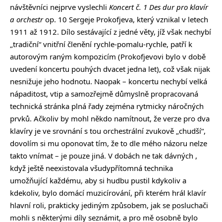
návštěvníci nejprve vyslechli
Koncert č. 1 Des dur
pro klavír
a orchestr
op. 10 Sergeje Prokofjeva, který vznikal v letech
1911 až 1912. Dílo sestávající z jedné věty, jíž však nechybí
„tradiční“ vnitřní členění rychle-pomalu-rychle, patří k
autorovým raným kompozicím (Prokofjevovi bylo v době
uvedení koncertu pouhých dvacet jedna let), což však nijak
nesnižuje jeho hodnotu. Naopak – koncertu nechybí velká
nápaditost, vtip a samozřejmě důmyslně propracovaná
technická stránka plná řady zejména rytmicky náročných
prvků. Ačkoliv by mohl někdo namítnout, že verze pro dva
klavíry je ve srovnání s tou orchestrální zvukově „chudší“,
dovolím si mu oponovat tím, že to dle mého názoru nelze
takto vnímat – je pouze jiná. V dobách ne tak dávných ,
když ještě neexistovala všudypřítomná technika
umožňující každému, aby si hudbu pustil kdykoliv a
kdekoliv, bylo domácí muzicírování, při kterém hrál klavír
hlavní roli, prakticky jediným způsobem, jak se posluchači
mohli s některými díly seznámit, a pro mě osobně bylo