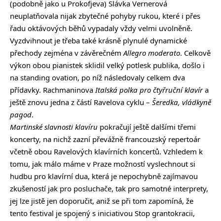
(podobně jako u Prokofjeva) Slávka Vernerová
neuplatňovala nijak zbytečné pohyby rukou, které i přes
řadu oktávových běhů vypadaly vždy velmi uvolněně.
Vyzdvihnout je třeba také krásně plynulé dynamické
přechody zejména v závěrečném
Allegro moderato
. Celkově
výkon obou pianistek sklidil velký potlesk publika, došlo i
na standing ovation, po níž následovaly celkem dva
přídavky. Rachmaninova
Italská polka
pro čtyřruční klavír
a
ještě znovu jedna z částí Ravelova cyklu –
Šeredka, vládkyně
pagod
.
Martinské slavnosti klavíru
pokračují ještě dalšími třemi
koncerty, na nichž zazní převážně francouzský repertoár
včetně obou Ravelových klavírních koncertů. Vzhledem k
tomu, jak málo máme v Praze možností vyslechnout si
hudbu pro klavírní dua, která je nepochybně zajímavou
zkušeností jak pro posluchače, tak pro samotné interprety,
jej lze jistě jen doporučit, aniž se při tom zapomíná, že
tento festival je spojený s iniciativou Stop grantokracii,