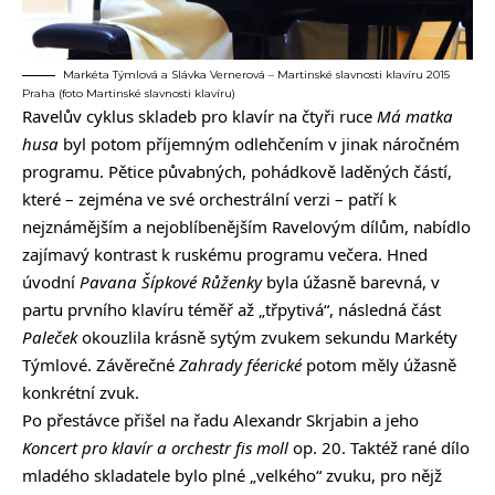
Markéta Týmlová a Slávka Vernerová – Martinské slavnosti klavíru 2015
Praha (foto Martinské slavnosti klavíru)
Ravelův cyklus skladeb pro klavír na čtyři ruce
Má matka
husa
byl potom příjemným odlehčením v jinak náročném
programu. Pětice půvabných, pohádkově laděných částí,
které – zejména ve své orchestrální verzi – patří k
nejznámějším a nejoblíbenějším Ravelovým dílům, nabídlo
zajímavý kontrast k ruskému programu večera. Hned
úvodní
Pavana Šípkové Růženky
byla úžasně barevná, v
partu prvního klavíru téměř až „třpytivá“, následná část
Paleček
okouzlila krásně sytým zvukem sekundu Markéty
Týmlové. Závěrečné
Zahrady féerické
potom měly úžasně
konkrétní zvuk.
Po přestávce přišel na řadu Alexandr Skrjabin a jeho
Koncert pro klavír a orchestr fis moll
op. 20. Taktéž rané dílo
mladého skladatele bylo plné „velkého“ zvuku, pro nějž