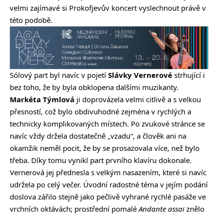
velmi zajímavé si Prokofjevův koncert vyslechnout právě v
této podobě.
Sólový part byl navíc v pojetí
Slávky Vernerové
strhující i
bez toho, že by byla obklopena dalšími muzikanty.
Markéta Týmlová
ji doprovázela velmi citlivě a s velkou
přesností, což bylo obdivuhodné zejména v rychlých a
technicky komplikovaných místech. Po zvukové stránce se
navíc vždy držela dostatečně „vzadu“, a člověk ani na
okamžik neměl pocit, že by se prosazovala více, než bylo
třeba. Díky tomu vynikl part prvního klavíru dokonale.
Vernerová jej přednesla s velkým nasazením, které si navíc
udržela po celý večer. Úvodní radostné téma v jejím podání
doslova zářilo stejně jako pečlivě vyhrané rychlé pasáže ve
vrchních oktávách; prostřední pomalé
Andante assai
znělo