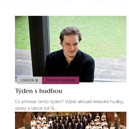
CHYSTÁ SE
TÝDEN S HUDBOU
Týden s hudbou
Co přinese tento týden? Výběr aktualit klasické hudby,
opery a tance od 16.…