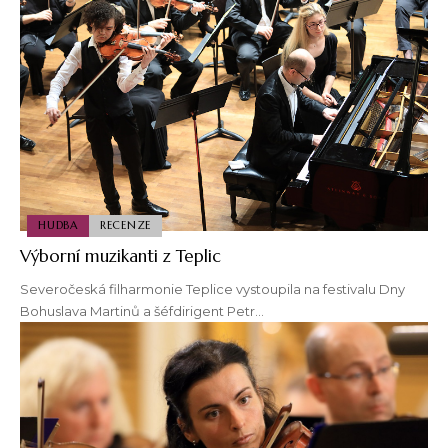
HUDBA
RECENZE
Výborní muzikanti z Teplic
Severočeská filharmonie Teplice vystoupila na festivalu Dny
Bohuslava Martinů a šéfdirigent Petr…