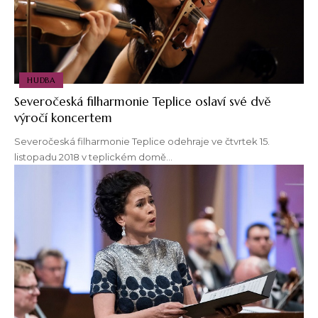
HUDBA
Severočeská filharmonie Teplice oslaví své dvě
výročí koncertem
Severočeská filharmonie Teplice odehraje ve čtvrtek 15.
listopadu 2018 v teplickém domě…