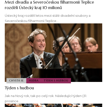
Mezi divadla a Severočeskou filharmonii Teplice
rozdělí Ústecký kraj 10 milionů
Ústecký kraj rozdělí letos mezi stálé divadelní soubory a
Severočeskou filharmonii Teplice…
CHYSTÁ SE
HUDBA
TÝDEN S HUDBOU
Týden s hudbou
Jak na Nový rok, tak po celý rok. Následující týden (31.
prosince…