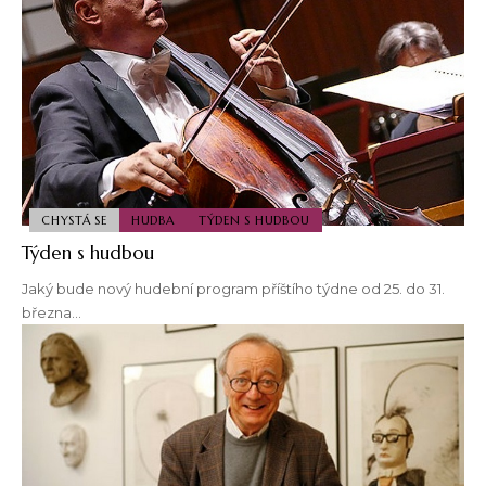
CHYSTÁ SE
HUDBA
TÝDEN S HUDBOU
Týden s hudbou
Jaký bude nový hudební program příštího týdne od 25. do 31.
března…