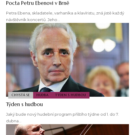
Pocta Petru Ebenovi v Brně
Petra Ebena, skladatele, varhaníka a klavíristu, zná jistě každý
návštěvník koncertů. Jeho…
CHYSTÁ SE
HUDBA
TÝDEN S HUDBOU
Týden s hudbou
Jaký bude nový hudební program příštího týdne od 1. do 7.
dubna…