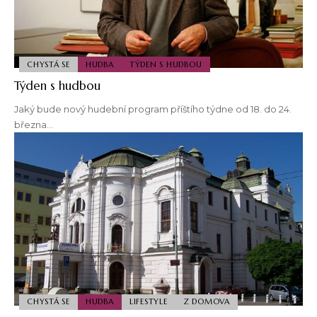
CHYSTÁ SE
HUDBA
TÝDEN S HUDBOU
Týden s hudbou
Jaký bude nový hudební program příštího týdne od 18. do 24.
března…
CHYSTÁ SE
HUDBA
LIFESTYLE
Z DOMOVA