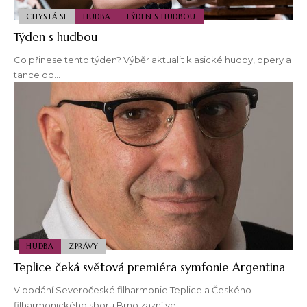
CHYSTÁ SE
HUDBA
TÝDEN S HUDBOU
Týden s hudbou
Co přinese tento týden? Výběr aktualit klasické hudby, opery a
tance od…
HUDBA
ZPRÁVY
Teplice čeká světová premiéra symfonie Argentina
V podání Severočeské filharmonie Teplice a Českého
filharmonického sboru Brno zazní ve…