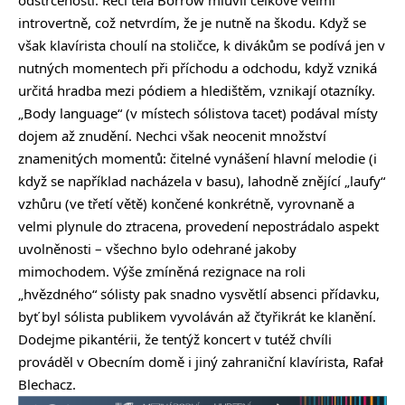
odstrčenosti. Řečí těla Borrow mluvil celkově velmi
introvertně, což netvrdím, že je nutně na škodu. Když se
však klavírista choulí na stoličce, k divákům se podívá jen v
nutných momentech při příchodu a odchodu, když vzniká
určitá hradba mezi pódiem a hledištěm, vznikají otazníky.
„Body language“ (v místech sólistova tacet) podával místy
dojem až znudění. Nechci však neocenit množství
znamenitých momentů: čitelné vynášení hlavní melodie (i
když se například nacházela v basu), lahodně znějící „laufy“
vzhůru (ve třetí větě) končené konkrétně, vyrovnaně a
velmi plynule do ztracena, provedení nepostrádalo aspekt
uvolněnosti – všechno bylo odehrané jakoby
mimochodem. Výše zmíněná rezignace na roli
„hvězdného“ sólisty pak snadno vysvětlí absenci přídavku,
byť byl sólista publikem vyvoláván až čtyřikrát ke klanění.
Dodejme pikantérii, že tentýž koncert v tutéž chvíli
prováděl v Obecním domě i jiný zahraniční klavírista,
Rafał
Blechacz
.