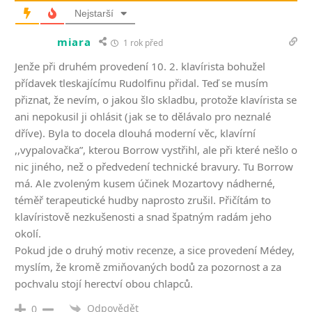
Nejstarší
miara
1 rok před
Jenže při druhém provedení 10. 2. klavírista bohužel
přídavek tleskajícímu Rudolfinu přidal. Teď se musím
přiznat, že nevím, o jakou šlo skladbu, protože klavírista se
ani nepokusil ji ohlásit (jak se to dělávalo pro neznalé
dříve). Byla to docela dlouhá moderní věc, klavírní
,,vypalovačka”, kterou Borrow vystřihl, ale při které nešlo o
nic jiného, než o předvedení technické bravury. Tu Borrow
má. Ale zvoleným kusem účinek Mozartovy nádherné,
téměř terapeutické hudby naprosto zrušil. Přičítám to
klavíristově nezkušenosti a snad špatným radám jeho
okolí.
Pokud jde o druhý motiv recenze, a sice provedení Médey,
myslím, že kromě zmiňovaných bodů za pozornost a za
pochvalu stojí herectví obou chlapců.
Odpovědět
0