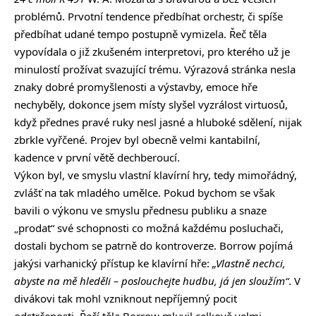
problémů. Prvotní tendence předbíhat orchestr, či spíše
předbíhat udané tempo postupně vymizela. Řeč těla
vypovídala o již zkušeném interpretovi, pro kterého už je
minulostí prožívat svazující trému. Výrazová stránka nesla
znaky dobré promyšlenosti a výstavby, emoce hře
nechyběly, dokonce jsem místy slyšel vyzrálost virtuosů,
když přednes pravé ruky nesl jasné a hluboké sdělení, nijak
zbrkle vyřčené. Projev byl obecně velmi kantabilní,
kadence v první větě dechberoucí.
Výkon byl, ve smyslu vlastní klavírní hry, tedy mimořádný,
zvlášť na tak mladého umělce. Pokud bychom se však
bavili o výkonu ve smyslu přednesu publiku a snaze
„prodat“ své schopnosti co možná každému posluchači,
dostali bychom se patrně do kontroverze. Borrow pojímá
jakýsi varhanický přístup ke klavírní hře:
„Vlastně nechci,
abyste na mě hleděli – poslouchejte hudbu, já jen sloužím“
. V
divákovi tak mohl vzniknout nepříjemný pocit