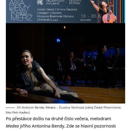
Jiří Antonín Benda: Medea – Zuzana Stivínová (zdroj Česká filharmonie,
foto Petr Kadlec)
Po přestávce došlo na druhé číslo večera, melodram
Medea
Jiřího Antonína Bendy. Zde se hlavní pozornosti