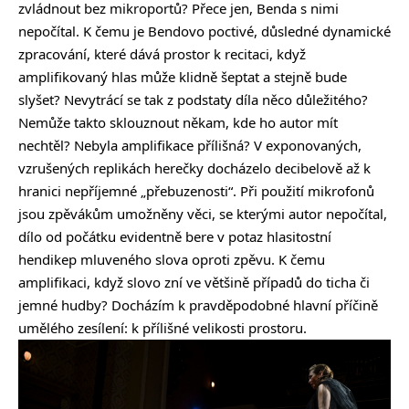
zvládnout bez mikroportů? Přece jen, Benda s nimi
nepočítal. K čemu je Bendovo poctivé, důsledné dynamické
zpracování, které dává prostor k recitaci, když
amplifikovaný hlas může klidně šeptat a stejně bude
slyšet? Nevytrácí se tak z podstaty díla něco důležitého?
Nemůže takto sklouznout někam, kde ho autor mít
nechtěl? Nebyla amplifikace přílišná? V exponovaných,
vzrušených replikách herečky docházelo decibelově až k
hranici nepříjemné „přebuzenosti“. Při použití mikrofonů
jsou zpěvákům umožněny věci, se kterými autor nepočítal,
dílo od počátku evidentně bere v potaz hlasitostní
hendikep mluveného slova oproti zpěvu. K čemu
amplifikaci, když slovo zní ve většině případů do ticha či
jemné hudby? Docházím k pravděpodobné hlavní příčině
umělého zesílení: k přílišné velikosti prostoru.