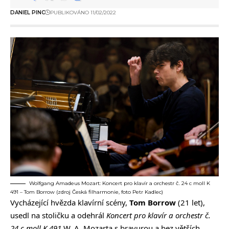
DANIEL PINC
PUBLIKOVÁNO 11/02/2022
Wolfgang Amadeus Mozart: Koncert pro klavír a orchestr č. 24 c moll K
491 – Tom Borrow (zdroj Česká filharmonie, foto Petr Kadlec)
Vycházející hvězda klavírní scény,
Tom
Borrow
(21 let),
usedl na stoličku a odehrál
Koncert pro klavír a orchestr č.
24 c moll K 491
W. A. Mozarta s bravurou a bez větších