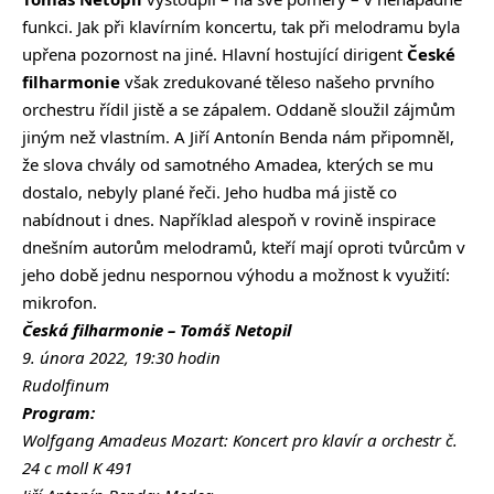
funkci. Jak při klavírním koncertu, tak při melodramu byla
upřena pozornost na jiné. Hlavní hostující dirigent
České
filharmonie
však zredukované těleso našeho prvního
orchestru řídil jistě a se zápalem. Oddaně sloužil zájmům
jiným než vlastním. A Jiří Antonín Benda nám připomněl,
že slova chvály od samotného Amadea, kterých se mu
dostalo, nebyly plané řeči. Jeho hudba má jistě co
nabídnout i dnes. Například alespoň v rovině inspirace
dnešním autorům melodramů, kteří mají oproti tvůrcům v
jeho době jednu nespornou výhodu a možnost k využití:
mikrofon.
Česká filharmonie – Tomáš Netopil
9. února 2022, 19:30 hodin
Rudolfinum
Program:
Wolfgang Amadeus Mozart: Koncert pro klavír a orchestr č.
24 c moll K 491