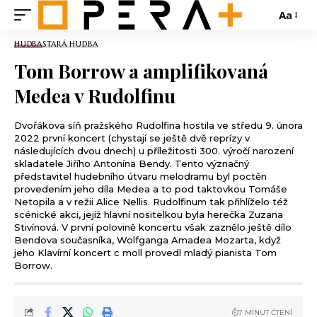
Aa
HUDBA
STARÁ HUDBA
Tom Borrow a amplifikovaná
Medea v Rudolfinu
Dvořákova síň pražského Rudolfina hostila ve středu 9. února
2022 první koncert (chystají se ještě dvě reprízy v
následujících dvou dnech) u příležitosti 300. výročí narození
skladatele Jiřího Antonína Bendy. Tento význačný
představitel hudebního útvaru melodramu byl poctěn
provedením jeho díla Medea a to pod taktovkou Tomáše
Netopila a v režii Alice Nellis. Rudolfinum tak přihlíželo též
scénické akci, jejíž hlavní nositelkou byla herečka Zuzana
Stivínová. V první polovině koncertu však zaznělo ještě dílo
Bendova současníka, Wolfganga Amadea Mozarta, když
jeho Klavírní koncert c moll provedl mladý pianista Tom
Borrow.
7 MINUT ČTENÍ