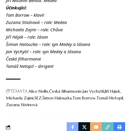
Jiří Antonín Benda: Medea
Účinkující:
Tom Borrow – klavír
Zuzana Stivínová – role: Medea
Michaela Zajmi – role: Chůva
Jiří Hájek – role: Iáson
Šimon Halouzka – role: syn Medey a Iásona
Jan Vychytil – role: syn Medey a Iásona
Česká filharmonie
Tomáš Netopil – dirigent
TÉMATA
Alice Nellis
Česká filharmonie
Jan Vychytil
Jiří Hájek
Michaela Zajmi
SEZ
Šimon Halouzka
Tom Borrow
Tomáš Netopil
Zuzana Stivínová