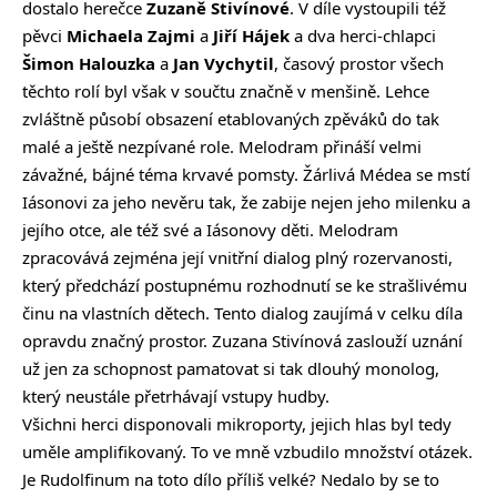
dostalo herečce
Zuzaně
Stivínové
. V díle vystoupili též
pěvci
Michaela
Zajmi
a
Jiří
Hájek
a dva herci-chlapci
Šimon
Halouzka
a
Jan
Vychytil
, časový prostor všech
těchto rolí byl však v součtu značně v menšině. Lehce
zvláštně působí obsazení etablovaných zpěváků do tak
malé a ještě nezpívané role. Melodram přináší velmi
závažné, bájné téma krvavé pomsty. Žárlivá Médea se mstí
Iásonovi za jeho nevěru tak, že zabije nejen jeho milenku a
jejího otce, ale též své a Iásonovy děti. Melodram
zpracovává zejména její vnitřní dialog plný rozervanosti,
který předchází postupnému rozhodnutí se ke strašlivému
činu na vlastních dětech. Tento dialog zaujímá v celku díla
opravdu značný prostor. Zuzana Stivínová zaslouží uznání
už jen za schopnost pamatovat si tak dlouhý monolog,
který neustále přetrhávají vstupy hudby.
Všichni herci disponovali mikroporty, jejich hlas byl tedy
uměle amplifikovaný. To ve mně vzbudilo množství otázek.
Je Rudolfinum na toto dílo příliš velké? Nedalo by se to