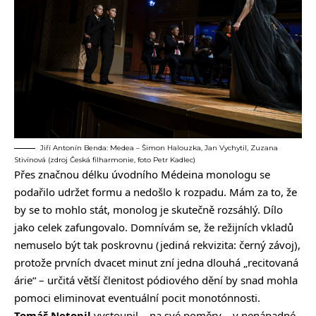
Jiří Antonín Benda: Medea – Šimon Halouzka, Jan Vychytil, Zuzana
Stivínová (zdroj Česká filharmonie, foto Petr Kadlec)
Přes značnou délku úvodního Médeina monologu se
podařilo udržet formu a nedošlo k rozpadu. Mám za to, že
by se to mohlo stát, monolog je skutečně rozsáhlý. Dílo
jako celek zafungovalo. Domnívám se, že režijních vkladů
nemuselo být tak poskrovnu (jediná rekvizita: černý závoj),
protože prvních dvacet minut zní jedna dlouhá „recitovaná
árie“ – určitá větší členitost pódiového dění by snad mohla
pomoci eliminovat eventuální pocit monotónnosti.
Tomáš
Netopil
vystoupil – na své poměry – v nenápadné