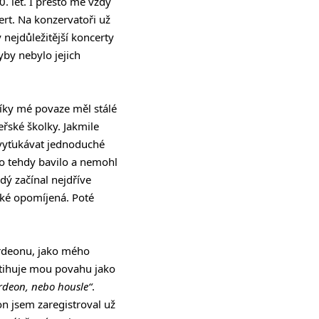
. let. I přesto mě vždy
rt. Na konzervatoři už
y nejdůležitější koncerty
yby nebylo jejich
díky mé povaze měl stálé
eřské školky. Jakmile
 vyťukávat jednoduché
 to tehdy bavilo a nemohl
dý začínal nejdříve
také opomíjená. Poté
ordeonu, jako mého
stihuje mou povahu jako
rdeon, nebo housle“
.
on jsem zaregistroval už