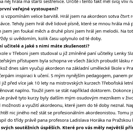
 něj hrála má starší sestřenice. Určitě i tento fakt měl svůj vliv 
první veřejné vystoupení?
si vzpomínám velice barvitě. Hrál jsem na akordeon sotva čtvrt 
rávce. Tehdy jsem hrál dvě lidové písně, které se mnou hrála má 
h jsem jen foukal měch a druhé písni jsem hrál jen melodii. Na to
ždy si uvědomím, kolik času uplynulo od té doby.
ní učitelé a jaké s nimi máte zkušenosti?
ole v Třeboni jsem studoval u již zmíněné paní učitelky Lenky Sla
eřským přístupem byla schopna ve všech žácích probudit lásku n
ikož dnes sám vyučuji akordeon na základní umělecké škole v Praze
ní čerpám inspiraci k učení. S mým nynějším pedagogem, panem 
 již před více jak 10 lety na mistrovských kurzech Třeboňská letn
věnovat naplno. Toužil jsem se stát například doktorem. Dokonce 
 Ale právě tyto kurzy byly dalším mým osudovým mezníkem v živo
 možnosti a využití akordeonu, které jsem do té doby neznal. N
těl nic jiného než stát se profesionálním akordeonistou. Tomu jse
pil do třídy právě pana profesora Ladislava Horáka na Pražskou 
svých soutěžních úspěších. Které pro vás měly největší pří