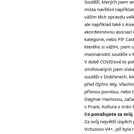
Soutěží, kterých jsem s
místa navštívil napříkla
vážím těch opravdu velk
ale například také z As
akordeonovou asociací CI
kategorie, nebo PIF Cast
kterého si vážím, jsem 
mezinárodní soutěže v Pr
V době COVIDové to pot
zmiňovaných jsem získal
soutěži v Dobřanech, kt
před čtyřmi lety. Všech
přísnou porotou, nebo t
Dagmar Havlovou, začal 
v Praze, Kultura v srdc
Co považujete za svůj
Za svůj největší úspěch
Virtuosos V4+, jež byla 