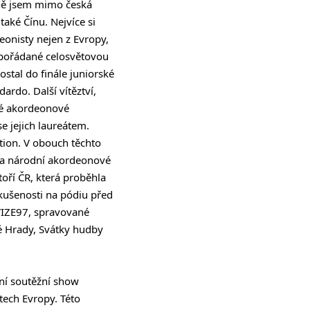
žně jsem mimo česká
také Čínu. Nejvíce si
onisty nejen z Evropy,
e pořádané celosvětovou
stal do finále juniorské
ardo. Další vítěztví,
ké akordeonové
e jejich laureátem.
tion. V obouch těchto
 na národní akordeonové
oří ČR, která proběhla
zkušenosti na pódiu před
VIZE97, spravované
vé Hrady, Svátky hudby
zní soutěžní show
átech Evropy. Této