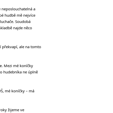
e neposlouchatelná a
obé hudbě mě nejvíce
osluchače. Soudobá
 skladbě najde něco
 překvapí, ale na tomto
ce. Mezi mé koníčky
 pro hudebníka ne úplně
ZUŠ, mé koníčky – má
roky žijeme ve