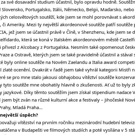
e za své dosavadní studium účastnil, bylo opravdu hodně. Soutě
d Slovensko, Portugalsko, Itálii, Německo, Belgii, Maďarsko, nebo 
ých celosvětových soutěží, kde jsem se mohl porovnávat s akorde
ie, či Ameriky. Mezi ty největší akordeonové soutěže patří soutěž
A, jež jsem se účastnil právě v Číně, v Shenzhenu, kde jsem se do
elfidardo, která se koná v Italském akordeonovém městě Castelfid
si přivezl z Alcobacy z Portugalska. Nesmím také opomenout čes
aze a Ostravě, kterých jsem se také pravidelně účastnil a stával s
é byly online soutěže na Novém Zaelandu a Italia award competi
 zlaté ocenění. Dvakrát v řadě jsem také vyhrál kategorii Mistři
eré se pro mne stalo jakousi obhajobou vítěztví soutěže konzervat
ny tyto soutěže mne obohatily hlavně o zkušenosti. Ať už to byly 
y jazykové. Díky těmto soutěžím jsem získal stipendium nadace 
jsem být zván na různé kulturní akce a festivaly – Jihočeské No
i Prahy, Mladá Praha…
 největší úspěch?
 považuji vítězství na prvním ročníku mezinárodní hudební televi
natáčena v Budapešti ve filmových studiích a poté vysílána v 5 st