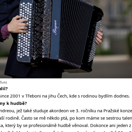
Šulc)
dil?
since 2001 v Třeboni na jihu Čech, kde s rodinou bydlím dodnes.
diny k hudbě?
ndreou, jež také studuje akordeon ve 3. ročníku na Pražské konze
ší rodině. Často se mě někdo ptá, po kom máme se sestrou talent
 který by se profesionálně hudbě věnoval. Dokonce ani jeden 