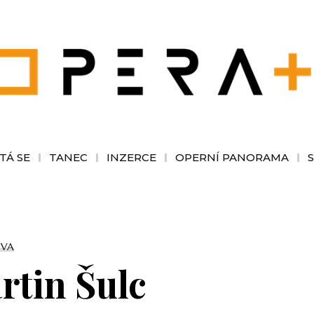
TÁ SE
TANEC
INZERCE
OPERNÍ PANORAMA
VA
rtin Šulc