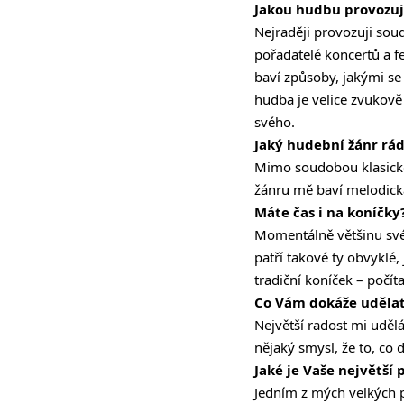
Jakou hudbu provozuj
Nejraději provozuji so
pořadatelé koncertů a f
baví způsoby, jakými se 
hudba je velice zvukově
svého.
Jaký hudební žánr rá
Mimo soudobou klasicko
žánru mě baví melodická
Máte čas i na koníčky
Momentálně většinu své
patří takové ty obvyklé,
tradiční koníček – počít
Co Vám dokáže udělat
Největší radost mi udělá
nějaký smysl, že to, co
Jaké je Vaše největší 
Jedním z mých velkých př