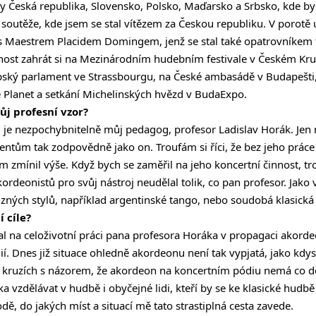
ty Česká republika, Slovensko, Polsko, Maďarsko a Srbsko, kde byl
e soutěže, kde jsem se stal vítězem za Českou republiku. V porotě
s Maestrem Placidem Domingem, jenž se stal také opatrovníkem t
nost zahrát si na Mezinárodním hudebním festivale v Českém Kru
pský parlament ve Strassbourgu, na České ambasádě v Budapešti
 Planet a setkání Michelinských hvězd v BudaExpo.
ůj profesní vzor?
e nezpochybnitelně můj pedagog, profesor Ladislav Horák. Jen
entům tak zodpovědně jako on. Troufám si říci, že bez jeho práce
em zmínil výše. Když bych se zaměřil na jeho koncertní činnost, tro
rdeonistů pro svůj nástroj neudělal tolik, co pan profesor. Jako 
různých stylů, například argentinské tango, nebo soudobá klasick
í cíle?
zal na celoživotní práci pana profesora Horáka v propagaci akorde
. Dnes již situace ohledně akordeonu není tak vypjatá, jako kdysi
 kruzích s názorem, že akordeon na koncertním pódiu nemá co 
 vzdělávat v hudbě i obyčejné lidi, kteří by se ke klasické hudbě
, do jakých míst a situací mě tato strastiplná cesta zavede.