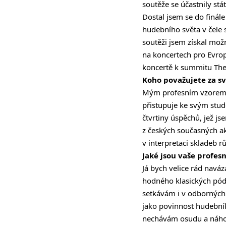
soutěže se účastnily stá
Dostal jsem se do finál
hudebního světa v čele 
soutěži jsem získal mož
na koncertech pro Evro
koncertě k summitu The
Koho považujete za sv
Mým profesním vzorem j
přistupuje ke svým stud
čtvrtiny úspěchů, jež js
z českých současných ako
v interpretaci skladeb 
Jaké jsou vaše profesn
Já bych velice rád navá
hodného klasických pódií
setkávám i v odborných
jako povinnost hudebníka
nechávám osudu a náhodě