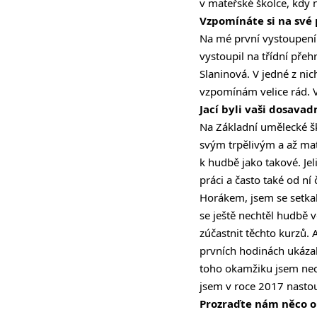
v mateřské školce, kdy na
Vzpomínáte si na své 
Na mé první vystoupení 
vystoupil na třídní přeh
Slaninová. V jedné z nic
vzpomínám velice rád. V
Jací byli vaši dosavad
Na Základní umělecké šk
svým trpělivým a až mat
k hudbě jako takové. Jel
práci a často také od 
Horákem, jsem se setkal
se ještě nechtěl hudbě 
zúčastnit těchto kurzů.
prvních hodinách ukázal
toho okamžiku jsem nech
jsem v roce 2017 nastou
Prozraďte nám něco o 