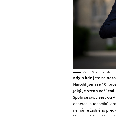
Martin Šulc (zdroj Martin 
Kdy a kde jste se naro
Narodil jsem se 10. pro
Jaký je vztah vaší ro
Spolu se svou sestrou A
generaci hudebníků v na
nemáme žádného předka,