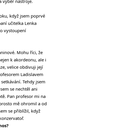
na výběr nástroje.
roku, když jsem poprvé
paní učitelka Lenka
to vystoupení
ninové. Mohu říci, že
ejen k akordeonu, ale i
, velice obdivuji její
profesorem Ladislavem
í setkávání. Tehdy jsem
jsem se nechtěl ani
tě. Pan profesor mi na
aprosto mě ohromil a od
m se přiblížil, když
konzervatoř.
nos?