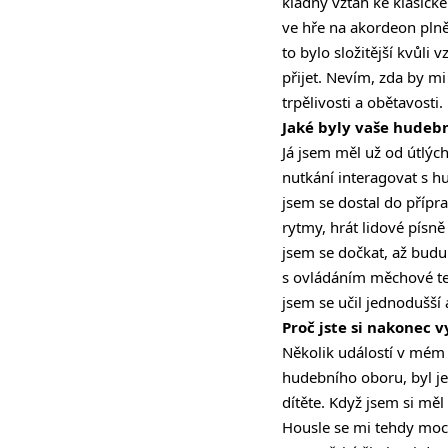
kladný vztah ke klasické
ve hře na akordeon plně
to bylo složitější kvůli 
přijet. Nevím, zda by mi
trpělivosti a obětavosti.
Jaké byly vaše hudebn
Já jsem měl už od útlýc
nutkání interagovat s hu
jsem se dostal do přípr
rytmy, hrát lidové písně
jsem se dočkat, až budu
s ovládáním měchové tech
jsem se učil jednodušší 
Proč jste si nakonec 
Několik událostí v mém 
hudebního oboru, byl je
dítěte. Když jsem si měl 
Housle se mi tehdy moc 