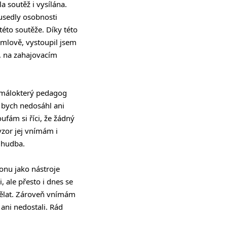
a soutěž i vysílána.
 usedly osobnosti
éto soutěže. Díky této
mlově, vystoupil jsem
, na zahajovacím
 málokterý pedagog
 bych nedosáhl ani
ufám si říci, že žádný
vzor jej vnímám i
á hudba.
onu jako nástroje
, ale přesto i dnes se
dělat. Zároveň vnímám
 ani nedostali. Rád