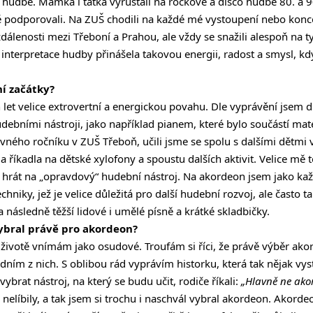
 hudbě. Mamka i taťka vyrůstali na rockové a disco hudbě 80. a 90
 podporovali. Na ZUŠ chodili na každé mé vystoupení nebo konce
vzdálenosti mezi Třeboní a Prahou, ale vždy se snažili alespoň na t
 interpretace hudby přinášela takovou energii, radost a smysl, kd
í začátky?
h let velice extrovertní a energickou povahu. Dle vyprávění jsem 
debními nástroji, jako například pianem, které bylo součástí mat
avného ročníku v ZUŠ Třeboň, učili jsme se spolu s dalšími dětmi
 a říkadla na dětské xylofony a spoustu dalších aktivit. Velice mě
 hrát na „opravdový“ hudební nástroj. Na akordeon jsem jako kaž
niky, jež je velice důležitá pro další hudební rozvoj, ale často 
a následně těžší lidové i umělé písně a krátké skladbičky.
vybral právě pro akordeon?
životě vnímám jako osudové. Troufám si říci, že právě výběr ak
dním z nich. S oblibou rád vyprávím historku, která tak nějak vy
vybrat nástroj, na který se budu učit, rodiče říkali:
„Hlavně ne ako
nelíbily, a tak jsem si trochu i naschvál vybral akordeon. Akorde