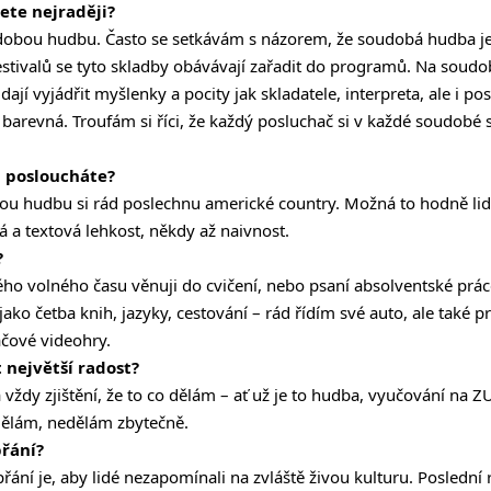
ete nejraději?
udobou hudbu. Často se setkávám s názorem, že soudobá hudba j
estivalů se tyto skladby obávávají zařadit do programů. Na soud
dají vyjádřit myšlenky a pocity jak skladatele, interpreta, ale i p
 barevná. Troufám si říci, že každý posluchač si v každé soudobé
d posloucháte?
u hudbu si rád poslechnu americké country. Možná to hodně lidí
 a textová lehkost, někdy až naivnost.
?
ho volného času věnuji do cvičení, nebo psaní absolventské prá
 jako četba knih, jazyky, cestování – rád řídím své auto, ale také
ačové videohry.
 největší radost?
 vždy zjištění, že to co dělám – ať už je to hudba, vyučování na 
 dělám, nedělám zbytečně.
přání?
ání je, aby lidé nezapomínali na zvláště živou kulturu. Poslední 