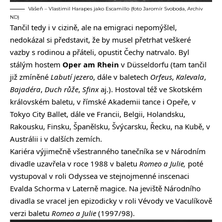
Vášeň – Vlastimil Harapes jako Escamillo (foto Jaromír Svoboda, Archiv
ND)
Tančil tedy i v cizině, ale na emigraci nepomýšlel,
nedokázal si představit, že by musel přetrhat veškeré
vazby s rodinou a přáteli, opustit Čechy natrvalo. Byl
stálým hostem
Oper am Rhein
v Düsseldorfu (tam tančil
již zmíněné
Labutí jezero
, dále v baletech
Orfeus
,
Kalevala
,
Bajadéra
,
Duch růže
,
Sfinx
aj.). Hostoval též ve Skotském
královském baletu, v římské Akademii tance i Opeře, v
Tokyo City Ballet, dále ve Francii, Belgii, Holandsku,
Rakousku, Finsku, Španělsku, Švýcarsku, Řecku, na Kubě, v
Austrálii i v dalších zemích.
Kariéra výjimečně všestranného tanečníka se v Národním
divadle uzavřela v roce 1988 v baletu
Romeo a Julie,
poté
vystupoval v roli Odyssea ve stejnojmenné inscenaci
Evalda Schorma v Laterně magice. Na jeviště Národního
divadla se vracel jen epizodicky v roli Vévody ve Vaculíkově
verzi baletu
Romeo a Julie
(1997/98).