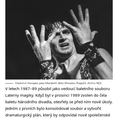
Vlastimil Harapes jako Macbeth (foto Miroslav Pospíšil, Archiv ND)
V letech 1987–89 působil jako vedoucí baletního souboru
Laterny magiky. Když byl v prosinci 1989 zvolen do čela
baletu Národního divadla, otevřely se před ním nové úkoly.
Jedním z prvních bylo konsolidovat soubor a vytvořit
dramaturgický plán, který by odpovídal nové společenské