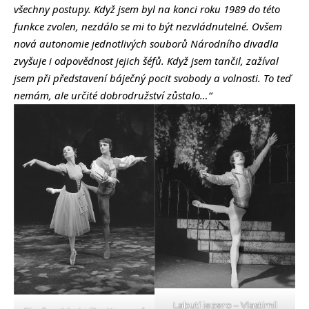
všechny postupy. Když jsem byl na konci roku 1989 do této
funkce zvolen, nezdálo se mi to být nezvládnutelné. Ovšem
nová autonomie jednotlivých souborů Národního divadla
zvyšuje i odpovědnost jejich šéfů. Když jsem tančil, zažíval
jsem při představení báječný pocit svobody a volnosti. To teď
nemám, ale určité dobrodružství zůstalo…“
Labutí jezero – Vlastimil