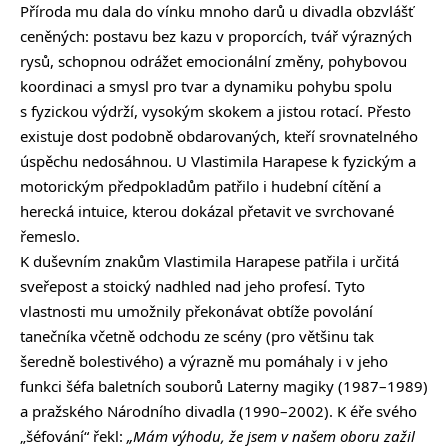
Příroda mu dala do vínku mnoho darů u divadla obzvlášť
ceněných: postavu bez kazu v proporcích, tvář výrazných
rysů, schopnou odrážet emocionální změny, pohybovou
koordinaci a smysl pro tvar a dynamiku pohybu spolu
s fyzickou výdrží, vysokým skokem a jistou rotací. Přesto
existuje dost podobně obdarovaných, kteří srovnatelného
úspěchu nedosáhnou. U Vlastimila Harapese k fyzickým a
motorickým předpokladům patřilo i hudební cítění a
herecká intuice, kterou dokázal přetavit ve svrchované
řemeslo.
K duševním znakům Vlastimila Harapese patřila i určitá
sveřepost a stoický nadhled nad jeho profesí. Tyto
vlastnosti mu umožnily překonávat obtíže povolání
tanečníka včetně odchodu ze scény (pro většinu tak
šeredně bolestivého) a výrazně mu pomáhaly i v jeho
funkci šéfa baletních souborů Laterny magiky (1987–1989)
a pražského Národního divadla (1990–2002). K éře svého
„šéfování“ řekl:
„Mám výhodu, že jsem v našem oboru zažil