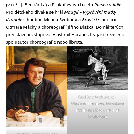
(v režii J. Bednárika) a Prokofjevova baletu
Romeo a Julie
.
Pro dětského diváka se hrál
Mauglí –
Vyprávění matky
džungle
s hudbou Milana Svobody a
Broučci
s hudbou
Otmara Máchy a choreografií Jiřího Blažka. Do některých
představení vstupoval Vlastimil Harapes též jako režisér a
spoluautor choreografie nebo libreta.
Radúz a Mahulena –
Vlastimil Harapes, Miroslava
Pešíková (foto Jaromír
Svoboda)