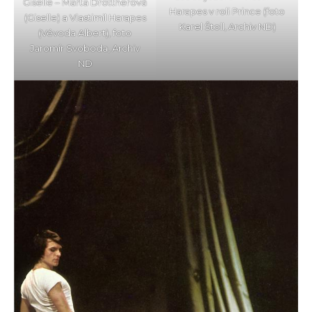
Giselle – Marta Drottnerová
Harapes v roli Prince (foto
(Giselle) a Vlastimil Harapes
Karel Štoll, Archiv ND)
(Vévoda Albert), foto
Jaromír Svoboda, Archiv
ND