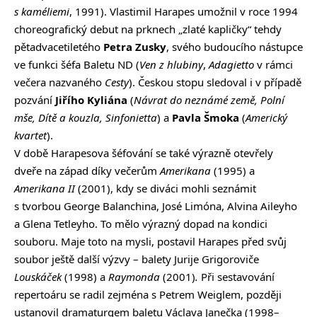
s kaméliemi
, 1991). Vlastimil Harapes umožnil v roce 1994
choreografický debut na prknech „zlaté kapličky“ tehdy
pětadvacetiletého
Petra Zusky
, svého budoucího nástupce
ve funkci šéfa Baletu ND (
Ven z hlubiny
,
Adagietto
v rámci
večera nazvaného
Cesty
). Českou stopu sledoval i v případě
pozvání
Jiřího Kyliána
(
Návrat do neznámé země, Polní
mše, Dítě a kouzla, Sinfonietta
) a
Pavla Šmoka
(
Americký
kvartet
).
V době Harapesova šéfování se také výrazně otevřely
dveře na západ díky večerům
Amerikana
(1995) a
Amerikana II
(2001), kdy se diváci mohli seznámit
s tvorbou George Balanchina, José Limóna, Alvina Aileyho
a Glena Tetleyho. To mělo výrazný dopad na kondici
souboru. Maje toto na mysli, postavil Harapes před svůj
soubor ještě další výzvy – balety Jurije Grigoroviče
Louskáček
(1998) a
Raymonda
(2001)
.
Při sestavování
repertoáru se radil zejména s Petrem Weiglem, později
ustanovil dramaturgem baletu Václava Janečka (1998–