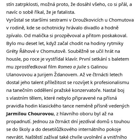
stín zatrpklosti, možná proto, že dosáhl všeho, co si přál, a
navíc o sobě říkal, že je fatalista.
Vyrůstal se staršími sestrami v Droužkovicích u Chomutova
v rodině, kde se ochotnicky hrávalo divadlo a hodně
zpívalo. Od malička si prozpěvoval a přitom poskakoval.
Bylo mu deset let, když začal chodit na hodiny rytmiky
Gréty Řáhové v Chomutově. Souběžně se učil hrát na
housle, po roce je vystřídal klavír. První setkání s baletem
mu zprostředkoval film
Romeo a Julie
s Galinou
Ulanovovou a Jurijem Ždanovem. Až ve čtrnácti letech
dostal jeho talent příležitost se rozvíjet k profesionalismu
na tanečním oddělení pražské konzervatoře. Nastal boj
s vlastním tělem, které nebylo připravené na přísná
pravidla hodin klasického tance neméně přísně vedených
Jarmilou Chourovou
, z hlavního oboru byl až na
propadnutí. Jednou za čtrnáct dní jezdíval domů s touhou
se do školy a do desetilůžkového internátního pokoje
nevrátit. Naštěstí zažíval také chvíle uvolnění a vnitřního