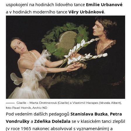
uspokojení na hodinách lidového tance
Emílie Urbanové
a v hodinách moderního tance
Věry Urbánkové
.
Giselle – Marta Drottnerová (Giselle) a Vlastimil Harapes (Vévoda Albert),
foto Pavel Horník, Archiv ND
Pod vedením dalších pedagogů
Stanislava Buzka
,
Petra
Vondrušky
a
Zdeňka Doležala
se v klasickém tanci zlepšil
(v roce 1965 nakonec absolvoval s vyznamenáním) a