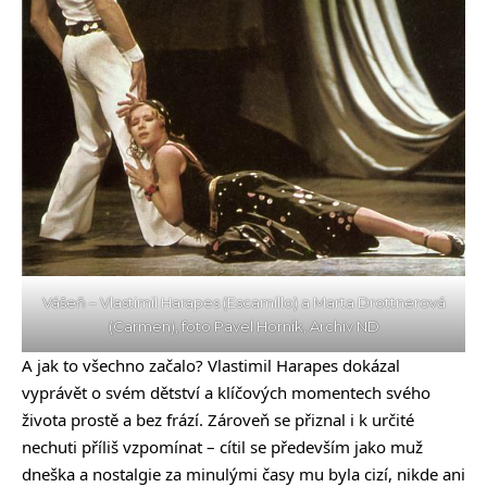
Vášeň – Vlastimil Harapes (Escamillo) a Marta Drottnerová
(Carmen), foto Pavel Horník, Archiv ND
A jak to všechno začalo? Vlastimil Harapes dokázal
vyprávět o svém dětství a klíčových momentech svého
života prostě a bez frází. Zároveň se přiznal i k určité
nechuti příliš vzpomínat – cítil se především jako muž
dneška a nostalgie za minulými časy mu byla cizí, nikde ani