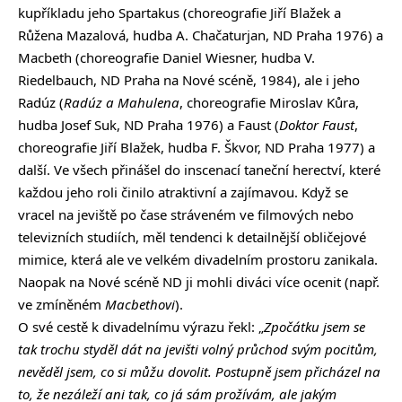
kupříkladu jeho Spartakus (choreografie Jiří Blažek a
Růžena Mazalová, hudba A. Chačaturjan, ND Praha 1976) a
Macbeth (choreografie Daniel Wiesner, hudba V.
Riedelbauch, ND Praha na Nové scéně, 1984), ale i jeho
Radúz (
Radúz a Mahulena
, choreografie Miroslav Kůra,
hudba Josef Suk, ND Praha 1976) a Faust (
Doktor Faust
,
choreografie Jiří Blažek, hudba F. Škvor, ND Praha 1977) a
další. Ve všech přinášel do inscenací taneční herectví, které
každou jeho roli činilo atraktivní a zajímavou. Když se
vracel na jeviště po čase stráveném ve filmových nebo
televizních studiích, měl tendenci k detailnější obličejové
mimice, která ale ve velkém divadelním prostoru zanikala.
Naopak na Nové scéně ND ji mohli diváci více ocenit (např.
ve zmíněném
Macbethovi
).
O své cestě k divadelnímu výrazu řekl: „
Zpočátku jsem se
tak trochu styděl dát na jevišti volný průchod svým pocitům,
nevěděl jsem, co si můžu dovolit. Postupně jsem přicházel na
to, že nezáleží ani tak, co já sám prožívám, ale jakým