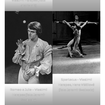
Vlastimil Harapes (foto
archiv ND)
Spartacus – Vlastimil
Harapes, Hana Vláčilová
Romeo a Julie – Vlastimil
(foto Jaromír Svoboda)
Harapes (foto Jaromír
Svoboda)