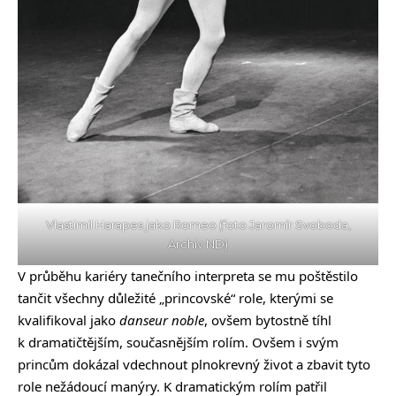
Vlastimil Harapes jako Romeo (foto Jaromír Svoboda,
Archiv ND)
V průběhu kariéry tanečního interpreta se mu poštěstilo
tančit všechny důležité „princovské“ role, kterými se
kvalifikoval jako
danseur noble
, ovšem bytostně tíhl
k dramatičtějším, současnějším rolím. Ovšem i svým
princům dokázal vdechnout plnokrevný život a zbavit tyto
role nežádoucí manýry. K dramatickým rolím patřil