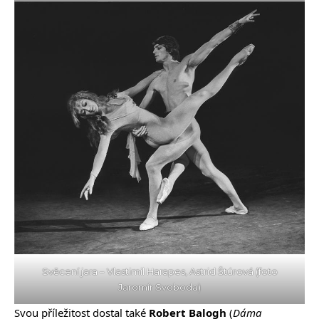
Svěcení jara – Vlastimil Harapes, Astrid Štúrová (foto
Jaromír Svoboda)
Svou příležitost dostal také
Robert Balogh
(
Dáma