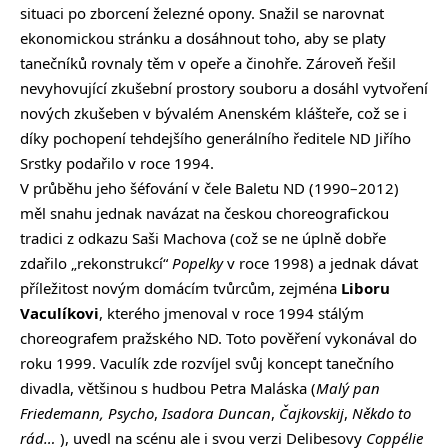
situaci po zborcení železné opony. Snažil se narovnat
ekonomickou stránku a dosáhnout toho, aby se platy
tanečníků rovnaly těm v opeře a činohře. Zároveň řešil
nevyhovující zkušební prostory souboru a dosáhl vytvoření
nových zkušeben v bývalém Anenském klášteře, což se i
díky pochopení tehdejšího generálního ředitele ND Jiřího
Srstky podařilo v roce 1994.
V průběhu jeho šéfování v čele Baletu ND (1990–2012)
měl snahu jednak navázat na českou choreografickou
tradici z odkazu Saši Machova (což se ne úplně dobře
zdařilo „rekonstrukcí“
Popelky
v roce 1998) a jednak dávat
příležitost novým domácím tvůrcům, zejména
Liboru
Vaculíkovi
, kterého jmenoval v roce 1994 stálým
choreografem pražského ND. Toto pověření vykonával do
roku 1999. Vaculík zde rozvíjel svůj koncept tanečního
divadla, většinou s hudbou Petra Maláska (
Malý pan
Friedemann, Psycho
,
Isadora Duncan
,
Čajkovskij
,
Někdo to
rád…
), uvedl na scénu ale i svou verzi Delibesovy
Coppélie