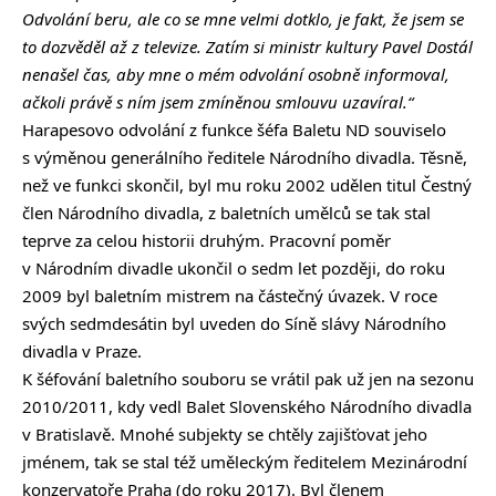
Odvolání beru, ale co se mne velmi dotklo, je fakt, že jsem se
to dozvěděl až z televize. Zatím si ministr kultury Pavel Dostál
nenašel čas, aby mne o mém odvolání osobně informoval,
ačkoli právě s ním jsem zmíněnou smlouvu uzavíral.“
Harapesovo odvolání z funkce šéfa Baletu ND souviselo
s výměnou generálního ředitele Národního divadla. Těsně,
než ve funkci skončil, byl mu roku 2002 udělen titul Čestný
člen Národního divadla, z baletních umělců se tak stal
teprve za celou historii druhým. Pracovní poměr
v Národním divadle ukončil o sedm let později, do roku
2009 byl baletním mistrem na částečný úvazek. V roce
svých sedmdesátin byl uveden do Síně slávy Národního
divadla v Praze.
K šéfování baletního souboru se vrátil pak už jen na sezonu
2010/2011, kdy vedl Balet Slovenského Národního divadla
v Bratislavě. Mnohé subjekty se chtěly zajišťovat jeho
jménem, tak se stal též uměleckým ředitelem Mezinárodní
konzervatoře Praha (do roku 2017). Byl členem