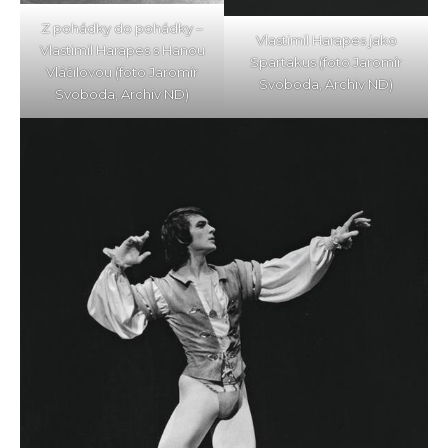
Z pohádky do pohádky –
Vlastimil Harapes jako
Vlastimil Harapes s Hanou
Spartakus (foto Jaromír
Vláčilovou (foto Jaromír
Svoboda, Archiv ND)
Svoboda, Archiv ND)