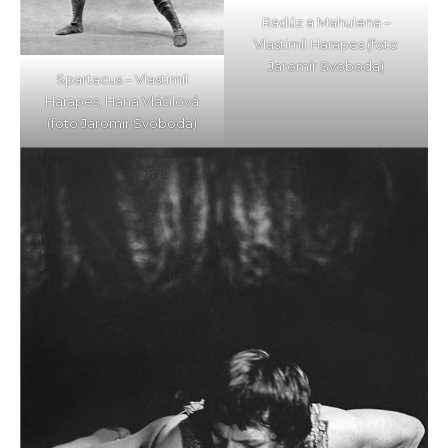
Radúz a Mahulena –
Vlastimil Harapes (foto
Jaromír Svoboda)
Spartacus – Vlastimil
Harapes, Hana Vláčilová
(foto Jaromír Svoboda)