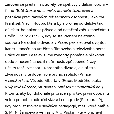
zároveň se před ním otevřely perspektivy v dalším oboru –
filmu. Točil
Starce na chmelu
,
Markétu Lazarovou
a
poznával práci takových režisérských osobností, jako byl
František Vláčil. Hudba, která byla pro něj od dětství tak
důležitá, ho nakonec přivedla od natáčení zpět k tanečnímu
umění. Od roku 1966, kdy se stal členem baletního
souboru Národního divadla v Praze, pak sledoval dvojitou
kariéru tanečního umělce a filmového a televizního herce.
Práce ve filmu a televizi mu mnohdy pomáhala překonat
období nucené taneční nečinnosti, způsobené úrazy.
Pět let tančil ve sboru Národního divadla, ale přesto
ztvárňoval v té době i role prvních sólistů (Prince
v
Louskáčkovi
, Vévodu Alberta v
Giselle,
Modrého ptáka
v
Šípkové Růžence
, Studenta v
Milé sedmi loupežníků
ad.).
K tomu, aby byl dokonale připraven pro tzv. první obor, mu
velmi pomohla půlroční stáž v Leningradě (Petrohradě),
kdy mohl studovat u skvělých pedagogů, mezi které patřila
S. M. N. Šamševa a věhlasný A. I. Puškin, který připravil