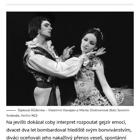
Šípková Růženka – Vlastimil Harapes a Marta Drottnerová (foto Jaromír
Svoboda, Archiv ND)
Na jevišti dokázal coby interpret rozpoutat gejzír emocí,
dvacet dva let bombardoval hlediště svým bonvivánstvím,
diváci oceňovali jeho nakažlivý přenos veselí, spontánní