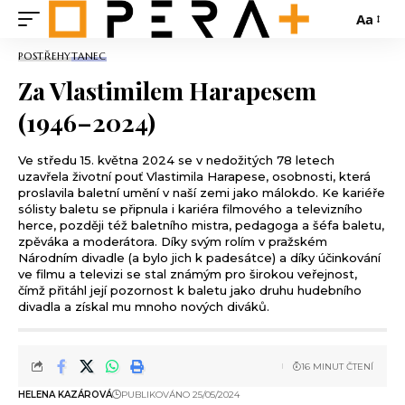
Aa
POSTŘEHY
TANEC
Za Vlastimilem Harapesem
(1946–2024)
Ve středu 15. května 2024 se v nedožitých 78 letech
uzavřela životní pouť Vlastimila Harapese, osobnosti, která
proslavila baletní umění v naší zemi jako málokdo. Ke kariéře
sólisty baletu se připnula i kariéra filmového a televizního
herce, později též baletního mistra, pedagoga a šéfa baletu,
zpěváka a moderátora. Díky svým rolím v pražském
Národním divadle (a bylo jich k padesátce) a díky účinkování
ve filmu a televizi se stal známým pro širokou veřejnost,
čímž přitáhl její pozornost k baletu jako druhu hudebního
divadla a získal mu mnoho nových diváků.
16 MINUT ČTENÍ
HELENA KAZÁROVÁ
PUBLIKOVÁNO 25/05/2024