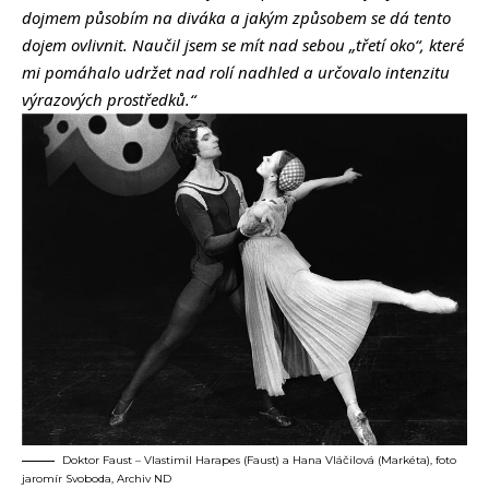
dojmem působím na diváka a jakým způsobem se dá tento
dojem ovlivnit. Naučil jsem se mít nad sebou „třetí oko“, které
mi pomáhalo udržet nad rolí nadhled a určovalo intenzitu
výrazových prostředků.“
Doktor Faust – Vlastimil Harapes (Faust) a Hana Vláčilová (Markéta), foto
jaromír Svoboda, Archiv ND