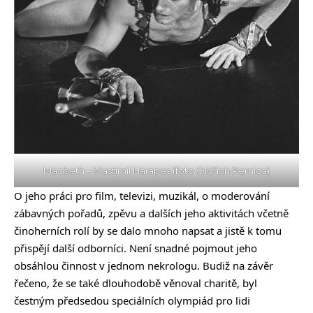
Macbeth – Vlastimil Harapes (foto Oldřich Pernica)
O jeho práci pro film, televizi, muzikál, o moderování
zábavných pořadů, zpěvu a dalších jeho aktivitách včetně
činoherních rolí by se dalo mnoho napsat a jistě k tomu
přispějí další odborníci. Není snadné pojmout jeho
obsáhlou činnost v jednom nekrologu. Budiž na závěr
řečeno, že se také dlouhodobě věnoval charitě, byl
čestným předsedou speciálních olympiád pro lidi