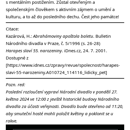
s mentálním postižením. Zůstal otevřeným a
společenským člověkem s aktivním zájmem o umění a
kulturu, a to až do posledního dechu. Čest jeho památce!
Citace:
Kazárová, H.:
Abrahámoviny apoštola baletu
. Bulletin
Národního divadla v Praze, č. 5/1996 (s. 26-28)
Harapes slaví 55. narozeniny
. iDnes.cz, 24. 7. 2001.
Dostupné z
[https://www.idnes.cz/zpravy/revue/spolecnost/harapes-
slavi-55-narozeniny.A010724_114116_lidicky_pet]
Pozn. red:
Poslední rozloučení vypraví Národní divadlo v pondělí 27.
května 2024 ve 12:00 z jeviště historické budovy Národního
divadla za účasti veřejnosti. Divadlo bude otevřeno od 11:20,
aby smuteční hosté mohli položit květiny a poklonit se u
rakve.