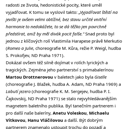
radosti ze života, hedonistické pocity, které uměl
vyjadřovat. K tomu se vyslovil takto:
„Vyjadřovat štěstí na
jevišti je ovšem velmi obtížné, bez stavu určité vnitřní
harmonie to nedokážete, to se dá těžko jen povrchně
předstírat, aniž by měl divák pocit falše.“
Snad proto byl
jednou z klíčových rolí Vlastimila Harapese právě Merkutio
(
Romeo a Julie
, choreografie M. Kůra, režie P. Weigl, hudba
S. Prokofjev, ND Praha 1971).
Dokázal ovšem též silně dojímat v rolích lyrických a
tragických. Zejména jeho partnerství s primabalerínou
Martou Drottnerovou
v baletech jako byla
Giselle
(choreografie J. Blažek, hudba A. Adam, ND Praha 1969) a
Labutí jezero
(choreografie K. M. Sergejev, hudba P. I.
Čajkovskij, ND Praha 1971) se stalo nejvyhledávanějším
magnetem baletního publika. Byl tanečním partnerem i
pro další naše baleríny,
Anetu Voleskou
,
Michaelu
Vítkovou
,
Hanu Vláčilovou
a další. Být dobrým
partnerem znamenalo ustoupit trochu do pozadí a