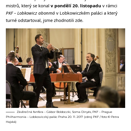
mistrů, který se konal
v pondělí 20. listopadu
v rámci
PKF – Lobkowicz abonmá
v Lobkowiczkém paláci a který
turné odstartoval, jsme zhodnotili
zde
.
Závěrečná fanfára – Gábor Boldoczki, Soma Dinyés, PKF – Prague
Philharmonia – Lobkowiczký palác Praha 20. 11. 2017 (zdroj PKF / foto © Petra
Hajská)