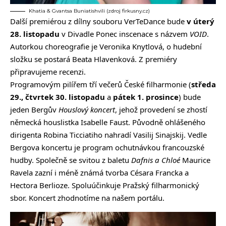
Khatia & Gvantsa Buniatishvili (zdroj firkusny.cz)
Další premiérou z dílny souboru VerTeDance bude
v úterý
28. listopadu
v Divadle Ponec inscenace s názvem
VOID
.
Autorkou choreografie je Veronika Knytlová, o hudební
složku se postará Beata Hlavenková. Z premiéry
připravujeme recenzi.
Programovým pilířem tří večerů České filharmonie (
středa
29.,
čtvrtek 30. listopadu
a
pátek 1. prosince
) bude
jeden Bergův
Houslový koncert
, jehož provedení se zhostí
německá houslistka Isabelle Faust. Původně ohlášeného
dirigenta Robina Ticciatiho nahradí Vasilij Sinajskij. Vedle
Bergova koncertu je program ochutnávkou francouzské
hudby. Společně se svitou z baletu
Dafnis a Chloé
Maurice
Ravela zazní i méně známá tvorba Césara Francka a
Hectora Berlioze. Spoluúčinkuje Pražský filharmonický
sbor. Koncert zhodnotíme na našem portálu.