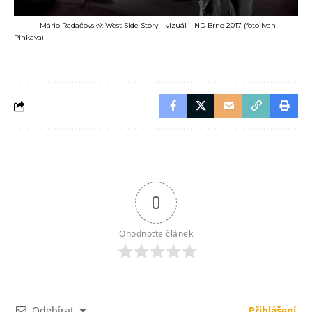
Mário Radačovský: West Side Story – vizuál – ND Brno 2017 (foto Ivan
Pinkava)
0
Ohodnoťte článek
Odebírat
Přihlášení