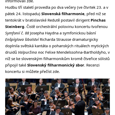
informovali
zde
.
Hudbu tří staletí provedla po dva večery (ve čtvrtek 23. a v
pátek 24. listopadu)
Slovenská filharmonie
, před niž se
tentokrát v bratislavské Redutě postavil dirigent
Pinchas
Steinberg
. Čistě orchestrální polovinu koncertu tvořenou
Symfonií č. 88
Josepha Haydna a symfonickou básní
Enšpíglova šibalství
Richarda Strausse dramaturgicky
doplnila světská kantáta o pohanských rituálech mytických
druidů
Valpuržina noc
Felixe Mendelssohna-Bartholdyho, v
níž se ke slovenským filharmonikům kromě čtveřice sólistů
připojil také
Slovenský filharmonický sbor
. Recenzi
koncertu si můžete přečíst
zde
.