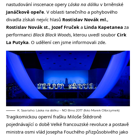
nastudování inscenace opery
Láska na dálku
v brněnské
Janáčkově opeře
. V oblasti tanečního a pohybového
divadla získali nejvíc hlasů
Rostislav Novák ml.
,
Rostislav Novák st.
,
Jozef Fruček
a
Linda Kapetanea
za
performanci
Black Black Woods
, kterou uvedl soubor
Cirk
La Putyka
. O udělení cen jsme informovali
zde
.
K. Saariaho: Láska na dálku – ND Brno 2017 (foto Marek Olbrzymek)
Tragikomickou operní frašku Miloše Štědroně
pojednávající o době Velké francouzské revoluce a postavě
ministra osmi vlád Josepha Fouchého přizpůsobivého jako