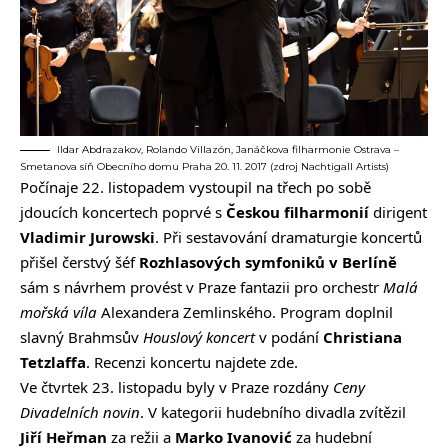
Ildar Abdrazakov, Rolando Villazón, Janáčkova filharmonie Ostrava –
Smetanova síň Obecního domu Praha 20. 11. 2017 (zdroj Nachtigall Artists)
Počínaje 22. listopadem vystoupil na třech po sobě
jdoucích koncertech poprvé s
Českou filharmonií
dirigent
Vladimir Jurowski
. Při sestavování dramaturgie koncertů
přišel čerstvý šéf
Rozhlasových symfoniků v Berlíně
sám s návrhem provést v Praze fantazii pro orchestr
Malá
mořská víla
Alexandera Zemlinského. Program doplnil
slavný Brahmsův
Houslový koncert
v podání
Christiana
Tetzlaffa
. Recenzi koncertu najdete
zde
.
Ve čtvrtek 23. listopadu byly v Praze rozdány
Ceny
Divadelních novin
. V kategorii hudebního divadla zvítězil
Jiří Heřman
za režii a
Marko Ivanović
za hudební