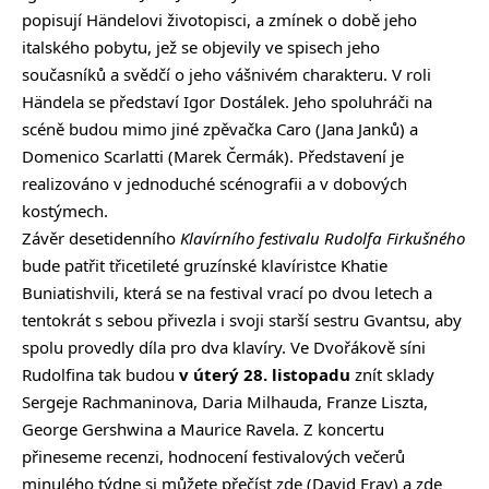
popisují Händelovi životopisci, a zmínek o době jeho
italského pobytu, jež se objevily ve spisech jeho
současníků a svědčí o jeho vášnivém charakteru. V roli
Händela se představí Igor Dostálek. Jeho spoluhráči na
scéně budou mimo jiné zpěvačka Caro (Jana Janků) a
Domenico Scarlatti (Marek Čermák). Představení je
realizováno v jednoduché scénografii a v dobových
kostýmech.
Závěr desetidenního
Klavírního festivalu Rudolfa Firkušného
bude patřit třicetileté gruzínské klavíristce Khatie
Buniatishvili, která se na festival vrací po dvou letech a
tentokrát s sebou přivezla i svoji starší sestru Gvantsu, aby
spolu provedly díla pro dva klavíry. Ve Dvořákově síni
Rudolfina tak budou
v úterý 28. listopadu
znít sklady
Sergeje Rachmaninova, Daria Milhauda, Franze Liszta,
George Gershwina a Maurice Ravela. Z koncertu
přineseme recenzi, hodnocení festivalových večerů
minulého týdne si můžete přečíst
zde
(David Fray) a
zde