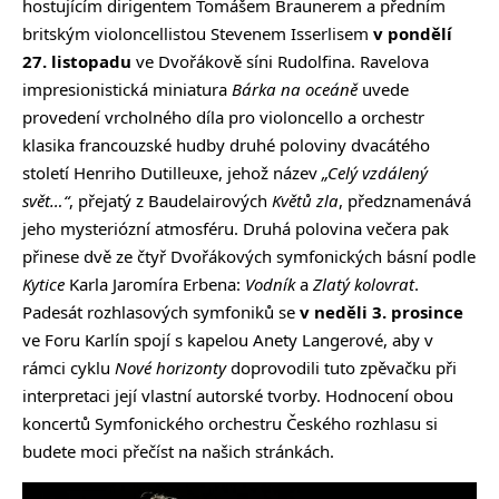
hostujícím dirigentem Tomášem Braunerem a předním
britským violoncellistou Stevenem Isserlisem
v pondělí
27. listopadu
ve Dvořákově síni Rudolfina. Ravelova
impresionistická miniatura
Bárka na oceáně
uvede
provedení vrcholného díla pro violoncello a orchestr
klasika francouzské hudby druhé poloviny dvacátého
století Henriho Dutilleuxe, jehož název
„Celý vzdálený
svět…“
, přejatý z Baudelairových
Květů zla
, předznamenává
jeho mysteriózní atmosféru. Druhá polovina večera pak
přinese dvě ze čtyř Dvořákových symfonických básní podle
Kytice
Karla Jaromíra Erbena:
Vodník
a
Zlatý kolovrat
.
Padesát rozhlasových symfoniků se
v neděli 3. prosince
ve Foru Karlín spojí s kapelou Anety Langerové, aby v
rámci cyklu
Nové horizonty
doprovodili tuto zpěvačku při
interpretaci její vlastní autorské tvorby. Hodnocení obou
koncertů Symfonického orchestru Českého rozhlasu si
budete moci přečíst na našich stránkách.