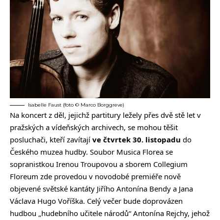
Isabelle Faust (foto © Marco Borggreve)
Na koncert z děl, jejichž partitury ležely přes dvě stě let v
pražských a vídeňských archivech, se mohou těšit
posluchači, kteří zavítají
ve čtvrtek 30. listopadu
do
Českého muzea hudby. Soubor Musica Florea se
sopranistkou Irenou Troupovou a sborem Collegium
Floreum zde provedou v novodobé premiéře nově
objevené světské kantáty Jiřího Antonína Bendy a Jana
Václava Hugo Voříška. Celý večer bude doprovázen
hudbou „hudebního učitele národů“ Antonína Rejchy, jehož