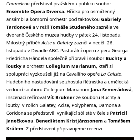
Chameleon
představil pražskému publiku soubor
Ensemble Opera Diversa
. Hříčka pro osmičlenný
ansámbl a komorní orchestr pod taktovkou
Gabriely
Tardonové
a v režii
Tomáše Studeného
zazněla ve
dvoraně Českého muzea hudby v pátek 24. listopadu.
Milostný příběh
Acise a Galatey
zazněl v neděli 26.
listopadu v Divadle ABC. Pastorální operu z pera Georga
Friedricha Händela společně připravili soubor
Buchty a
loutky
a orchestr
Collegium Marianum
, kteří si
spolupráci vyzkoušeli již na Cavalliho opeře
La Calisto
.
Hudebního nastudování se zhostila flétnistka a umělecká
vedoucí souboru Collegium Marianum
Jana Semerádová
,
inscenaci režíroval
Vít Brukner
ze souboru Buchty a
loutky. V rolích Galatey, Acise, Polyphema, Damona a
Coridona se představili vynikající sólisté v čele s
Patricií
Janečkovou
,
Benediktem Kristjánssonem
a
Tomášem
Králem
. Z představení připravujeme recenzi.