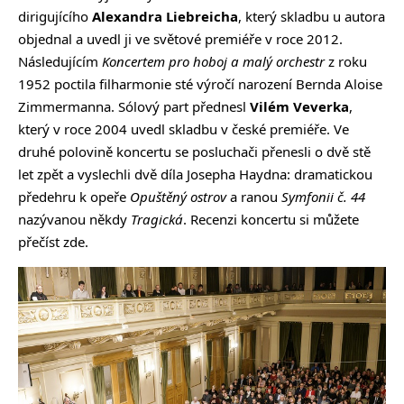
dirigujícího
Alexandra Liebreicha
, který skladbu u autora
objednal a uvedl ji ve světové premiéře v roce 2012.
Následujícím
Koncertem pro hoboj a malý orchestr
z roku
1952 poctila filharmonie sté výročí narození Bernda Aloise
Zimmermanna. Sólový part přednesl
Vilém Veverka
,
který v roce 2004 uvedl skladbu v české premiéře. Ve
druhé polovině koncertu se posluchači přenesli o dvě stě
let zpět a vyslechli dvě díla Josepha Haydna: dramatickou
předehru k opeře
Opuštěný ostrov
a ranou
Symfonii č. 44
nazývanou někdy
Tragická
. Recenzi koncertu si můžete
přečíst
zde
.