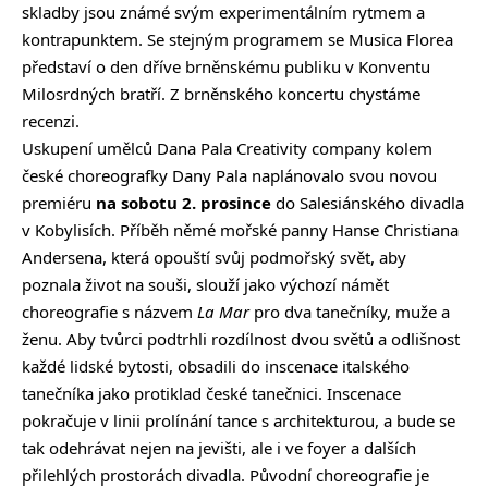
skladby jsou známé svým experimentálním rytmem a
kontrapunktem. Se stejným programem se Musica Florea
představí o den dříve brněnskému publiku v Konventu
Milosrdných bratří. Z brněnského koncertu chystáme
recenzi.
Uskupení umělců Dana Pala Creativity company kolem
české choreografky Dany Pala naplánovalo svou novou
premiéru
na sobotu 2. prosince
do Salesiánského divadla
v Kobylisích. Příběh němé mořské panny Hanse Christiana
Andersena, která opouští svůj podmořský svět, aby
poznala život na souši, slouží jako výchozí námět
choreografie s názvem
La Mar
pro dva tanečníky, muže a
ženu. Aby tvůrci podtrhli rozdílnost dvou světů a odlišnost
každé lidské bytosti, obsadili do inscenace italského
tanečníka jako protiklad české tanečnici. Inscenace
pokračuje v linii prolínání tance s architekturou, a bude se
tak odehrávat nejen na jevišti, ale i ve foyer a dalších
přilehlých prostorách divadla. Původní choreografie je