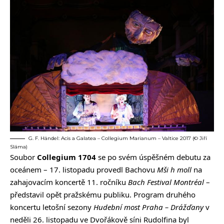
G. F. Händel: Acis a Galatea – Collegium Marianum – Valtice 2017 (© Jiří
Sláma)
Soubor
Collegium 1704
se po svém úspěšném debutu za
oceánem – 17. listopadu provedl Bachovu
Mši h moll
na
zahajovacím koncertě 11. ročníku
Bach Festival Montréal
–
představil opět pražskému publiku. Program druhého
koncertu letošní sezony
Hudební most Praha – Drážďany
v
neděli 26. listopadu ve Dvořákově síni Rudolfina byl