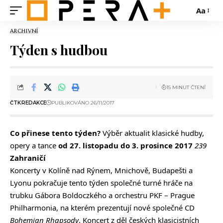
Aa
ARCHIVNÍ
Týden s hudbou
15 MINUT ČTENÍ
ČTK
REDAKCE
PUBLIKOVÁNO 26/11/2017
Co přinese tento týden?
Výběr aktualit klasické hudby,
opery a tance
od 27. listopadu do 3. prosince 2017
239
Zahraničí
Koncerty v Kolíně nad Rýnem, Mnichově, Budapešti a
Lyonu pokračuje tento týden společné turné hráče na
trubku Gábora Boldoczkého a orchestru PKF – Prague
Philharmonia, na kterém prezentují nové společné CD
Bohemian Rhapsody
. Koncert z děl českých klasicistních