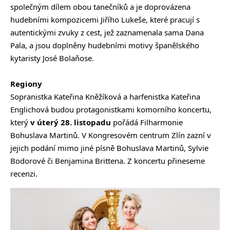
společným dílem obou tanečníků a je doprovázena
hudebními kompozicemi Jiřího Lukeše, které pracují s
autentickými zvuky z cest, jež zaznamenala sama Dana
Pala, a jsou doplněny hudebními motivy španělského
kytaristy José Bolaňose.
Regiony
Sopranistka Kateřina Kněžíková a harfenistka Kateřina
Englichová budou protagonistkami komorního koncertu,
který
v úterý 28. listopadu
pořádá Filharmonie
Bohuslava Martinů. V Kongresovém centrum Zlín zazní v
jejich podání mimo jiné písně Bohuslava Martinů, Sylvie
Bodorové či Benjamina Brittena. Z koncertu přineseme
recenzi.