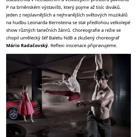
P na brněnském výstavišti, který pojme až tisíc diváků.
Jeden z nejslavnějších a nejhranějších světových muzikálů
na hudbu Leonarda Bernsteina se stal předlohou velkolepé
show různých tanečních žánrů. Choreografie a režie se
chopil umělecký šéf Baletu NdB a zkušený choreograf
Mário Radačovský
. Reflexi inscenace připravujeme.