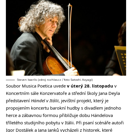
Steven Isserlis (zdroj rozhlas.cz / foto Satoshi Aoyagi)
Soubor Musica Poetica uvede
v úterý 28. listopadu
v
Koncertním sále Konzervatoře a střední školy Jana Deyla
představení
Händel v Itálii
, jevištní projekt, který je
propojením koncertu barokní hudby s divadlem jednoho
herce a zábavnou formou přibližuje dobu Händelova
tříletého studijního pobytu v Itálii. Při psaní scénáře autoři
Igor Dostálek a Jana Janků vycházeli z historek, které