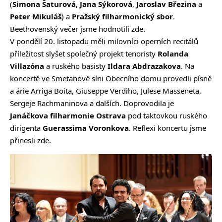
(
Simona Šaturová
,
Jana Sýkorová
,
Jaroslav Březina
a
Peter Mikuláš
) a
Pražský filharmonický sbor
.
Beethovenský večer jsme hodnotili
zde
.
V pondělí 20. listopadu měli milovníci operních recitálů
příležitost slyšet společný projekt tenoristy
Rolanda
Villazóna
a ruského basisty
Ildara Abdrazakova
. Na
koncertě ve Smetanově síni Obecního domu provedli písně
a árie Arriga Boita, Giuseppe Verdiho, Julese Masseneta,
Sergeje Rachmaninova a dalších. Doprovodila je
Janáčkova filharmonie Ostrava
pod taktovkou ruského
dirigenta
Guerassima Voronkova
. Reflexi koncertu jsme
přinesli
zde
.