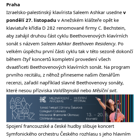
Praha
Izraelsko-palestinský klavírista Saleem Ashkar usedne
v
pondělí 27. listopadu
v Anežském klášteře opět ke
klaviatuře křídla D 282 renomované firmy C. Bechstein,
aby zahájil druhou část cyklu Beethovenových klavírních
sonát s názvem
Saleem Ashkar Beethoven Residency
. Po
velkém úspěchu první části cyklu tak v této sezoně dokončí
během čtyř koncertů kompletní provedení všech
dvaatřiceti Beethovenových klavírních sonát. Na program
prvního recitálu, z něhož přineseme našim čtenářům
recenzi, zařadil například slavné Beethovenovy sonáty,
které nesou přízviska
Valdštejnská
nebo
Měsíční svit
.
Spojení francouzské a české hudby slibuje koncert
Symfonického orchestru Českého rozhlasu s jeho hlavním