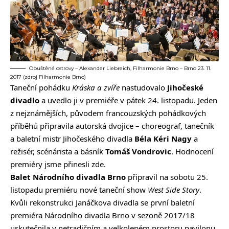
Opuštěné ostrovy – Alexander Liebreich, Filharmonie Brno – Brno 23. 11.
2017 (zdroj Filharmonie Brno)
Taneční pohádku
Kráska a zvíře
nastudovalo
Jihočeské
divadlo
a uvedlo ji v premiéře v pátek 24. listopadu. Jeden
z nejznámějších, původem francouzských pohádkových
příběhů připravila autorská dvojice – choreograf, tanečník
a baletní mistr Jihočeského divadla
Béla Kéri Nagy
a
režisér, scénárista a básník
Tomáš Vondrovic
. Hodnocení
premiéry jsme přinesli zde.
Balet Národního divadla Brno
připravil na sobotu 25.
listopadu premiéru nové taneční show
West Side Story
.
Kvůli rekonstrukci Janáčkova divadla se první baletní
premiéra Národního divadla Brno v sezoně 2017/18
uskutečnila v netradičním a velkolepém prostoru pavilonu