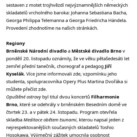
sestaven z motet trojhvězdí nejvýznamnějších německých
skladatelů vrcholného baroka: Johanna Sebastiana Bacha,
Georga Philippa Telemanna a Georga Friedricha Händela.
Provedení zhodnotíme na našich stránkách.
Regiony
Brněnské Národní divadlo
a
Městské divadlo Brno
v
pondělí 20. listopadu oznámily, že ve věku pětašedesáti let
zemřel přední tanečník, choreograf a pedagog
Jiří
Kyselák
. Více jsme informovali
zde
, vzpomínku jeho
studenta, spolupracovníka Opery Plus
Martina Dvořáka si
můžete přečíst
zde
.
Opuštěné ostrovy
byl titul dvou koncertů
Filharmonie
Brno
, které se odehrály v brněnském Besedním domě ve
čtvrtek 23. a v pátek 24. listopadu. Program otevřela
skladba
Meditace obětem tsunami
, kterou napsal jeden z
nejrespektovanějších současných skladatelů Toshio
Hosokawa. Výjimečný zážitek umocnila osobnost