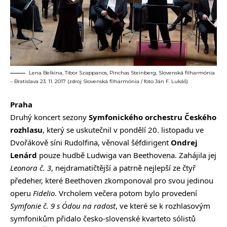
Lena Belkina, Tibor Szappanos, Pinchas Steinberg, Slovenská filharmónia
– Bratislava 23. 11. 2017 (zdroj Slovenská filharmónia / foto Ján F. Lukáš)
Praha
Druhý koncert sezony
Symfonického orchestru Českého
rozhlasu
, který se uskutečnil v pondělí 20. listopadu ve
Dvořákově síni Rudolfina, věnoval šéfdirigent
Ondrej
Lenárd
pouze hudbě Ludwiga van Beethovena. Zahájila jej
Leonora č. 3
, nejdramatičtější a patrně nejlepší ze čtyř
předeher, které Beethoven zkomponoval pro svou jedinou
operu
Fidelio
. Vrcholem večera potom bylo provedení
Symfonie č. 9 s Ódou na radost
, ve které se k rozhlasovým
symfonikům přidalo česko-slovenské kvarteto sólistů