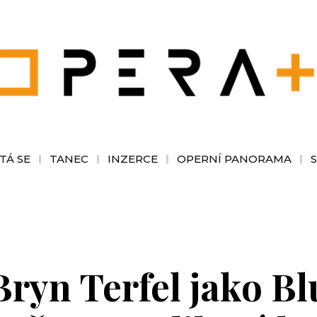
TÁ SE
TANEC
INZERCE
OPERNÍ PANORAMA
Bryn Terfel jako B