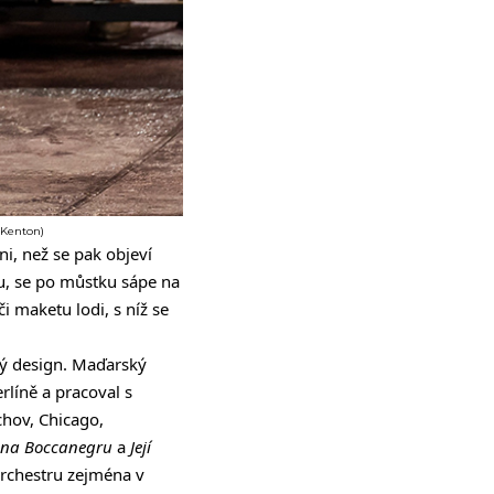
 Kenton)
ni, než se pak objeví
u, se po můstku sápe na
i maketu lodi, s níž se
ný design. Maďarský
líně a pracoval s
chov, Chicago,
ona Boccanegru
a
Její
orchestru zejména v