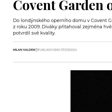
Covent Garden op
Do londýnského operního domu v Covent Ga
z roku 2009. Diváky přitahoval zejména hvězd
potvrdil své kvality.
MILAN VALDEN
PUBLIKOVÁNO 07/03/2024