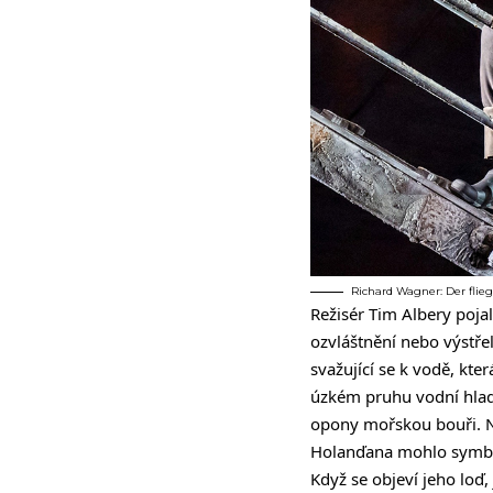
Richard Wagner: Der flieg
Režisér Tim Albery pojal
ozvláštnění nebo výstře
svažující se k vodě, kte
úzkém pruhu vodní hladin
opony mořskou bouři. Ná
Holanďana mohlo symboli
Když se objeví jeho loď