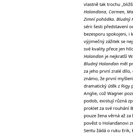
vlastně tak trochu „bli
Holanďana, Carmen, Mad
Zimní pohádka. Bludný
sérii šesti představení 
bezesporu spokojeni, i 
výjimečný zážitek se nej
své kvality přece jen hl
Holanďan
je nejkratší W
Bludný Holanďan
měl pr
za jeho první zralé díl
známo, že první myšlen
dramatický útěk z Rigy 
Anglie, což Wagner pozd
podob, existují různá zp
proklet za své rouhání 
pouze žena věrná až za 
pověst o Holanďanovi zná
Sentu žádá o ruku Erik,