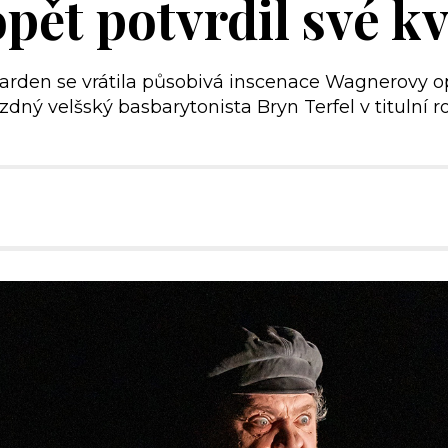
ět potvrdil své kv
rden se vrátila působivá inscenace Wagnerovy op
ný velšský basbarytonista Bryn Terfel v titulní rol