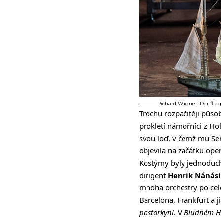
Richard Wagner: Der flieg
Trochu rozpačitěji působi
prokletí námořníci z Ho
svou loď, v čemž mu Sent
objevila na začátku oper
Kostýmy byly jednoduché
dirigent
Henrik Nánás
mnoha orchestry po celé
Barcelona, Frankfurt a 
pastorkyni
. V
Bludném H