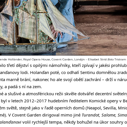
ende Holländer, Royal Opera House, Covent Garden, Londýn – Elisabet Strid (foto Tristram
lo třetí dějství s opilými námořníky, kteří zpívají v jakési prohlub
lanďanovy lodi. Holanďan poté, co odhalí Sentinu domnělou zrad
a marně brání, nakonec ho ale svojí obětí zachrání – drží v náruč
y, a padá s ní na zem.
 a slušivé a atmosférickou režii skvěle dotvářel decentní světel
i
byl v letech 2012–2017 hudebním ředitelem Komické opery v Ber
m světě, stejně jako v řadě operních domů (Neapol, Sevilla, Mni
jiné). V Covent Garden dirigoval mimo jiné
Turandot, Salome, Sim
olanďanovi
volil rychlejší tempa, někdy bohužel na úkor souhry 