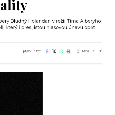
ality
ery Bludný Holanďan v režii Tima Alberyho
i, který i přes jistou hlasovou únavu opět
SDÍLEJTE:
9 MINUT ČTENÍ