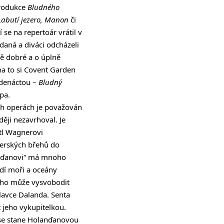
produkce
Bludného
Labutí jezero, Manon
či
se na repertoár vrátil v
odaná a diváci odcházeli
ně dobré a o úplně
na to si Covent Garden
jedenáctou –
Bludný
pa.
h operách je považován
ději nezavrhoval. Je
tl Wagnerovi
everských břehů do
anďanovi“ má mnoho
udí moři a oceány
í ho může vysvobodit
lavce Dalanda. Senta
t jeho vykupitelkou.
e se stane Holanďanovou