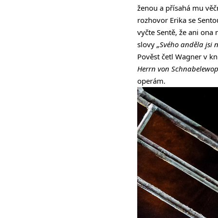
ženou a přísahá mu věčn
rozhovor Erika se Sentou,
vyčte Sentě, že ani ona
slovy
„Svého anděla jsi n
Pověst četl Wagner v kn
Herrn von Schnabelewop
operám.