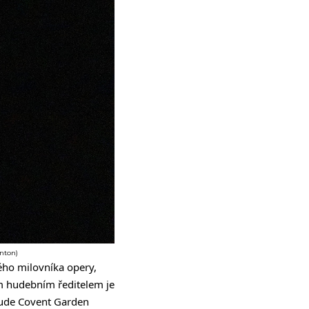
enton)
ho milovníka opery,
m hudebním ředitelem je
bude Covent Garden