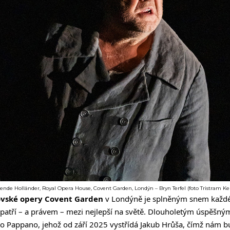
ende Holländer, Royal Opera House, Covent Garden, Londýn – Bryn Terfel (foto Tristram K
ovské opery Covent Garden
v Londýně je splněným snem každé
 patří – a právem – mezi nejlepší na světě. Dlouholetým úspěšný
io Pappano, jehož od září 2025 vystřídá Jakub Hrůša, čímž nám 