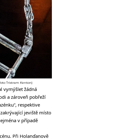
foto Tristram Kenton)
val vymýšlet žádná
odi a zároveň pobřeží
azénku“, respektive
akrývající jeviště místo
zejména v případě
scénu. Při Holanďanově