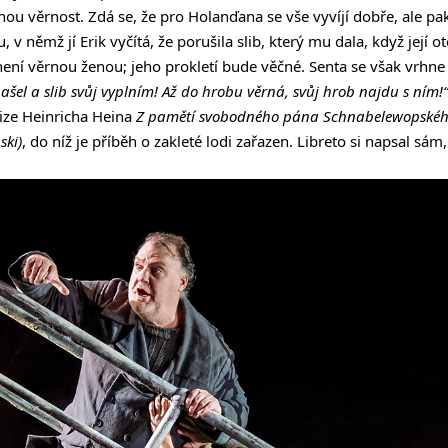
ou věrnost. Zdá se, že pro Holanďana se vše vyvíjí dobře, ale p
 v němž jí Erik vyčítá, že porušila slib, který mu dala, když její 
 není věrnou ženou; jeho prokletí bude věčné. Senta se však vrhne
ašel a slib svůj vyplním! Až do hrobu věrná, svůj hrob najdu s ním!“
ize Heinricha Heina
Z pamětí svobodného pána Schnabelewopskéh
ski)
, do níž je příběh o zakleté lodi zařazen. Libreto si napsal sá