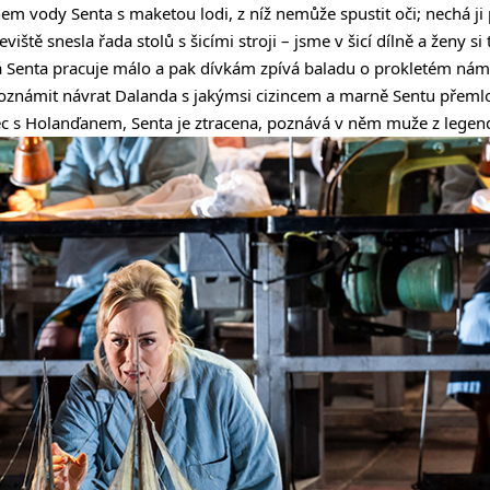
m vody Senta s maketou lodi, z níž nemůže spustit oči; nechá ji p
viště snesla řada stolů s šicími stroji – jsme v šicí dílně a ženy si 
ná Senta pracuje málo a pak dívkám zpívá baladu o prokletém nám
í oznámit návrat Dalanda s jakýmsi cizincem a marně Sentu přeml
tec s Holanďanem, Senta je ztracena, poznává v něm muže z legen