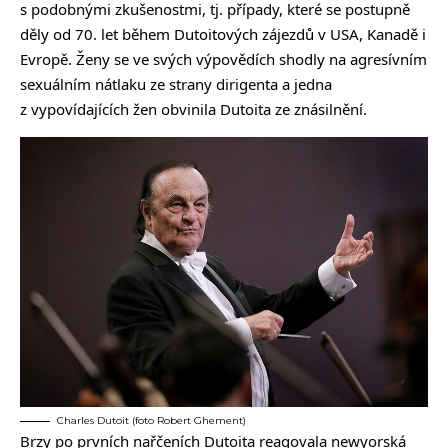
s podobnými zkušenostmi, tj. případy, které se postupně
děly od 70. let během Dutoitových zájezdů v USA, Kanadě i
Evropě. Ženy se ve svých výpovědích shodly na agresívním
sexuálním nátlaku ze strany dirigenta a jedna
z vypovídajících žen obvinila Dutoita ze znásilnění.
Charles Dutoit (foto Robert Ghement)
Brzy po prvních nařčeních Dutoita reagovala newyorská