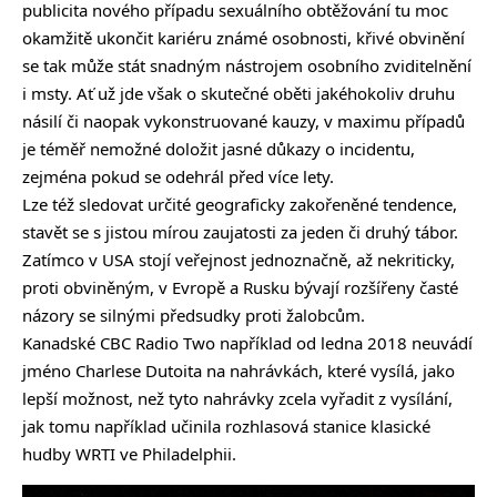
publicita nového případu sexuálního obtěžování tu moc
okamžitě ukončit kariéru známé osobnosti, křivé obvinění
se tak může stát snadným nástrojem osobního zviditelnění
i msty. Ať už jde však o skutečné oběti jakéhokoliv druhu
násilí či naopak vykonstruované kauzy, v maximu případů
je téměř nemožné doložit jasné důkazy o incidentu,
zejména pokud se odehrál před více lety.
Lze též sledovat určité geograficky zakořeněné tendence,
stavět se s jistou mírou zaujatosti za jeden či druhý tábor.
Zatímco v USA stojí veřejnost jednoznačně, až nekriticky,
proti obviněným, v Evropě a Rusku bývají rozšířeny časté
názory se silnými předsudky proti žalobcům.
Kanadské CBC Radio Two například od ledna 2018 neuvádí
jméno Charlese Dutoita na nahrávkách, které vysílá, jako
lepší možnost, než tyto nahrávky zcela vyřadit z vysílání,
jak tomu například učinila rozhlasová stanice klasické
hudby WRTI ve Philadelphii.