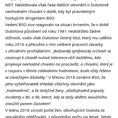
MET. Následovala však řada dalších obvinění o Dutoitově
nevhodném chování v době, kdy byl pravidelným
hostujícím dirigentem BSO.
Vedení BSO sice reagovalo na situaci tvrzením, že v době
Dutoitova působení od roku 1981 neobdrželo žádné
stížnosti, vzalo však Dutoitovi čestný titul, který mu udělilo
roku 2016 a přerušilo s ním veškeré pracovní závazky
s oficiálním prohlášením: „
Bostonský symfonický orchestr se
zavazuje k zásadě nulové tolerance vůči každému, kdo
projevuje nevhodné chování na pracovišti, a chování, které je
v rozporu s těmito základními hodnotami, bude vždy řešeno
se závažnými důsledky
.“ V březnu 2018 oznámil BSO, že
jeho vyšetřovatelé shledali všechny obvinění jako
„
hodnověrná
“, a že dotyčné ženy „
důvěryhodně popsaly
incidenty v 80. a 90. letech, kdy se staly oběťmi sexuálního
zneužití panem Dutoitem
“.
V lednu 2018 vzrostl počet žen, obviňujících Dutoita ze
sexuálního obtěžování, z původního počtu na deset. Tehdy