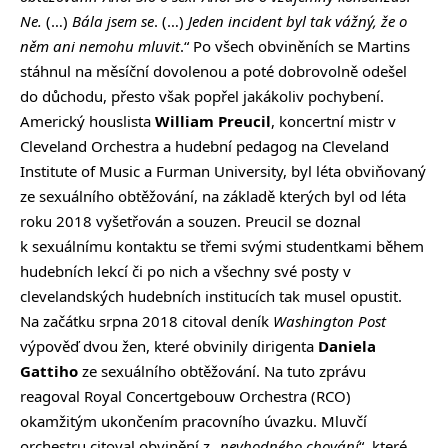
Ne.
(…)
Bála jsem se
. (…)
Jeden incident byl tak vážný, že o
něm ani nemohu mluvit
.“ Po všech obviněních se Martins
stáhnul na měsíční dovolenou a poté dobrovolně odešel
do důchodu, přesto však popřel jakákoliv pochybení.
Americký houslista
William Preucil
, koncertní mistr v
Cleveland Orchestra a hudební pedagog na Cleveland
Institute of Music a Furman University, byl léta obviňovaný
ze sexuálního obtěžování, na základě kterých byl od léta
roku 2018 vyšetřován a souzen. Preucil se doznal
k sexuálnímu kontaktu se třemi svými studentkami během
hudebních lekcí či po nich a všechny své posty v
clevelandských hudebních institucích tak musel opustit.
Na začátku srpna 2018 citoval deník
Washington Post
výpověď dvou žen, které obvinily dirigenta
Daniela
Gattiho
ze sexuálního obtěžování. Na tuto zprávu
reagoval Royal Concertgebouw Orchestra (RCO)
okamžitým ukončením pracovního úvazku. Mluvčí
orchestru citoval obvinění z „
nevhodného chování
“, které