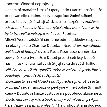
koncertní činnosti neprojevily.
Generální manažer římské Opery Carlo Fuortes oznámil, že
proti Danielle Gattimu nebylo započato žádné stíhání
proto, že obvinění sahají až dvacet let nazpět. „
Nemůžeme
odsoudit nikoho bez řádného vyšetřování. Domnívám se, že
by to bylo velice nebezpečné
,“ uvedl Fuortes.
Mluvčí Petrohradské filharmonie odmítli jakkoliv reagovat
na otázky okolo Charlese Dutoita. „
Více než on, mě zklamal
svět klasické hudby
,“ uvedla Paula Rasmussen, americká
pěvkyně, která tvrdí, že ji Dutoit před třiceti lety k sobě
násilím tisknul a snažil se strčit její ruku do svých kalhot.
„
Nikdo ho nenutí nic vysvětlit, nebo se omluvit. A proto lidé (v
podobných případech) raději mlčí
.“
„
Dokazuje to, že svět klasické hudby nechce přiznat, že je tu
problém
.“ řekla francouzská pěvkyně Anne-Sophie Schmidt,
která v Dutoitově kauze vystoupila s podobnou zkušeností.
„
Dostávám zprávy – Facebook, maily – od mladých pěvkyň,
které děkují, že jsem promluvila
.“ Na druhou stranu dodává: