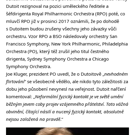
Dutoit rezignoval na pozici uměleckého ředitele a
šéfdirigenta Royal Philharmonic Orchestra (RPO) poté, co
mluvčí RPO již v prosinci 2017 oznámili, že po dohodě
s Dutoitem budou zrušeny všechny jeho závazky vůči
orchestru. Vzor RPO a BSO následovaly orchestry San
Francisco Symphony, New York Philharmonic, Philadelphia
Orchestra (PO), který též zrušil jeho titul čestného
dirigenta, Sydney Symphony Orchestra a Chicago
Symphony Orchestra.
Joe Kluger, prezident PO uvedl, že o Dutoitově „
nevhodném
flirtování
“ se všeobecně vědělo, ale nikdo tyto záležitosti za
dobu jeho působení nevynesl na veřejnost. Dutoit nařčení
komentoval: „
Neformální fyzický kontakt je ve světě umění
běžným jevem coby projev vzájemného přátelství. Tato vážná
obvinění, čítající násilí a nucený fyzický kontakt, absolutně
nejsou založená na pravdě
.“