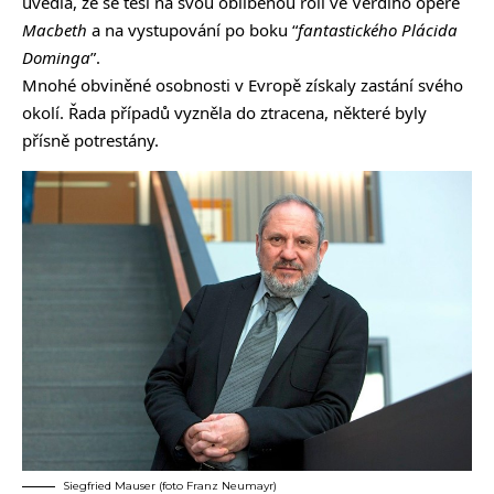
uvedla, že se těší na svou oblíbenou roli ve Verdiho opeře
Macbeth
a na vystupování po boku “
fantastického Plácida
Dominga
”.
Mnohé obviněné osobnosti v Evropě získaly zastání svého
okolí. Řada případů vyzněla do ztracena, některé byly
přísně potrestány.
Siegfried Mauser (foto Franz Neumayr)