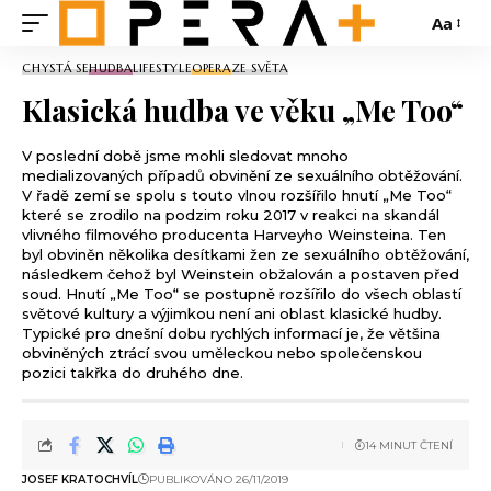
Aa
CHYSTÁ SE
HUDBA
LIFESTYLE
OPERA
ZE SVĚTA
Klasická hudba ve věku „Me Too“
V poslední době jsme mohli sledovat mnoho
medializovaných případů obvinění ze sexuálního obtěžování.
V řadě zemí se spolu s touto vlnou rozšířilo hnutí „Me Too“
které se zrodilo na podzim roku 2017 v reakci na skandál
vlivného filmového producenta Harveyho Weinsteina. Ten
byl obviněn několika desítkami žen ze sexuálního obtěžování,
následkem čehož byl Weinstein obžalován a postaven před
soud. Hnutí „Me Too“ se postupně rozšířilo do všech oblastí
světové kultury a výjimkou není ani oblast klasické hudby.
Typické pro dnešní dobu rychlých informací je, že většina
obviněných ztrácí svou uměleckou nebo společenskou
pozici takřka do druhého dne.
14 MINUT ČTENÍ
JOSEF KRATOCHVÍL
PUBLIKOVÁNO 26/11/2019