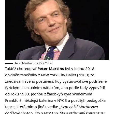
Peter Martins (zdroj YouTube)
Taktéž choreograf
Peter Martins
byl v lednu 2018
obviněn tanečníky z New York City Ballet (NYCB) ze
zneužívání svého postavení, kdy vystavoval své podřízené
fyzickým i sexuálním nátlakům, a to podle řady výpovědí
od roku 1983. Jednou z žalobkyň byla Wilhelmina
Frankfurt, někdejší balerína v NYCB a pozdější pedagožka
tance, která mimo jiné uvedla: „
Jsem obětí Martinsova
obtěžování? Ano. Šlo o sex? Ano. Šlo o vzájemný konsenzus?