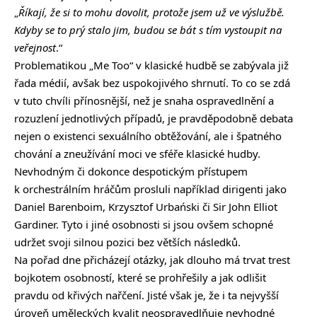
„
Říkají, že si to mohu dovolit, protože jsem už ve výslužbě.
Kdyby se to prý stalo jim, budou se bát s tím vystoupit na
veřejnost
.“
Problematikou „Me Too“ v klasické hudbě se zabývala již
řada médií, avšak bez uspokojivého shrnutí. To co se zdá
v tuto chvíli přínosnější, než je snaha ospravedlnění a
rozuzlení jednotlivých případů, je pravděpodobně debata
nejen o existenci sexuálního obtěžování, ale i špatného
chování a zneužívání moci ve sféře klasické hudby.
Nevhodným či dokonce despotickým přístupem
k orchestrálním hráčům prosluli například dirigenti jako
Daniel Barenboim, Krzysztof Urbański či Sir John Elliot
Gardiner. Tyto i jiné osobnosti si jsou ovšem schopné
udržet svoji silnou pozici bez větších následků.
Na pořad dne přicházejí otázky, jak dlouho má trvat trest
bojkotem osobností, které se prohřešily a jak odlišit
pravdu od křivých nařčení. Jisté však je, že i ta nejvyšší
úroveň uměleckých kvalit neospravedlňuje nevhodné