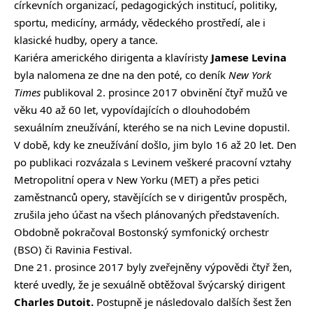
církevních organizací, pedagogických institucí, politiky,
sportu, medicíny, armády, vědeckého prostředí, ale i
klasické hudby, opery a tance.
Kariéra amerického dirigenta a klavíristy
Jamese Levina
byla nalomena ze dne na den poté, co deník
New York
Times
publikoval 2. prosince 2017 obvinění čtyř mužů ve
věku 40 až 60 let, vypovídajících o dlouhodobém
sexuálním zneužívání, kterého se na nich Levine dopustil.
V době, kdy ke zneužívání došlo, jim bylo 16 až 20 let. Den
po publikaci rozvázala s Levinem veškeré pracovní vztahy
Metropolitní opera v New Yorku (MET) a přes petici
zaměstnanců opery, stavějících se v dirigentův prospěch,
zrušila jeho účast na všech plánovaných představeních.
Obdobně pokračoval Bostonský symfonický orchestr
(BSO) či Ravinia Festival.
Dne 21. prosince 2017 byly zveřejněny výpovědi čtyř žen,
které uvedly, že je sexuálně obtěžoval švýcarský dirigent
Charles Dutoit.
Postupně je následovalo dalších šest žen