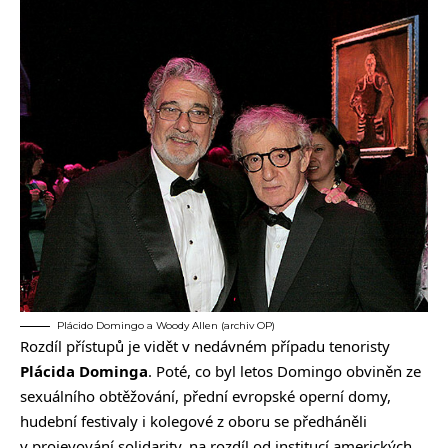
Plácido Domingo a Woody Allen (archiv OP)
Rozdíl přístupů je vidět v nedávném případu tenoristy
Plácida Dominga
. Poté, co byl letos Domingo obviněn ze
sexuálního obtěžování, přední evropské operní domy,
hudební festivaly i kolegové z oboru se předháněli
v projevování solidarity, na rozdíl od institucí amerických,