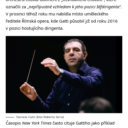
označili za „
nepřípustné vzhledem k jeho pozici šéfdirigenta
“.
V prosinci téhož roku mu nabídla místo uměleckého
ředitele Římská opera, kde Gatti působil již od roku 2016
v pozici hostujícího dirigenta.
Daniele Gatti (foto Roberto Serra)
Časopis
New York Times
často cituje Gattiho jako příklad