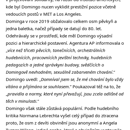
kde byl Domingo nucen vyklidit prestižní pozice včetně
vedoucích postů v MET a Los Angeles.
Dominga v roce 2019 obžalovalo celkem osm pěvkyň a
jedna baletka, načež případy se datují do 80. let.
Odehrávaly se v prostředí, kde měl Domingo výsadní
pozici a hierarchické postavení. Agentura AP informovala o
„
více než třiceti pěvcích, tanečnících, orchestrálních
hudebnících
,
pracovnících
jevištní techniky, hudebních
pedagozích a jedné správkyni budovy, svědčících o
Domingově nevhodném, sexuálně zabarveném chování
.“
Domingo uvedl: „
Domníval jsem se, že mé chování bylo vždy
vítáno a přijímáno se souhlasem
.” Poukazoval též na to, že
„
pravidla a normy, které nyní převažují, jsou zcela odlišné od
těch v minulosti.
“
Domingo však stále zůstává populární. Podle hudebního
kritika Normana Lebrechta vyšel celý případ do ztracena
proto, že osm z devíti obvinění jsou anonymní a Angela
Turner Wilson, jediná osoba, která s obviněním vystoupila