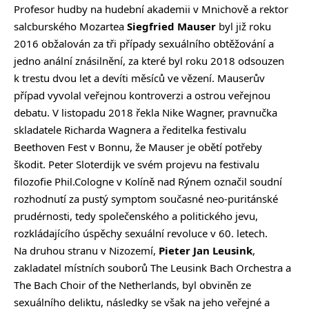
Profesor hudby na hudební akademii v Mnichově a rektor
salcburského Mozartea
Siegfried Mauser
byl již roku
2016 obžalován za tři případy sexuálního obtěžování a
jedno anální znásilnění, za které byl roku 2018 odsouzen
k trestu dvou let a devíti měsíců ve vězení. Mauserův
případ vyvolal veřejnou kontroverzi a ostrou veřejnou
debatu. V listopadu 2018 řekla Nike Wagner, pravnučka
skladatele Richarda Wagnera a ředitelka festivalu
Beethoven Fest v Bonnu, že Mauser je obětí potřeby
škodit. Peter Sloterdijk ve svém projevu na festivalu
filozofie Phil.Cologne v Kolíně nad Rýnem označil soudní
rozhodnutí za pustý symptom současné neo-puritánské
prudérnosti, tedy společenského a politického jevu,
rozkládajícího úspěchy sexuální revoluce v 60. letech.
Na druhou stranu v Nizozemí,
Pieter Jan Leusink
,
zakladatel místních souborů The Leusink Bach Orchestra a
The Bach Choir of the Netherlands, byl obviněn ze
sexuálního deliktu, následky se však na jeho veřejné a