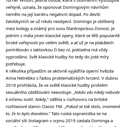
veřejně, uznala, že oponovat Domingovým návrhům
nemělo na její kariéru negativní dopad. Po devíti
žalobkyních se už nikdo neobjevil. Domingo je oblíbený
mezi kolegy a známý pro svou filantropickou činnost. Je
jedním z mála jmen klasické opery, které se těší popularitě
široké veřejnosti po celém světě, a ať už je na plakátech
portrétován s taktovkou či bez ní, pokladna má vždy
vyprodáno. Svět klasické hudby ho tedy do jisté míry
potřebuje.
K několika případům se aktivně vyjádřila operní hvězda
Anna Netrebko s řadou problematických tvrzení. V dubnu
2018 prohlásila, že ve světě klasické hudby problém
sexuálního obtěžování neexistuje: „
Nikdo vás nikdy nebude
k ničemu nutit. Nikdy
,“ sdělila v rozhovoru na britské
rozhlasové stanici Classic FM. „
Pokud se tak stalo, znamená
to, že to bylo dovoleno
.“ Tato ruská sopranistka se na
sociální síti Instagram v srpnu 2019 zastala Dominga a