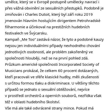
umělce, který se v Evropě postupně umělecky navrací i
přes vážná obvinění ze sexuálních přestupků. Podobně je
zmiňován i Charles Dutoit, který byl září roku 2019
jmenován hlavním hostujícím dirigentem Petrohradské
filharmonie a účinkoval na prestižních hudebních
festivalech ve Švýcarsku.
Kampaň „Me Too“ zastává názor, že tyto a podobné kauzy
nejsou jen individuálními případy nevhodného chování
jednotlivých osobností, ale problém zakořeněný ve
společnosti hlouběji, než se na první pohled zdá.
Průzkum americké společnosti Incorporated Society of
Musicians prokázal, že celkem 60 procent dotázaných,
kteří pracovali ve sféře klasické hudby, měli zkušenosti
s určitou formou tlaku a diskriminace. U většiny těchto
případů se jednalo o sexuální obtěžování, nejvíce
v prostředí orchestrů a operních souborů, nezřídka však
též v oblasti hudebního školství.
Vše má ale také odvrácené strany mince. Pokud má