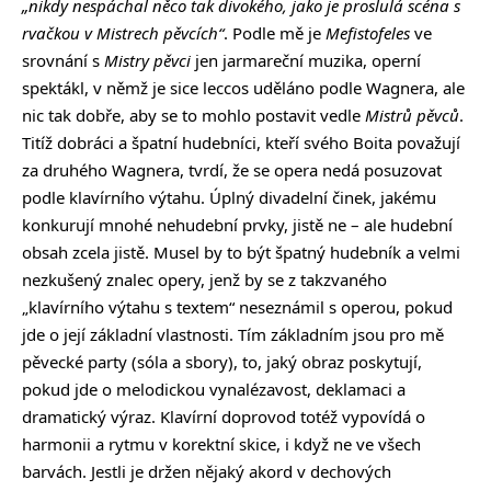
„nikdy nespáchal něco tak divokého, jako je proslulá scéna s
rvačkou v Mistrech pěvcích“
. Podle mě je
Mefistofeles
ve
srovnání s
Mistry pěvci
jen jarmareční muzika, operní
spektákl, v němž je sice leccos uděláno podle Wagnera, ale
nic tak dobře, aby se to mohlo postavit vedle
Mistrů pěvců
.
Titíž dobráci a špatní hudebníci, kteří svého Boita považují
za druhého Wagnera, tvrdí, že se opera nedá posuzovat
podle klavírního výtahu. Úplný divadelní činek, jakému
konkurují mnohé nehudební prvky, jistě ne – ale hudební
obsah zcela jistě. Musel by to být špatný hudebník a velmi
nezkušený znalec opery, jenž by se z takzvaného
„klavírního výtahu s textem“ neseznámil s operou, pokud
jde o její základní vlastnosti. Tím základním jsou pro mě
pěvecké party (sóla a sbory), to, jaký obraz poskytují,
pokud jde o melodickou vynalézavost, deklamaci a
dramatický výraz. Klavírní doprovod totéž vypovídá o
harmonii a rytmu v korektní skice, i když ne ve všech
barvách. Jestli je držen nějaký akord v dechových