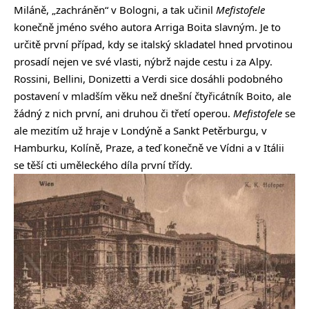
Miláně, „zachráněn“ v Bologni, a tak učinil
Mefistofele
konečně jméno svého autora Arriga Boita slavným. Je to
určitě první případ, kdy se italský skladatel hned prvotinou
prosadí nejen ve své vlasti, nýbrž najde cestu i za Alpy.
Rossini, Bellini, Donizetti a Verdi sice dosáhli podobného
postavení v mladším věku než dnešní čtyřicátník Boito, ale
žádný z nich první, ani druhou či třetí operou.
Mefistofele
se
ale mezitím už hraje v Londýně a Sankt Petěrburgu, v
Hamburku, Kolíně, Praze, a teď konečně ve Vídni a v Itálii
se těší cti uměleckého díla první třídy.