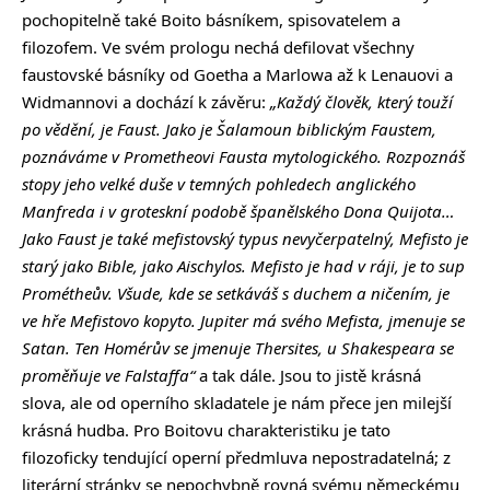
pochopitelně také Boito básníkem, spisovatelem a
filozofem. Ve svém prologu nechá defilovat všechny
faustovské básníky od Goetha a Marlowa až k Lenauovi a
Widmannovi a dochází k závěru:
„Každý člověk, který touží
po vědění, je Faust. Jako je Šalamoun biblickým Faustem,
poznáváme v Prometheovi Fausta mytologického. Rozpoznáš
stopy jeho velké duše v temných pohledech anglického
Manfreda i v groteskní podobě španělského Dona Quijota…
Jako Faust je také mefistovský typus nevyčerpatelný, Mefisto je
starý jako Bible, jako Aischylos. Mefisto je had v ráji, je to sup
Prométheův. Všude, kde se setkáváš s duchem a ničením, je
ve hře Mefistovo kopyto. Jupiter má svého Mefista, jmenuje se
Satan. Ten Homérův se jmenuje Thersites, u Shakespeara se
proměňuje ve Falstaffa“
a tak dále. Jsou to jistě krásná
slova, ale od operního skladatele je nám přece jen milejší
krásná hudba. Pro Boitovu charakteristiku je tato
filozoficky tendující operní předmluva nepostradatelná; z
literární stránky se nepochybně rovná svému německému