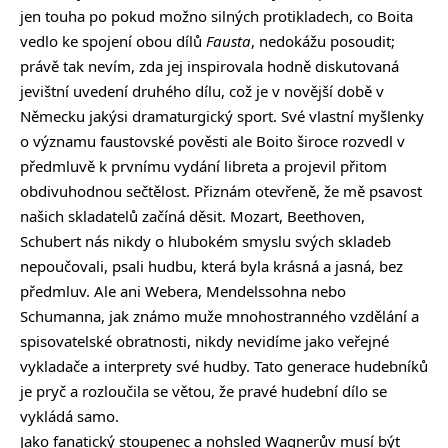
jen touha po pokud možno silných protikladech, co Boita
vedlo ke spojení obou dílů
Fausta
, nedokážu posoudit;
právě tak nevím, zda jej inspirovala hodně diskutovaná
jevištní uvedení druhého dílu, což je v novější době v
Německu jakýsi dramaturgický sport. Své vlastní myšlenky
o významu faustovské pověsti ale Boito široce rozvedl v
předmluvě k prvnímu vydání libreta a projevil přitom
obdivuhodnou sečtělost. Přiznám otevřeně, že mě psavost
našich skladatelů začíná děsit. Mozart, Beethoven,
Schubert nás nikdy o hlubokém smyslu svých skladeb
nepoučovali, psali hudbu, která byla krásná a jasná, bez
předmluv. Ale ani Webera, Mendelssohna nebo
Schumanna, jak známo muže mnohostranného vzdělání a
spisovatelské obratnosti, nikdy nevidíme jako veřejné
vykladače a interprety své hudby. Tato generace hudebníků
je pryč a rozloučila se větou, že pravé hudební dílo se
vykládá samo.
Jako fanatický stoupenec a nohsled Wagnerův musí být