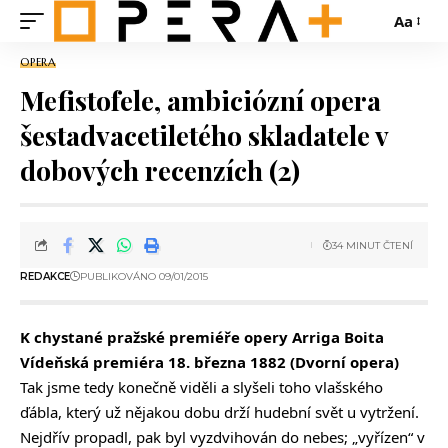
Aa
OPERA
Mefistofele, ambiciózní opera
šestadvacetiletého skladatele v
dobových recenzích (2)
34 MINUT ČTENÍ
REDAKCE
PUBLIKOVÁNO 09/01/2015
K chystané pražské premiéře opery Arriga Boita
Vídeňská premiéra 18. března 1882 (Dvorní opera)
Tak jsme tedy konečně viděli a slyšeli toho vlašského
ďábla, který už nějakou dobu drží hudební svět u vytržení.
Nejdřív propadl, pak byl vyzdvihován do nebes; „vyřízen“ v