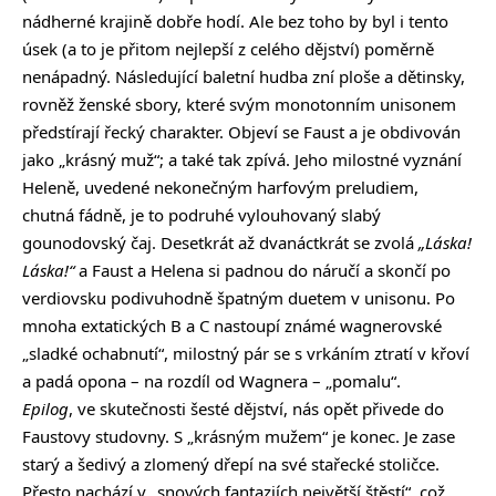
nádherné krajině dobře hodí. Ale bez toho by byl i tento
úsek (a to je přitom nejlepší z celého dějství) poměrně
nenápadný. Následující baletní hudba zní ploše a dětinsky,
rovněž ženské sbory, které svým monotonním unisonem
předstírají řecký charakter. Objeví se Faust a je obdivován
jako „krásný muž“; a také tak zpívá. Jeho milostné vyznání
Heleně, uvedené nekonečným harfovým preludiem,
chutná fádně, je to podruhé vylouhovaný slabý
gounodovský čaj. Desetkrát až dvanáctkrát se zvolá
„Láska!
Láska!“
a Faust a Helena si padnou do náručí a skončí po
verdiovsku podivuhodně špatným duetem v unisonu. Po
mnoha extatických B a C nastoupí známé wagnerovské
„sladké ochabnutí“, milostný pár se s vrkáním ztratí v křoví
a padá opona – na rozdíl od Wagnera – „pomalu“.
Epilog
, ve skutečnosti šesté dějství, nás opět přivede do
Faustovy studovny. S „krásným mužem“ je konec. Je zase
starý a šedivý a zlomený dřepí na své stařecké stoličce.
Přesto nachází v „snových fantaziích největší štěstí“, což