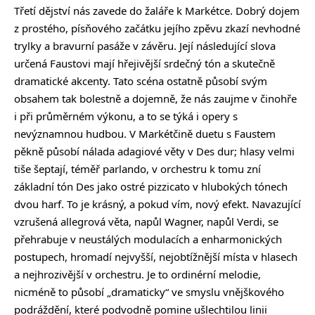
Třetí dějství nás zavede do žaláře k Markétce. Dobrý dojem
z prostého, písňového začátku jejího zpěvu zkazí nevhodné
trylky a bravurní pasáže v závěru. Její následující slova
určená Faustovi mají hřejivější srdečný tón a skutečně
dramatické akcenty. Tato scéna ostatně působí svým
obsahem tak bolestně a dojemně, že nás zaujme v činohře
i při průměrném výkonu, a to se týká i opery s
nevýznamnou hudbou. V Markétčině duetu s Faustem
pěkně působí nálada adagiové věty v Des dur; hlasy velmi
tiše šeptají, téměř parlando, v orchestru k tomu zní
základní tón Des jako ostré pizzicato v hlubokých tónech
dvou harf. To je krásný, a pokud vím, nový efekt. Navazující
vzrušená allegrová věta, napůl Wagner, napůl Verdi, se
přehrabuje v neustálých modulacích a enharmonických
postupech, hromadí nejvyšší, nejobtížnější místa v hlasech
a nejhrozivější v orchestru. Je to ordinérní melodie,
nicméně to působí „dramaticky“ ve smyslu vnějškového
podráždění, které podvodně pomine ušlechtilou linii