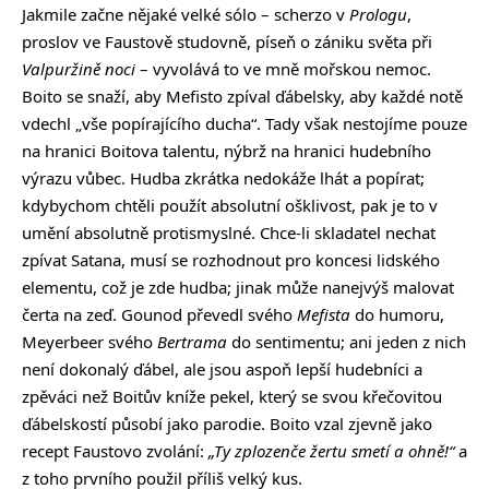
Jakmile začne nějaké velké sólo – scherzo v
Prologu
,
proslov ve Faustově studovně, píseň o zániku světa při
Valpuržině noci
– vyvolává to ve mně mořskou nemoc.
Boito se snaží, aby Mefisto zpíval ďábelsky, aby každé notě
vdechl „vše popírajícího ducha“. Tady však nestojíme pouze
na hranici Boitova talentu, nýbrž na hranici hudebního
výrazu vůbec. Hudba zkrátka nedokáže lhát a popírat;
kdybychom chtěli použít absolutní ošklivost, pak je to v
umění absolutně protismyslné. Chce-li skladatel nechat
zpívat Satana, musí se rozhodnout pro koncesi lidského
elementu, což je zde hudba; jinak může nanejvýš malovat
čerta na zeď. Gounod převedl svého
Mefista
do humoru,
Meyerbeer svého
Bertrama
do sentimentu; ani jeden z nich
není dokonalý ďábel, ale jsou aspoň lepší hudebníci a
zpěváci než Boitův kníže pekel, který se svou křečovitou
ďábelskostí působí jako parodie. Boito vzal zjevně jako
recept Faustovo zvolání:
„Ty zplozenče žertu smetí a ohně!“
a
z toho prvního použil příliš velký kus.