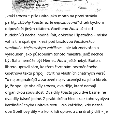
„Znáš Fausta?“
píše Boito jako motto na první stránku
partity.
„Ubohý Fauste, už tě nepoznávám!“
chtěli bychom
odpovědět jiným citátem. Goetheho
Faust
už si od
hudebníků nechal hodně líbit, dobrého i špatného – miska
vah s tím špatným klesá pod Lisztovou
Faustovskou
symfonií
a
Mefistovským valčíkem
– ale tak znetvořen a
vyklouben jako působením tohoto maestra, jenž nechce
být Ital a nemůže být Němec,
Faust
ještě nebyl. Boito si
libreto upravil sám, ke třem čtvrtinám nezměněného
Goethova textu připojil čtvrtinu vlastních chatrných veršů.
To nejoriginálnější a zároveň nejzvrácenější na jeho libretu
je, že spojuje oba díly
Fausta
, dva děje, které nemají
organickou souvislost. Dva díly
Fausta
jsou dvě básně, ne
dva díly básně jedné. Z praktického hlediska z toho vyplývá
kardinální chyba Boitova textu: Pro každého, kdo nezná
oba Goethovy díly – a kolik lidí opravdu zná druhý díl? – je