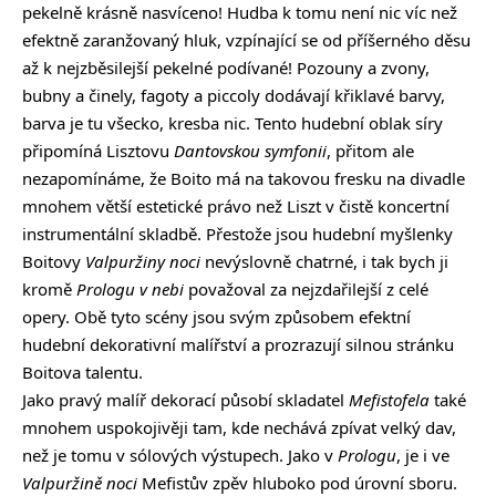
pekelně krásně nasvíceno! Hudba k tomu není nic víc než
efektně zaranžovaný hluk, vzpínající se od příšerného děsu
až k nejzběsilejší pekelné podívané! Pozouny a zvony,
bubny a činely, fagoty a piccoly dodávají křiklavé barvy,
barva je tu všecko, kresba nic. Tento hudební oblak síry
připomíná Lisztovu
Dantovskou symfonii
, přitom ale
nezapomínáme, že Boito má na takovou fresku na divadle
mnohem větší estetické právo než Liszt v čistě koncertní
instrumentální skladbě. Přestože jsou hudební myšlenky
Boitovy
Valpuržiny noci
nevýslovně chatrné, i tak bych ji
kromě
Prologu v nebi
považoval za nejzdařilejší z celé
opery. Obě tyto scény jsou svým způsobem efektní
hudební dekorativní malířství a prozrazují silnou stránku
Boitova talentu.
Jako pravý malíř dekorací působí skladatel
Mefistofela
také
mnohem uspokojivěji tam, kde nechává zpívat velký dav,
než je tomu v sólových výstupech. Jako v
Prologu
, je i ve
Valpuržině noci
Mefistův zpěv hluboko pod úrovní sboru.