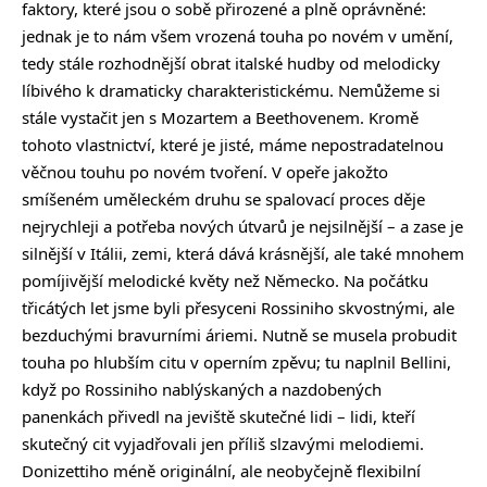
faktory, které jsou o sobě přirozené a plně oprávněné:
jednak je to nám všem vrozená touha po novém v umění,
tedy stále rozhodnější obrat italské hudby od melodicky
líbivého k dramaticky charakteristickému. Nemůžeme si
stále vystačit jen s Mozartem a Beethovenem. Kromě
tohoto vlastnictví, které je jisté, máme nepostradatelnou
věčnou touhu po novém tvoření. V opeře jakožto
smíšeném uměleckém druhu se spalovací proces děje
nejrychleji a potřeba nových útvarů je nejsilnější – a zase je
silnější v Itálii, zemi, která dává krásnější, ale také mnohem
pomíjivější melodické květy než Německo. Na počátku
třicátých let jsme byli přesyceni Rossiniho skvostnými, ale
bezduchými bravurními áriemi. Nutně se musela probudit
touha po hlubším citu v operním zpěvu; tu naplnil Bellini,
když po Rossiniho nablýskaných a nazdobených
panenkách přivedl na jeviště skutečné lidi – lidi, kteří
skutečný cit vyjadřovali jen příliš slzavými melodiemi.
Donizettiho méně originální, ale neobyčejně flexibilní