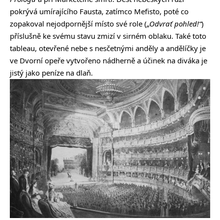
pokrývá umírajícího Fausta, zatímco Mefisto, poté co
zopakoval nejodpornější místo své role (
„Odvrať pohled!“
)
příslušně ke svému stavu zmizí v sirném oblaku. Také toto
tableau, otevřené nebe s nesčetnými anděly a andělíčky je
ve Dvorní opeře vytvořeno nádherně a účinek na diváka je
jistý jako peníze na dlaň.