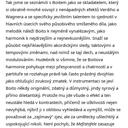
Tak jsme se seznámili s Boitem jako se skladatelem, který
si obratně mnohé osvojil z nenápadných efektů Verdiho a
Wagnera a se specificky jevištním talentem to sjednotil v
hlavních úsecích svého působivého smíšeného díla. Jako
melodik náleží Boito k nejméně vynalézavým, jako
harmonik k nejdrzejším a nejnevkusnějším. Snaží se
působit nejkřiklavějšími akordickými sledy, taktovými a
tempovými změnami, nad nimiž se tají dech, a neustálým
modulováním. Hudebník si všimne, že se Boitova
harmonie pohybuje mezi přesyceností a chatrností a v
partituře se roztahuje právě tak často prázdný dvojhlas
jako ohlušující zvukový zmatek. V instrumentaci se jeví
Boito někdy originální, zdatný a důmyslný, jindy syrový a
přímo diletantský. Protože mu jde všude o efekt a ten
neustále hledá v kontrastech, přičemž se ošklivosti nejen
nevyhýbá, nýbrž ji s oblibou vyhledává a vymýšlí, může se
považovat za „zajímavý“ zjev, ale za umělecky ušlechtilý a
uspokojující nikoli. Není pochyb, že
Mefistofele
zasazuje