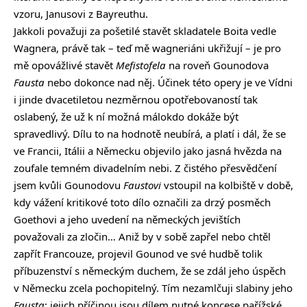
vzoru, Janusovi z Bayreuthu.
Jakkoli považuji za pošetilé stavět skladatele Boita vedle
Wagnera, právě tak – teď mě wagneriáni ukřižují – je pro
mě opovážlivé stavět
Mefistofela
na roveň Gounodova
Fausta
nebo dokonce nad něj. Účinek této opery je ve Vídni
i jinde dvacetiletou nezměrnou opotřebovaností tak
oslabený, že už k ní možná málokdo dokáže být
spravedlivý. Dílu to na hodnotě neubírá, a platí i dál, že se
ve Francii, Itálii a Německu objevilo jako jasná hvězda na
zoufale temném divadelním nebi. Z čistého přesvědčení
jsem kvůli Gounodovu
Faustovi
vstoupil na kolbiště v době,
kdy vážení kritikové toto dílo označili za drzý posměch
Goethovi a jeho uvedení na německých jevištích
považovali za zločin… Aniž by v sobě zapřel nebo chtěl
zapřít Francouze, projevil Gounod ve své hudbě tolik
příbuzenství s německým duchem, že se zdál jeho úspěch
v Německu zcela pochopitelný. Tím nezamlčuji slabiny jeho
Fausta
; jejich příčinou jsou dílem nutné koncese pařížské