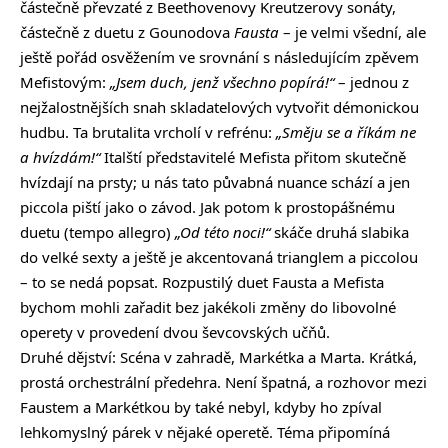
částečně převzaté z Beethovenovy Kreutzerovy sonáty,
částečně z duetu z Gounodova
Fausta
– je velmi všední, ale
ještě pořád osvěžením ve srovnání s následujícím zpěvem
Mefistovým:
„Jsem duch, jenž všechno popírá!“
– jednou z
nejžalostnějších snah skladatelových vytvořit démonickou
hudbu. Ta brutalita vrcholí v refrénu:
„Směju se a říkám ne
a hvízdám!“
Italští představitelé Mefista přitom skutečně
hvízdají na prsty; u nás tato půvabná nuance schází a jen
piccola piští jako o závod. Jak potom k prostopášnému
duetu (tempo allegro)
„Od této noci!“
skáče druhá slabika
do velké sexty a ještě je akcentovaná trianglem a piccolou
– to se nedá popsat. Rozpustilý duet Fausta a Mefista
bychom mohli zařadit bez jakékoli změny do libovolné
operety v provedení dvou ševcovských učňů.
Druhé dějství: Scéna v zahradě, Markétka a Marta. Krátká,
prostá orchestrální předehra. Není špatná, a rozhovor mezi
Faustem a Markétkou by také nebyl, kdyby ho zpíval
lehkomyslný párek v nějaké operetě. Téma připomíná