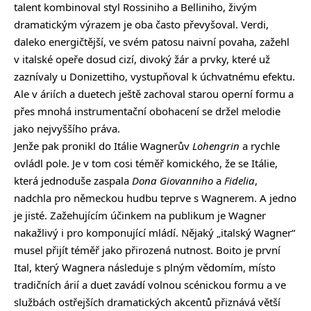
talent kombinoval styl Rossiniho a Belliniho, živým
dramatickým výrazem je oba často převyšoval. Verdi,
daleko energičtější, ve svém patosu naivní povaha, zažehl
v italské opeře dosud cizí, divoký žár a prvky, které už
zaznívaly u Donizettiho, vystupňoval k úchvatnému efektu.
Ale v áriích a duetech ještě zachoval starou operní formu a
přes mnohá instrumentační obohacení se držel melodie
jako nejvyššího práva.
Jenže pak pronikl do Itálie Wagnerův
Lohengrin
a rychle
ovládl pole. Je v tom cosi téměř komického, že se Itálie,
která jednoduše zaspala
Dona Giovanniho
a
Fidelia
,
nadchla pro německou hudbu teprve s Wagnerem. A jedno
je jisté. Zažehujícím účinkem na publikum je Wagner
nakažlivý i pro komponující mládí. Nějaký „italský Wagner“
musel přijít téměř jako přirozená nutnost. Boito je první
Ital, který Wagnera následuje s plným vědomím, místo
tradičních árií a duet zavádí volnou scénickou formu a ve
službách ostřejších dramatických akcentů přiznává větší