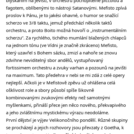
blýskáním na jevišti, v orchestru pochopitelně piccolou a
fagotem, oblíbenými to nástroji Satanovými. Mefisto zpívá
proslov k Pánu, je to jakési ohavné, o humor se snažící
scherzo ve 3/8 taktu, jemuž předchází několik taktů
orchestru, a proto Boito možná hovoří o „instrumentálním
scherzu“. Za rychlého, tichého mumlání blažených chlapců
na jednom tónu (ve Vídni je značně zkráceno) Mefisto,
který uzavřel s Bohem sázku, zmizí a nahoře se znovu
zdvihne neviditelný sbor andělů, vystupňovaný
fortissimem orchestru a zvuky varhan a pozounů na jevišti
na maximum. Tato předehra v nebi se mi zdá z celé opery
nejlepší. Ačkoli je v Mefistově zpěvu už ohlášena celá
ošklivost role a sbory působí spíše šikovně
kombinovanými zvukovými efekty než samotnými
myšlenkami, přináší přece jen něco nového, překvapivého
a jeho zvláštnímu mystickému výrazu neodoláme.
První dějství je výjev Velikonočního pondělí. Různé skupiny
se procházejí a jejich rozhovory jsou převzaty z Goetha, k