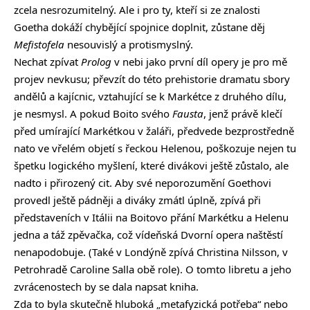
zcela nesrozumitelný. Ale i pro ty, kteří si ze znalosti
Goetha dokáží chybějící spojnice doplnit, zůstane děj
Mefistofela
nesouvislý a protismyslný.
Nechat zpívat
Prolog
v nebi jako první díl opery je pro mě
projev nevkusu; převzít do této prehistorie dramatu sbory
andělů a kajícnic, vztahující se k Markétce z druhého dílu,
je nesmysl. A pokud Boito svého
Fausta
, jenž právě klečí
před umírající Markétkou v žaláři, předvede bezprostředně
nato ve vřelém objetí s řeckou Helenou, poškozuje nejen tu
špetku logického myšlení, které divákovi ještě zůstalo, ale
nadto i přirozený cit. Aby své neporozumění Goethovi
provedl ještě pádněji a diváky zmátl úplně, zpívá při
představeních v Itálii na Boitovo přání Markétku a Helenu
jedna a táž zpěvačka, což vídeňská Dvorní opera naštěstí
nenapodobuje. (Také v Londýně zpívá Christina Nilsson, v
Petrohradě Caroline Salla obě role). O tomto libretu a jeho
zvrácenostech by se dala napsat kniha.
Zda to byla skutečně hluboká „metafyzická potřeba“ nebo