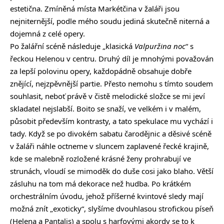
estetična. Zmíněná místa Markétčina v žaláři jsou
nejniternější, podle mého soudu jediná skutečně niterná a
dojemná z celé opery.
Po žalářní scéně následuje „klasická
Valpuržina noc
“ s
řeckou Helenou v centru. Druhý díl je mnohými považován
za lepší polovinu opery, každopádně obsahuje dobře
znějící, nejzpěvnější partie. Přesto nemohu s tímto soudem
souhlasit, neboť právě v čistě melodické složce se mi jeví
skladatel nejslabší. Boito se snaží, ve velkém i v malém,
působit především kontrasty, a tato spekulace mu vychází i
tady. Když se po divokém sabatu čarodějnic a děsivé scéně
v žaláři náhle octneme v sluncem zaplavené řecké krajině,
kde se malebně rozložené krásné ženy prohrabují ve
strunách, vloudí se mimoděk do duše cosi jako blaho. Větší
zásluhu na tom má dekorace než hudba. Po krátkém
orchestrálním úvodu, jehož příšerné kvintové sledy mají
možná znít „exoticky“, slyšíme dvouhlasou strofickou píseň
(Helena a Pantalis) a spolu s harfovými akordy se to k