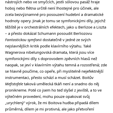
nástrojích nebo ve smyčcích, jestli sólovou pasáž hraje
hoboj nebo flétna určitě není lhostejné pro účinek, ale
zcela bezvýznamné pro posouzení hudební a dramatické
hodnoty opery. Jinak je tomu se symfonickými díly, jejichž
těžiště je v orchestrálních efektech, jako u Berlizoe a Liszta
– a přesto dokázal Schumann posoudit Berliozovu
Fantastickou symfonii
dostatečně v jedné ze svých
nejslavnějších kritik podle klavírního výtahu. Také
Wagnerova nibelungovská dramata, která jsou více
symfonickými díly s doprovodem zpěvních hlasů než
naopak, se jeví v klavírním výtahu temná a rozostřená; zde
se hlavně poučíme, co opeře, při myslitelně nejefektnější
instrumentaci, přesto schází a musí scházet. Boitův
Mefistofele
taková umělecká tkáň není a snadno do něj
pronikneme. Poté co jsem ho teď slyšel z jeviště, a to ve
výtečném provedení, mohu pouze opakovat svůj
„urychlený“ výrok, že mi Boitova hudba připadá dílem
průměrná, dílem je mi protivná, ale jako přetvoření