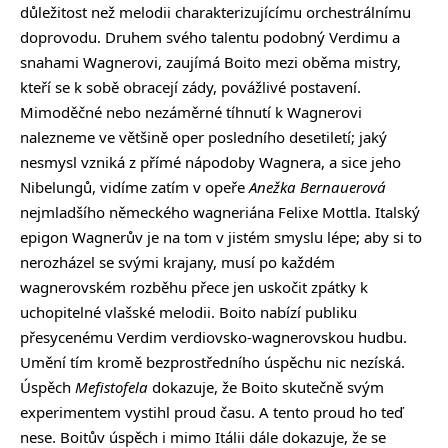
důležitost než melodii charakterizujícímu orchestrálnímu
doprovodu. Druhem svého talentu podobný Verdimu a
snahami Wagnerovi, zaujímá Boito mezi oběma mistry,
kteří se k sobě obracejí zády, povážlivé postavení.
Mimoděčné nebo nezáměrné tíhnutí k Wagnerovi
nalezneme ve většině oper posledního desetiletí; jaký
nesmysl vzniká z přímé nápodoby Wagnera, a sice jeho
Nibelungů, vidíme zatím v opeře
Anežka Bernauerová
nejmladšího německého wagneriána Felixe Mottla. Italský
epigon Wagnerův je na tom v jistém smyslu lépe; aby si to
nerozházel se svými krajany, musí po každém
wagnerovském rozběhu přece jen uskočit zpátky k
uchopitelné vlašské melodii. Boito nabízí publiku
přesycenému Verdim verdiovsko-wagnerovskou hudbu.
Umění tím kromě bezprostředního úspěchu nic nezíská.
Úspěch
Mefistofela
dokazuje, že Boito skutečně svým
experimentem vystihl proud času. A tento proud ho teď
nese. Boitův úspěch i mimo Itálii dále dokazuje, že se