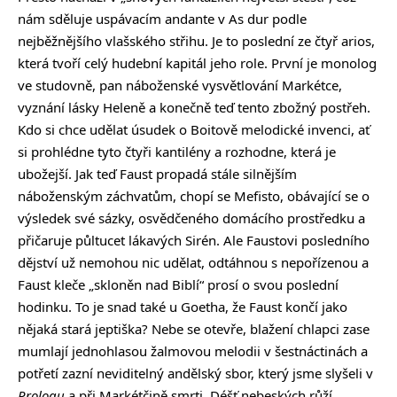
nám sděluje uspávacím andante v As dur podle
nejběžnějšího vlašského střihu. Je to poslední ze čtyř arios,
která tvoří celý hudební kapitál jeho role. První je monolog
ve studovně, pan náboženské vysvětlování Markétce,
vyznání lásky Heleně a konečně teď tento zbožný postřeh.
Kdo si chce udělat úsudek o Boitově melodické invenci, ať
si prohlédne tyto čtyři kantilény a rozhodne, která je
ubožejší. Jak teď Faust propadá stále silnějším
náboženským záchvatům, chopí se Mefisto, obávající se o
výsledek své sázky, osvědčeného domácího prostředku a
přičaruje půltucet lákavých Sirén. Ale Faustovi posledního
dějství už nemohou nic udělat, odtáhnou s nepořízenou a
Faust kleče „skloněn nad Biblí“ prosí o svou poslední
hodinku. To je snad také u Goetha, že Faust končí jako
nějaká stará jeptiška? Nebe se otevře, blažení chlapci zase
mumlají jednohlasou žalmovou melodii v šestnáctinách a
potřetí zazní neviditelný andělský sbor, který jsme slyšeli v
Prologu
a při Markétčině smrti. Déšť nebeských růží