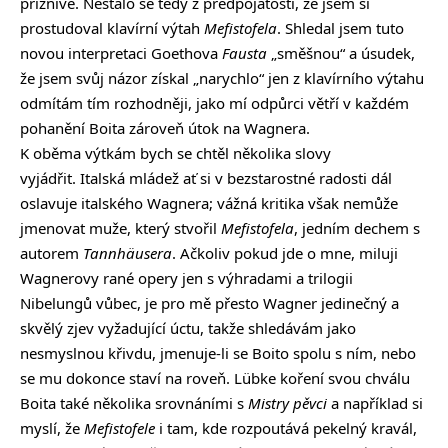
příznivě. Nestalo se tedy z předpojatosti, že jsem si
prostudoval klavírní výtah
Mefistofela
. Shledal jsem tuto
novou interpretaci Goethova
Fausta
„směšnou“ a úsudek,
že jsem svůj názor získal „narychlo“ jen z klavírního výtahu
odmítám tím rozhodněji, jako mí odpůrci větří v každém
pohanění Boita zároveň útok na Wagnera.
K oběma výtkám bych se chtěl několika slovy
vyjádřit. Italská mládež ať si v bezstarostné radosti dál
oslavuje italského Wagnera; vážná kritika však nemůže
jmenovat muže, který stvořil
Mefistofela
, jedním dechem s
autorem
Tannhäusera
. Ačkoliv pokud jde o mne, miluji
Wagnerovy rané opery jen s výhradami a trilogii
Nibelungů vůbec, je pro mě přesto Wagner jedinečný a
skvělý zjev vyžadující úctu, takže shledávám jako
nesmyslnou křivdu, jmenuje-li se Boito spolu s ním, nebo
se mu dokonce staví na roveň. Lübke koření svou chválu
Boita také několika srovnáními s
Mistry pěvci
a například si
myslí, že
Mefistofele
i tam, kde rozpoutává pekelný kravál,