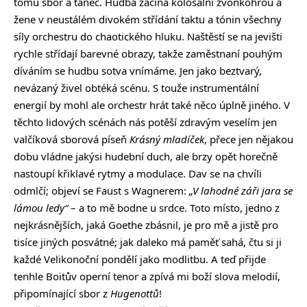
tomu sbor a tanec. Hudba začíná kolosální zvonkohrou a
žene v neustálém divokém střídání taktu a tónin všechny
síly orchestru do chaotického hluku. Naštěstí se na jevišti
rychle střídají barevné obrazy, takže zaměstnaní pouhým
díváním se hudbu sotva vnímáme. Jen jako beztvarý,
nevázaný živel obtéká scénu. S touže instrumentální
energií by mohl ale orchestr hrát také něco úplně jiného. V
těchto lidových scénách nás potěší zdravým veselím jen
valčíková sborová píseň
Krásný mladíček
, přece jen nějakou
dobu vládne jakýsi hudební duch, ale brzy opět horečně
nastoupí křiklavé rytmy a modulace. Dav se na chvíli
odmlčí; objeví se Faust s Wagnerem:
„V lahodné záři jara se
lámou ledy“
– a to mě bodne u srdce. Toto místo, jedno z
nejkrásnějších, jaká Goethe zbásnil, je pro mě a jistě pro
tisíce jiných posvátné; jak daleko má paměť sahá, čtu si ji
každé Velikonoční pondělí jako modlitbu. A teď přijde
tenhle Boitův operní tenor a zpívá mi boží slova melodií,
připomínající sbor z
Hugenottů
!