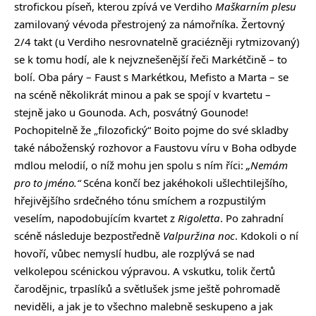
strofickou píseň, kterou zpívá ve Verdiho
Maškarním plesu
zamilovaný vévoda přestrojený za námořníka. Žertovný
2/4 takt (u Verdiho nesrovnatelně graciézněji rytmizovaný)
se k tomu hodí, ale k nejvznešenější řeči Markétčině – to
bolí. Oba páry – Faust s Markétkou, Mefisto a Marta – se
na scéně několikrát minou a pak se spojí v kvartetu –
stejně jako u Gounoda. Ach, posvátný Gounode!
Pochopitelně že „filozofický“ Boito pojme do své skladby
také náboženský rozhovor a Faustovu víru v Boha odbyde
mdlou melodií, o níž mohu jen spolu s ním říci:
„Nemám
pro to jméno.“
Scéna končí bez jakéhokoli ušlechtilejšího,
hřejivějšího srdečného tónu smíchem a rozpustilým
veselím, napodobujícím kvartet z
Rigoletta
. Po zahradní
scéně následuje bezpostředně
Valpuržina noc
. Kdokoli o ní
hovoří, vůbec nemyslí hudbu, ale rozplývá se nad
velkolepou scénickou výpravou. A vskutku, tolik čertů
čarodějnic, trpaslíků a světlušek jsme ještě pohromadě
neviděli, a jak je to všechno malebně seskupeno a jak