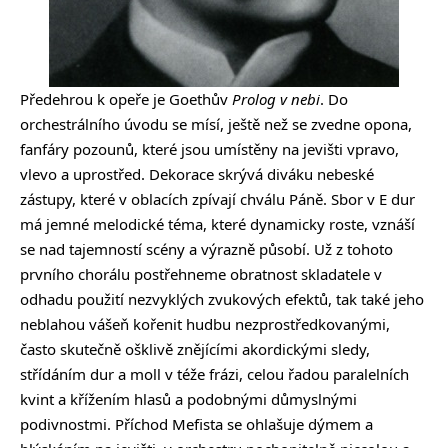
Předehrou k opeře je Goethův
Prolog v nebi
. Do
orchestrálního úvodu se mísí, ještě než se zvedne opona,
fanfáry pozounů, které jsou umístěny na jevišti vpravo,
vlevo a uprostřed. Dekorace skrývá diváku nebeské
zástupy, které v oblacích zpívají chválu Páně. Sbor v E dur
má jemné melodické téma, které dynamicky roste, vznáší
se nad tajemností scény a výrazně působí. Už z tohoto
prvního chorálu postřehneme obratnost skladatele v
odhadu použití nezvyklých zvukových efektů, tak také jeho
neblahou vášeň kořenit hudbu nezprostředkovanými,
často skutečně ošklivě znějícími akordickými sledy,
střídáním dur a moll v téže frázi, celou řadou paralelních
kvint a křížením hlasů a podobnými důmyslnými
podivnostmi. Příchod Mefista se ohlašuje dýmem a