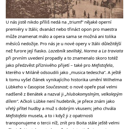
U nás jistě nikdo příliš nedá na „triumf“ nějaké operní
premiéry v Itálii; dvanáct nebo třináct opon pro maestra
může znamenat málo a opera sama se možná ani tolika
měsíců nedožije. Pro nás je u nové opery v Itálii důležitější
než furore její fiasko.
Lazebník sevillský
,
Norma
a
La traviata
při prvním uvedení propadly a to znamenalo skoro totéž
jako předzvěst příznivého přijetí – také pro
Mefistofela
,
kterého v Miláně odsoudili jako „musica tedescha“. A ještě
k tomu vyšel článek vynikajícího historika umění Wilhelma
Lübkeho v časopise
Současnost
; o nové opeře psal velmi
nadšeně z Benátek a nazval ji
„hlubokomyslným, velkolepým
dílem“
. Ačkoli Lübke není hudebník, je přece znám jako
vřelý přítel hudby a muž s dobrým vkusem; jeho chvála
Mefistofela
musela, a to i když ji z opatrnosti
transponujeme o tercii níž, znít pro Boita stále ještě velmi