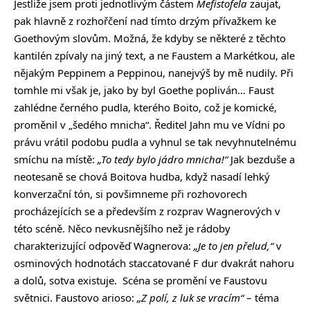
Jestliže jsem proti jednotlivým částem
Mefistofela
zaujat,
pak hlavně z rozhořčení nad tímto drzým přívažkem ke
Goethovým slovům. Možná, že kdyby se některé z těchto
kantilén zpívaly na jiný text, a ne Faustem a Markétkou, ale
nějakým Peppinem a Peppinou, nanejvýš by mě nudily. Při
tomhle mi však je, jako by byl Goethe popliván… Faust
zahlédne černého pudla, kterého Boito, což je komické,
proměnil v „šedého mnicha“. Ředitel Jahn mu ve Vídni po
právu vrátil podobu pudla a vyhnul se tak nevyhnutelnému
smíchu na místě:
„To tedy bylo jádro mnicha!“
Jak bezduše a
neotesaně se chová Boitova hudba, když nasadí lehký
konverzační tón, si povšimneme při rozhovorech
procházejících se a především z rozprav Wagnerových v
této scéně. Něco nevkusnějšího než je rádoby
charakterizující odpověď Wagnerova:
„Je to jen přelud,“
v
osminových hodnotách staccatované F dur dvakrát nahoru
a dolů, sotva existuje. Scéna se promění ve Faustovu
světnici. Faustovo arioso:
„Z polí, z luk se vracím“
– téma