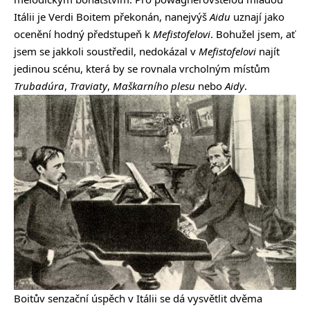
Itálii je Verdi Boitem překonán, nanejvýš
Aidu
uznají jako
ocenění hodný předstupeň k
Mefistofelovi
. Bohužel jsem, ať
jsem se jakkoli soustředil, nedokázal v
Mefistofelovi
najít
jedinou scénu, která by se rovnala vrcholným místům
Trubadúra
,
Traviaty
,
Maškarního plesu
nebo
Aidy
.
Boitův senzační úspěch v Itálii se dá vysvětlit dvěma