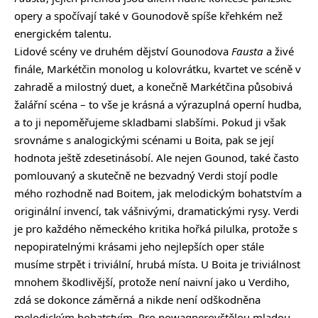
opery a spočívají také v Gounodově spíše křehkém než
energickém talentu.
Lidové scény ve druhém dějství Gounodova
Fausta
a živé
finále, Markétčin monolog u kolovrátku, kvartet ve scéně v
zahradě a milostný duet, a konečně Markétčina působivá
žalářní scéna – to vše je krásná a výrazuplná operní hudba,
a to ji nepoměřujeme skladbami slabšími. Pokud ji však
srovnáme s analogickými scénami u Boita, pak se její
hodnota ještě zdesetinásobí. Ale nejen Gounod, také často
pomlouvaný a skutečně ne bezvadný Verdi stojí podle
mého rozhodně nad Boitem, jak melodickým bohatstvím a
originální invencí, tak vášnivými, dramatickými rysy. Verdi
je pro každého německého kritika hořká pilulka, protože s
nepopiratelnými krásami jeho nejlepších oper stále
musíme strpět i triviální, hrubá místa. U Boita je triviálnost
mnohem škodlivější, protože není naivní jako u Verdiho,
zdá se dokonce záměrná a nikde není odškodněna
melodickým bohatstvím. Pro powagnerovštělou mladou