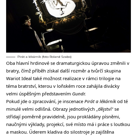
Pirát a lékárník (foto Roland Szabo)
Oba hlavní hrdinové se dramaturgickou úpravou změnili v
bratry, čímž příběh získal další rozměr a tvůrčí skupina
Wariot Ideal také možnost realizace v rámci trilogie na
téma bratrství, kterou v loňském roce zahájila divácky
velmi úspěšným představením
Gundr.
Pokud jde o zpracování, je inscenace
Pirát a lékárník
od té
minulé velmi odlišná. Obrazy jednotlivých „dějství“ se
střídají poměrně pravidelně, jsou prokládány písněmi,
naučnými výklady, projekcí, své místo má i práce s loutkou
a maskou. Úderem kladiva do silostroje je zajištěna