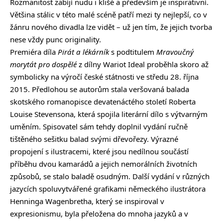
Rozmanitost zabíjí nudu i klišé a především je inspirativní.
Většina stálic v této malé scéně patří mezi ty nejlepší, co v
žánru nového divadla lze vidět – už jen tím, že jejich tvorba
nese vždy punc originality.
Premiéra díla
Pirát a lékárník
s podtitulem
Mravoučný
morytát pro dospělé
z dílny Wariot Ideal proběhla skoro až
symbolicky na výročí české státnosti ve středu 28. října
2015. Předlohou se autorům stala veršovaná balada
skotského romanopisce devatenáctého století Roberta
Louise Stevensona, která spojila literární dílo s výtvarným
uměním. Spisovatel sám tehdy doplnil vydání ručně
tištěného sešitku balad svými dřevořezy. Výrazné
propojení s ilustracemi, které jsou nedílnou součástí
příběhu dvou kamarádů a jejich nemorálních životních
způsobů, se stalo baladě osudným. Další vydání v různých
jazycích spoluvytvářené grafikami německého ilustrátora
Henninga Wagenbretha, který se inspiroval v
expresionismu, byla přeložena do mnoha jazyků a v