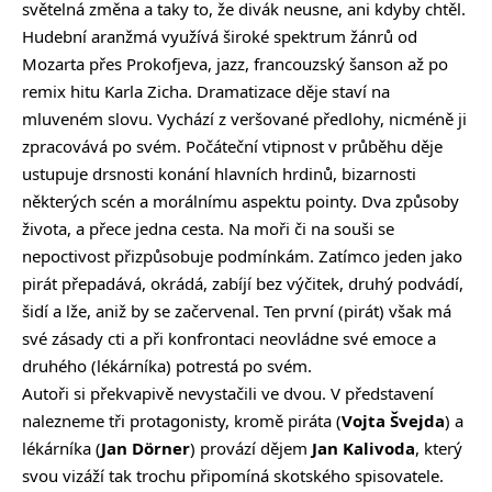
světelná změna a taky to, že divák neusne, ani kdyby chtěl.
Hudební aranžmá využívá široké spektrum žánrů od
Mozarta přes Prokofjeva, jazz, francouzský šanson až po
remix hitu Karla Zicha. Dramatizace děje staví na
mluveném slovu. Vychází z veršované předlohy, nicméně ji
zpracovává po svém. Počáteční vtipnost v průběhu děje
ustupuje drsnosti konání hlavních hrdinů, bizarnosti
některých scén a morálnímu aspektu pointy. Dva způsoby
života, a přece jedna cesta. Na moři či na souši se
nepoctivost přizpůsobuje podmínkám. Zatímco jeden jako
pirát přepadává, okrádá, zabíjí bez výčitek, druhý podvádí,
šidí a lže, aniž by se začervenal. Ten první (pirát) však má
své zásady cti a při konfrontaci neovládne své emoce a
druhého (lékárníka) potrestá po svém.
Autoři si překvapivě nevystačili ve dvou. V představení
nalezneme tři protagonisty, kromě piráta (
Vojta Švejda
) a
lékárníka (
Jan Dörner
) provází dějem
Jan Kalivoda
, který
svou vizáží tak trochu připomíná skotského spisovatele.