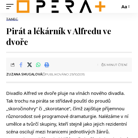
Aa
TANEC
Pirát a lékárník v Alfredu ve
dvoře
5 MINUT ČTENÍ
ZUZANA SMUGALOVÁ
PUBLIKOVÁNO 29/10/2015
Divadlo Alfred ve dvoře pluje na vlnách nového divadla.
Tak trochu na piráta se střídavě pouští do proudů
„skoročinohry“ či „skorotance“, čímž zajišťuje příjemnou
různorodost své programové dramaturgie. Nalézáme v ní
umělce a tvůrčí skupiny, kteří stejně jako jejich rezidentní
scéna oscilují mezi hranicemi jednotlivých žánrů.