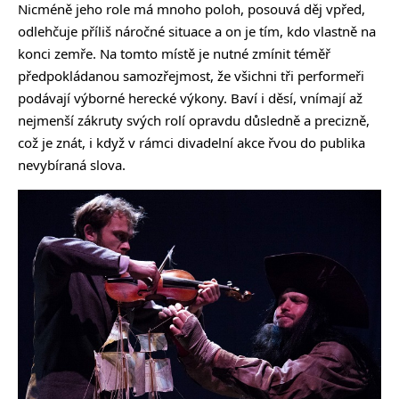
Nicméně jeho role má mnoho poloh, posouvá děj vpřed,
odlehčuje příliš náročné situace a on je tím, kdo vlastně na
konci zemře. Na tomto místě je nutné zmínit téměř
předpokládanou samozřejmost, že všichni tři performeři
podávají výborné herecké výkony. Baví i děsí, vnímají až
nejmenší zákruty svých rolí opravdu důsledně a precizně,
což je znát, i když v rámci divadelní akce řvou do publika
nevybíraná slova.