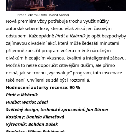
Pirát a lékárník (foto Roland Szabo)
Nová premiéra vždy potřebuje trochu využít nůžky
autorské sebereflexe, kterou však získá jen časovým
odstupem. Každopádně
Pirát a lékárník
je opět bezpochyby
zajímavou divadelní akcí, která může šedesáti minutami
příjemně zpestřit program večera i méně náročným
divákům hledajícím vkusnou, kvalitní a inteligentní zábavu.
Možná to nelze doporučit citlivějším duším, ale přímo
drsná, jak se trochu „vychvaluje“ program, tato inscenace
také není. Chvílemi se zdá být i roztomilá.
Hodnocení autorky recenze: 90 %
Pirát a lékárník
Hudba: Wariot Ideal
Světelný design, technické zpracování: Jan Dörner
Kostýmy: Daniela Klimešová
Výtvarník: Bohdan Dušek
Produkce: Milena Fabiánová