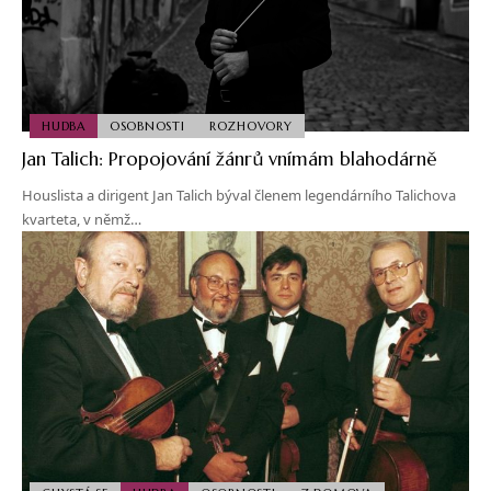
HUDBA
OSOBNOSTI
ROZHOVORY
Jan Talich: Propojování žánrů vnímám blahodárně
Houslista a dirigent Jan Talich býval členem legendárního Talichova
kvarteta, v němž…