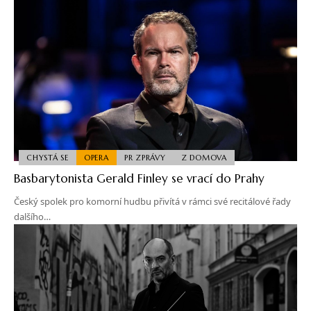
CHYSTÁ SE
OPERA
PR ZPRÁVY
Z DOMOVA
Basbarytonista Gerald Finley se vrací do Prahy
Český spolek pro komorní hudbu přivítá v rámci své recitálové řady
dalšího…