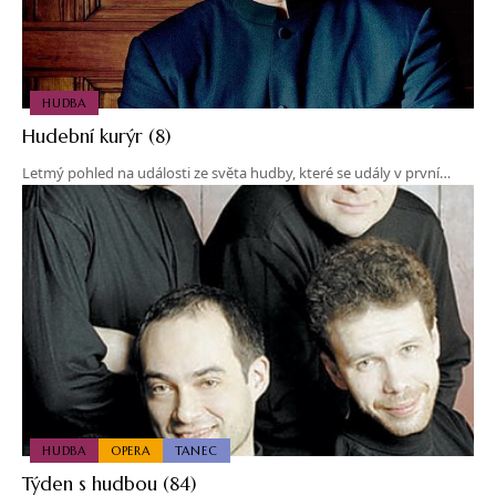
HUDBA
Hudební kurýr (8)
Letmý pohled na události ze světa hudby, které se udály v první…
HUDBA
OPERA
TANEC
Týden s hudbou (84)