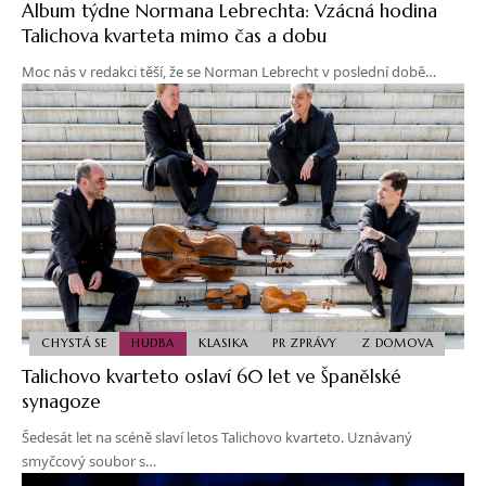
Album týdne Normana Lebrechta: Vzácná hodina
Talichova kvarteta mimo čas a dobu
Moc nás v redakci těší, že se Norman Lebrecht v poslední době…
CHYSTÁ SE
HUDBA
KLASIKA
PR ZPRÁVY
Z DOMOVA
Talichovo kvarteto oslaví 60 let ve Španělské
synagoze
Šedesát let na scéně slaví letos Talichovo kvarteto. Uznávaný
smyčcový soubor s…