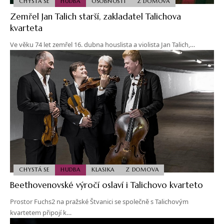
CHYSTÁ SE
HUDBA
OSOBNOSTI
Z DOMOVA
Zemřel Jan Talich starší, zakladatel Talichova
kvarteta
Ve věku 74 let zemřel 16. dubna houslista a violista Jan Talich,…
CHYSTÁ SE
HUDBA
KLASIKA
Z DOMOVA
Beethovenovské výročí oslaví i Talichovo kvarteto
Prostor Fuchs2 na pražské Štvanici se společně s Talichovým
kvartetem připojí k…