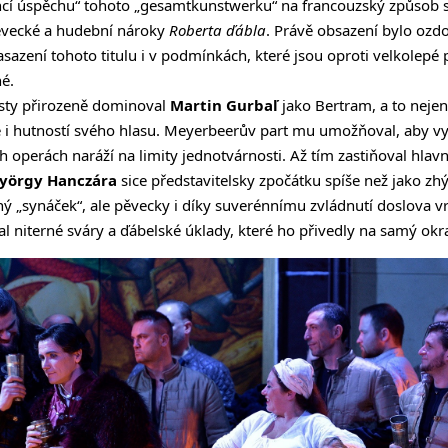
ncí úspěchu“ tohoto „gesamtkunstwerku“ na francouzský způsob s
pěvecké a hudební nároky
Roberta ďábla
. Právě obsazení bylo ozd
sazení tohoto titulu i v podmínkách, které jsou oproti velkolepé 
é.
sty přirozeně dominoval
Martin Gurbaľ
jako Bertram, a to neje
e i hutností svého hlasu. Meyerbeerův part mu umožňoval, aby v
h operách naráží na limity jednotvárnosti. Až tím zastiňoval hlavn
yörgy Hanczára
sice představitelsky zpočátku spíše než jako zh
ý „synáček“, ale pěvecky i díky suverénnímu zvládnutí doslova 
l niterné sváry a ďábelské úklady, které ho přivedly na samý okra