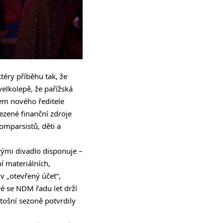
ktéry příběhu tak, že
elkolepě, že pařížská
em nového ředitele
zené finanční zdroje
omparsistů, děti a
rými divadlo disponuje –
í materiálních,
 „otevřený účet“,
é se NDM řadu let drží
etošní sezoně potvrdily