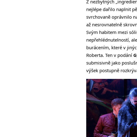
Z nezbytných „ingredie
nejlépe dařilo naplnit 
svrchovaně oprávnilo na
až nesrovnatelně skrovn
Svým habitem mezi sóli
nepřehlédnutelností, al
burácením, které v jinýc
Roberta. Ten v podání
G
submisivně jako poslušn
výšek postupně rozkrýva