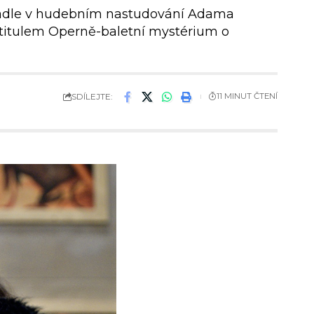
divadle v hudebním nastudování Adama
titulem Operně-baletní mystérium o
SDÍLEJTE:
11 MINUT ČTENÍ