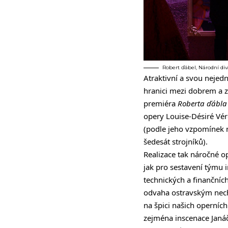
Robert ďábel, Národní div
Atraktivní a svou nejedn
hranici mezi dobrem a z
premiéra
Roberta ďábla
opery Louise-Désiré Vé
(podle jeho vzpomínek m
šedesát strojníků).
Realizace tak náročné op
jak pro sestavení týmu i
technických a finanční
odvaha ostravským nechy
na špici našich operních
zejména inscenace Jan