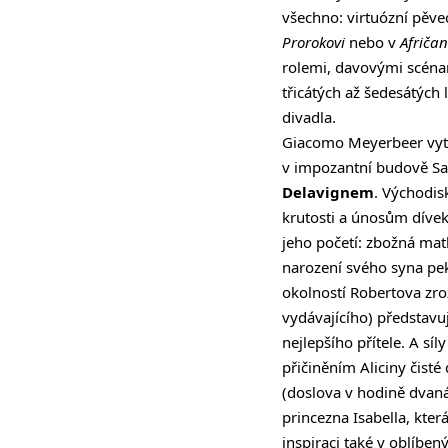
všechno: virtuózní pěveck
Prorokovi
nebo v
Afriča
rolemi, davovými scéna
třicátých až šedesátých 
divadla.
Giacomo Meyerbeer vyt
v impozantní budově Sal
Delavignem
. Východis
krutosti a únosům dívek
jeho početí: zbožná matk
narození svého syna pe
okolností Robertova zro
vydávajícího) představu
nejlepšího přítele. A sí
přičiněním Aliciny čisté
(doslova v hodině dvanác
princezna Isabella, kt
inspiraci také v oblíbe