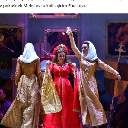
 v pokušiteli Mefistovi a kolísajícím Faustovi.