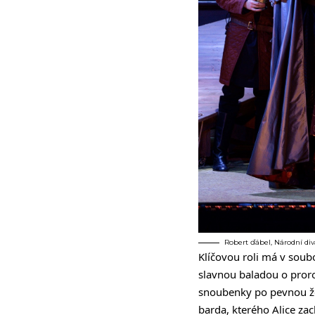
Robert ďábel, Národní div
Klíčovou roli má v soubo
slavnou baladou o proro
snoubenky po pevnou že
barda, kterého Alice zac