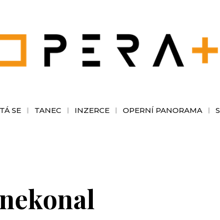
TÁ SE
TANEC
INZERCE
OPERNÍ PANORAMA
 nekonal