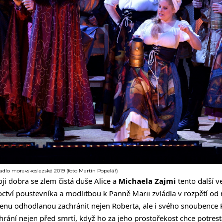
adlo moravskoslezské 2019 (foto Martin Popelář)
ji dobra se zlem čistá duše Alice a
Michaela Zajmi
tento další v
ctví poustevníka a modlitbou k Panně Marii zvládla v rozpětí od 
nu odhodlanou zachránit nejen Roberta, ale i svého snoubence 
hrání nejen před smrtí, když ho za jeho prostořekost chce potresta