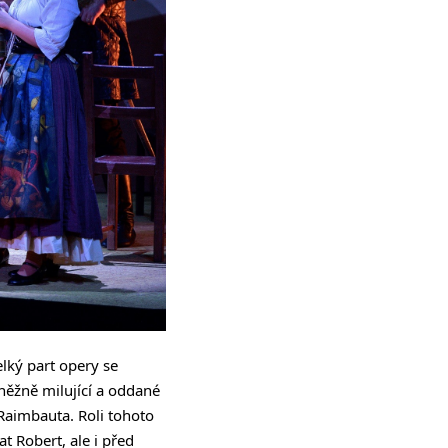
elký part opery se
něžně milující a oddané
Raimbauta. Roli tohoto
t Robert, ale i před