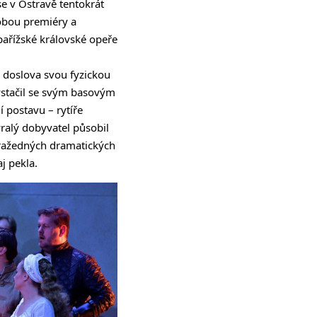
e v Ostravě tentokrát
obou premiéry a
pařížské královské opeře
n doslova svou fyzickou
ystačil se svým basovým
í postavu – rytíře
ýralý dobyvatel působil
vražedných dramatických
j pekla.