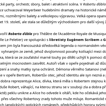
é party, orchestr, sbory, balet i atraktivní scéna. V
Robertu ďáblo
nce
uchvacoval Meyerbeer hudebními dramaty na historické námět
mi, rozměrnými balety a velkolepou výpravou. Velká opera opano
let 19. století, ale stala se důležitým východiskem pro další vývo
vořil
Roberta ďábla
pro Théâtre de l’Académie Royale de Musique 
le Le Peletier) ve spolupráci s
libretisty Eugènem Scribem
a
G
kem jim byla francouzská středověká legenda o normanském vévo
 vyhnaným ze země, jehož dvojlomnost povahy kolísající mezi do
a, která se ze zoufalství marné touhy po dítěti uchýlí k pomoci ď
kelným mocnostem zasvětit. Autoři však v opeře pojednali až dů
zení a snahy matky syna ochránit. Démona věrného Satanovi (neb
je v opeře Bertram, Robertův otec, jehož identitu ale syn nezná a
ly dobra reprezentuje Alice, dívka, která měla s Robertem stejnou 
 duše Robert, váhající, na kterou stranu se v souboji zla a dobra p
té) peklu unikne a Alice ho odvede k oltáři, kde ho očekává jeho
erá přes všechny Robertovy zrady tohoto muže miluje. Romantick
ných (anglických) gotických románech, předchůdcích hororu svými 