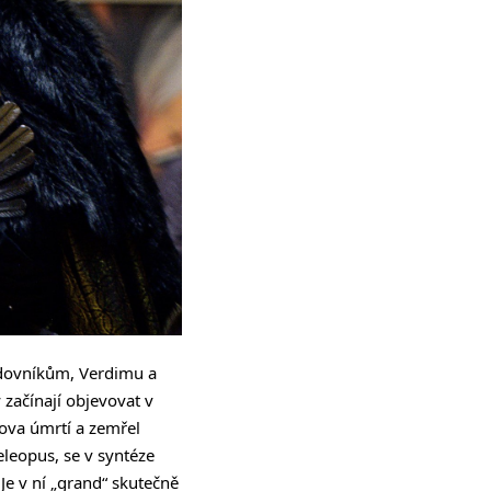
ledovníkům, Verdimu a
 začínají objevovat v
ova úmrtí a zemřel
leopus, se v syntéze
Je v ní „grand“ skutečně