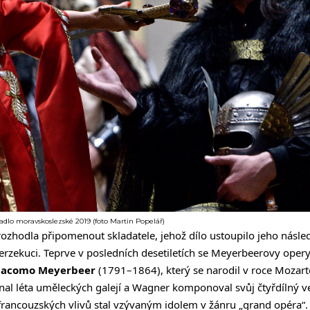
adlo moravskoslezské 2019 (foto Martin Popelář)
rozhodla připomenout skladatele, jehož dílo ustoupilo jeho nás
erzekuci. Teprve v posledních desetiletích se Meyerbeerovy opery
iacomo Meyerbeer
(1791–1864), který se narodil v roce Mozart
nal léta uměleckých galejí a Wagner komponoval svůj čtyřdílný ve
francouzských vlivů stal vzývaným idolem v žánru „grand opéra“. 