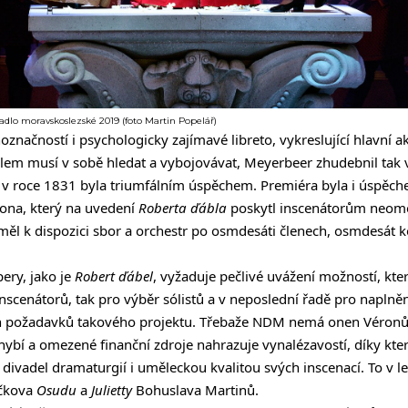
adlo moravskoslezské 2019 (foto Martin Popelář)
označností i psychologicky zajímavé libreto, vykreslující hlavní a
lem musí v sobě hledat a vybojovávat, Meyerbeer zhudebnil tak v
v roce 1831 byla triumfálním úspěchem. Premiéra byla i úspěch
rona, který na uvedení
Roberta ďábla
poskytl inscenátorům neome
ěl k dispozici sbor a orchestr po osmdesáti členech, osmdesát k
ery, jako je
Robert ďábel
, vyžaduje pečlivé uvážení možností, kte
nscenátorů, tak pro výběr sólistů a v neposlední řadě pro naplněn
ch požadavků takového projektu. Třebaže NDM nemá onen Véronův
bí a omezené finanční zdroje nahrazuje vynalézavostí, díky kter
 divadel dramaturgií i uměleckou kvalitou svých inscenací. To v l
áčkova
Osudu
a
Julietty
Bohuslava Martinů.